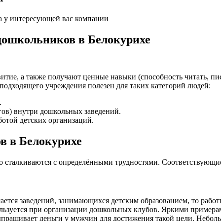
а у интересующей вас компании
дошкольников в Белокурихе
итие, а также получают ценные навыки (способность читать, пис
подходящего учреждения полезен для таких категорий людей:
.
гов) внутри дошкольных заведений.
отой детских организаций.
в в Белокурихе
то сталкиваются с определёнными трудностями. Соответствующи
ается заведений, занимающихся детским образованием, то работ
спользуется при организации дошкольных клубов. Яркими прим
ыпрашивает деньги у мужчин для достижения такой цели. Неболь