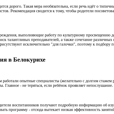
тся дорого. Такая мера необязательна, если речь идёт о типич
стов. Рекомендация сводится к тому, чтобы родители посоветов
чреждения, выполняющие работу по культурному просвещению до
иск талантливых преподавателей, а также сочетание различных 
рисутствуют исключительно "для галочки", поэтому к подбору п
ия в Белокурихе
м работали опытные специалисты (желательно с долгим стажем ра
ы. Главное - не теряться, если ребёнок проявляет непослушание
дители воспитанников получают подробную информацию об изуча
вать программу - отсюда вытекает низкая эффективность заняти