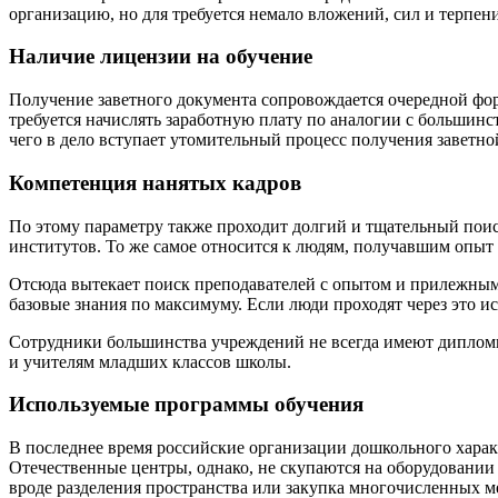
организацию, но для требуется немало вложений, сил и терпен
Наличие лицензии на обучение
Получение заветного документа сопровождается очередной фо
требуется начислять заработную плату по аналогии с больши
чего в дело вступает утомительный процесс получения заветно
Компетенция нанятых кадров
По этому параметру также проходит долгий и тщательный поис
институтов. То же самое относится к людям, получавшим опыт 
Отсюда вытекает поиск преподавателей с опытом и прилежным
базовые знания по максимуму. Если люди проходят через это ис
Сотрудники большинства учреждений не всегда имеют дипломы, 
и учителям младших классов школы.
Используемые программы обучения
В последнее время российские организации дошкольного харак
Отечественные центры, однако, не скупаются на оборудовании
вроде разделения пространства или закупка многочисленных 