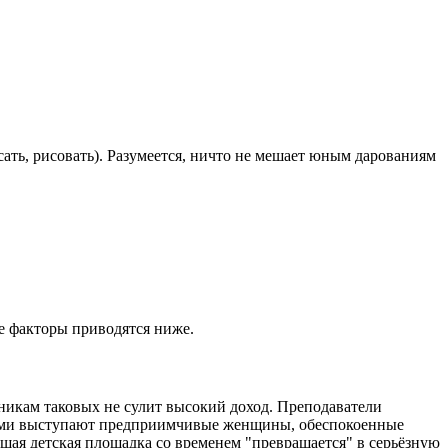
ать, рисовать). Разумеется, ничто не мешает юным дарованиям
е факторы приводятся ниже.
никам таковых не сулит высокий доход. Преподаватели
ерами выступают предприимчивые женщины, обеспокоенные
шая детская площадка со временем "превращается" в серьёзную