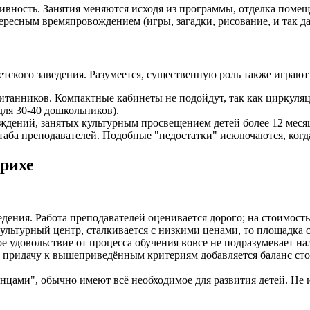
ивность. Занятия меняются исходя из программы, отделка помещ
ресным времяпровождением (игры, загадки, рисование, и так да
кого заведения. Разумеется, существенную роль также играют 
итанников. Компактные кабинеты не подойдут, так как циркуляц
для 30-40 дошкольников).
ждений, занятых культурным просвещением детей более 12 меся
ба преподавателей. Подобные "недостатки" исключаются, когда
урихе
едения. Работа преподавателей оценивается дорого; на стоимос
ультурный центр, сталкивается с низкими ценами, то площадка с
 удовольствие от процесса обучения вовсе не подразумевает на
придачу к вышеприведённым критериям добавляется баланс стоим
нцами", обычно имеют всё необходимое для развития детей. Не 