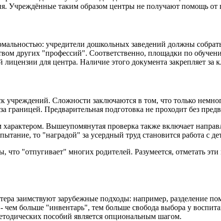
ия. Учреждённые таким образом центры не получают помощь от г
рмальностью: учредители дошкольных заведений должны собрать
нством других "профессий". Соответственно, площадки по обуч
й лицензии для центра. Наличие этого документа закрепляет за 
к учреждений. Сложности заключаются в том, что только немно
за границей. Предварительная подготовка не проходит без пред
 характером. Вышеупомянутая проверка также включает направ
пытание, то "наградой" за усердный труд становится работа с де
что "отпугивает" многих родителей. Разумеется, отметать эти в
тера заимствуют зарубежные подходы: например, разделение по
 - чем больше "инвентарь", тем больше свобода выбора у воспи
методических пособий является опциональным шагом.