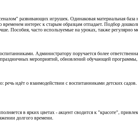
сеналом" развивающих игрушек. Одинаковая материальная база н
со временем интерес к старым образцам отпадает. Подбор дошко
учше. Пособия, часто используемые на уроках, также регулярно м
оспитанниками. Администратору поручается более ответственная
е праздничных мероприятий, обновлений обучающей программы, 
: речь идёт о взаимодействии с воспитанниками детских садов.
полняется в ярких цветах - акцент сводится к "красоте", привл
яжении долгого времени.