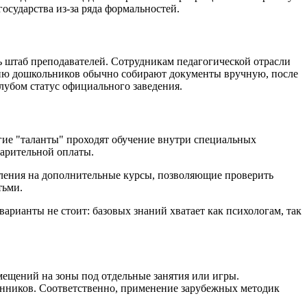
осударства из-за ряда формальностей.
 штаб преподавателей. Сотрудникам педагогической отрасли
ению дошкольников обычно собирают документы вручную, после
клубом статус официального заведения.
гие "таланты" проходят обучение внутри специальных
варительной оплаты.
ления на дополнительные курсы, позволяющие проверить
тьми.
арианты не стоит: базовых знаний хватает как психологам, так
мещений на зоны под отдельные занятия или игры.
танников. Соответственно, применение зарубежных методик