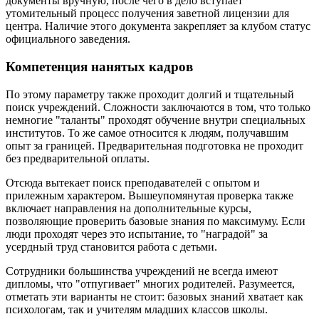
документы вручную, после чего в дело вступает
утомительный процесс получения заветной лицензии для
центра. Наличие этого документа закрепляет за клубом статус
официального заведения.
Компетенция нанятых кадров
По этому параметру также проходит долгий и тщательный
поиск учреждений. Сложности заключаются в том, что только
немногие "таланты" проходят обучение внутри специальных
институтов. То же самое относится к людям, получавшим
опыт за границей. Предварительная подготовка не проходит
без предварительной оплаты.
Отсюда вытекает поиск преподавателей с опытом и
прилежным характером. Вышеупомянутая проверка также
включает направления на дополнительные курсы,
позволяющие проверить базовые знания по максимуму. Если
люди проходят через это испытание, то "наградой" за
усердный труд становится работа с детьми.
Сотрудники большинства учреждений не всегда имеют
дипломы, что "отпугивает" многих родителей. Разумеется,
отметать эти варианты не стоит: базовых знаний хватает как
психологам, так и учителям младших классов школы.