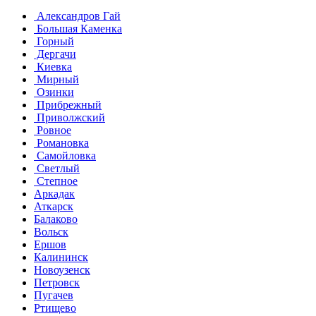
Александров Гай
Большая Каменка
Горный
Дергачи
Киевка
Мирный
Озинки
Прибрежный
Приволжский
Ровное
Романовка
Самойловка
Светлый
Степное
Аркадак
Аткарск
Балаково
Вольск
Ершов
Калининск
Новоузенск
Петровск
Пугачев
Ртищево