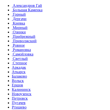
Александров Гай
Большая Каменка
Горный
Дергачи
Киевка
Мирный
Озинки
Прибрежный
Приволжский
Ровное
Романовка
Самойловка
Светлый
Степное
Аркадак
Аткарск
Балаково
Вольск
Ершов
Калининск
Новоузенск
Петровск
Пугачев
Ртищево