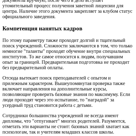
документы вручную, после чего в дело вступает
утомительный процесс получения заветной лицензии для
центра. Наличие этого документа закрепляет за клубом статус
официального заведения.
Компетенция нанятых кадров
По этому параметру также проходит долгий и тщательный
поиск учреждений. Сложности заключаются в том, что только
немногие "таланты" проходят обучение внутри специальных
институтов. То же самое относится к людям, получавшим
опыт за границей. Предварительная подготовка не проходит
без предварительной оплаты.
Отсюда вытекает поиск преподавателей с опытом и
прилежным характером. Вышеупомянутая проверка также
включает направления на дополнительные курсы,
позволяющие проверить базовые знания по максимуму. Если
люди проходят через это испытание, то "наградой" за
усердный труд становится работа с детьми.
Сотрудники большинства учреждений не всегда имеют
дипломы, что "отпугивает" многих родителей. Разумеется,
отметать эти варианты не стоит: базовых знаний хватает как
психологам, так и учителям младших классов школы.