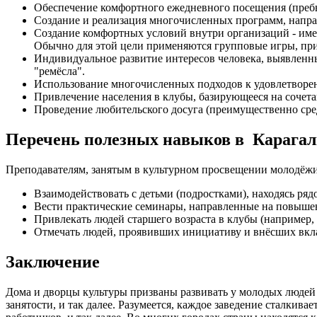
Обеспечение комфортного ежедневного посещения (преб
Создание и реализация многочисленных программ, напра
Создание комфортных условий внутри организаций - име
Обычно для этой цели применяются групповые игры, пр
Индивидуальное развитие интересов человека, выявленны
"ремёсла".
Использование многочисленных подходов к удовлетвор
Привлечение населения в клубы, базирующееся на сочета
Проведение любительского досуга (преимущественно сре
Перечень полезных навыков в Карага
Преподавателям, занятым в культурном просвещении молодёжи
Взаимодействовать с детьми (подростками), находясь ряд
Вести практические семинары, направленные на повыше
Привлекать людей старшего возраста в клубы (например, 
Отмечать людей, проявивших инициативу и внёсших вкла
Заключение
Дома и дворцы культуры призваны развивать у молодых людей 
занятости, и так далее. Разумеется, каждое заведение сталки