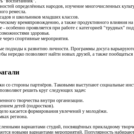
ть "воспитанник".
нностей определённых народов, изучение многочисленных культ
ного ремесла.
садов и школьников младших классов.
рческому времяпровождению, а также продуктивного влияния н
 - особенно проявляется при работе с категорией "трудных" под
озможностями здоровья.
е через спортивные мероприятия.
ые подходы к развитию личности. Программы досуга варьируются
бы нередко позволяют найти новых друзей, а также пообщаться с
рагали
ржки со стороны партнёров. Таковыми выступают социальные и
позволяют решить круг следующих задач:
венного творчества внутри организации.
нием детей (подростков).
 дело касается формирования увлечений у молодёжи.
мках региона.
енными вариантами студий, посвящённых прикладному творчеств
ваются новыми вариантами мероприятий. Популярность набирают