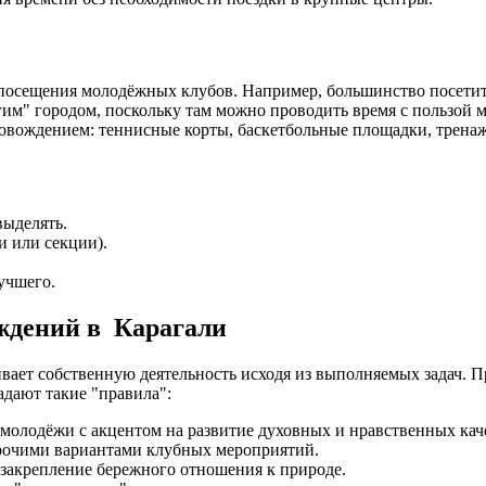
сещения молодёжных клубов. Например, большинство посетителе
гим" городом, поскольку там можно проводить время с пользой 
вождением: теннисные корты, баскетбольные площадки, тренажё
выделять.
и или секции).
учшего.
ждений в Карагали
ает собственную деятельность исходя из выполняемых задач. 
адают такие "правила":
 молодёжи с акцентом на развитие духовных и нравственных кач
прочими вариантами клубных мероприятий.
закрепление бережного отношения к природе.