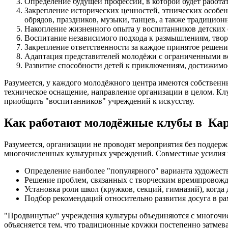
Определение будущей профессии, в которой будет работа
Закрепление исторических ценностей, этнических особе
обрядов, праздников, музыки, танцев, а также традицион
Накопление жизненного опыта у воспитанников детских 
Воспитание независимого подхода к размышлениям, тво
Закрепление ответственности за каждое принятое решение
Адаптация представителей молодёжи с ограниченными в
Развитие способности детей к приключениям, достижимо
Разумеется, у каждого молодёжного центра имеются собственн
техническое оснащение, направление организации в целом. Клу
приобщить "воспитанников" учреждений к искусству.
Как работают молодёжные клубы в Ка
Разумеется, организации не проводят мероприятия без подде
многочисленных культурных учреждений. Совместные усилия 
Определение наиболее "популярного" варианта художест
Решение проблем, связанных с творческим времяпровожде
Установка роли школ (кружков, секций, гимназий), когда
Подбор рекомендаций относительно развития досуга в ра
"Продвинутые" учреждения культуры объединяются с многочисл
объясняется тем, что традиционные кружки постепенно затме