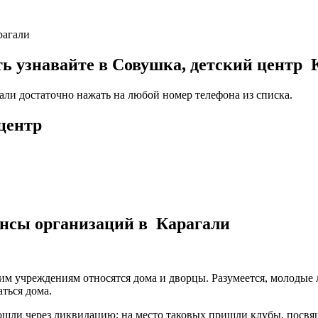
рагали
узнавайте в Совушка, детский центр К
али достаточно нажать на любой номер телефона из списка.
центр
ансы организаций в Карагали
ким учреждениям относятся дома и дворцы. Разумеется, молодые
ться дома.
рошли через ликвидацию; на место таковых пришли клубы, пос