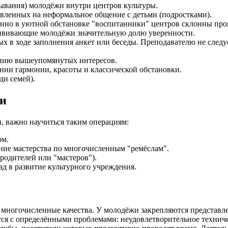
ывания) молодёжи внутри центров культуры.
вленных на неформальное общение с детьми (подростками).
нно в уютной обстановке "воспитанники" центров склонны проя
ививающие молодёжи значительную долю уверенности.
х в ходе заполнения анкет или беседы. Преподавателю не следуе
ению вышеупомянутых интересов.
нии гармонии, красоты и классической обстановки.
ди семей).
ли
, важно научиться таким операциям:
ом.
ние мастерства по многочисленным "ремёслам".
родителей или "мастеров").
д в развитие культурного учреждения.
многочисленные качества. У молодёжи закрепляются представлен
вается с определёнными проблемами: неудовлетворительное техн