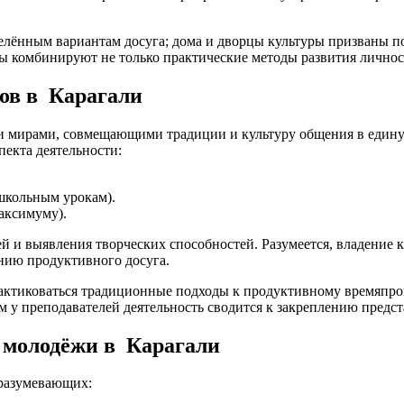
еделённым вариантам досуга; дома и дворцы культуры призваны
лы комбинируют не только практические методы развития личнос
ов в Карагали
мирами, совмещающими традиции и культуру общения в единую 
пекта деятельности:
школьным урокам).
аксимуму).
ей и выявления творческих способностей. Разумеется, владение
нию продуктивного досуга.
рактиковаться традиционные подходы к продуктивному времяпр
м у преподавателей деятельность сводится к закреплению предст
 молодёжи в Карагали
дразумевающих: