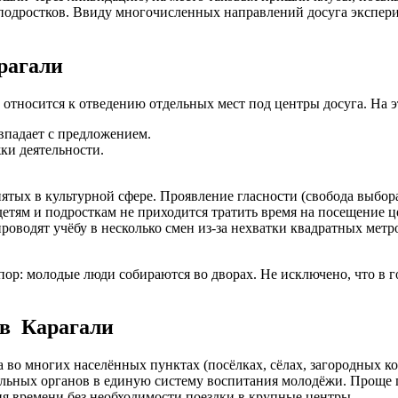
 подростков. Ввиду многочисленных направлений досуга экспер
рагали
 относится к отведению отдельных мест под центры досуга. На э
впадает с предложением.
ки деятельности.
ятых в культурной сфере. Проявление гласности (свобода выбор
етям и подросткам не приходится тратить время на посещение ц
роводят учёбу в несколько смен из-за нехватки квадратных метр
пор: молодые люди собираются во дворах. Не исключено, что в 
 в Карагали
 во многих населённых пунктах (посёлках, сёлах, загородных к
ьных органов в единую систему воспитания молодёжи. Проще го
ия времени без необходимости поездки в крупные центры.