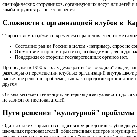
специфических сотрудников, организующих досуг для детей и
комбинируются разные увлечения.
Сложности с организацией клубов в Ка
Творчество молодёжи со временем ограничивается; то же самое
Состояние рынка России в целом - например, спрос не со
Отсутствие теории и практики, необходимой для поддерж
Поддержки со стороны государственных органов нет.
Пришедшая в 1990-х годах демократия "освободила" людей, зан
разговоры о перемещении клубных организаций внутрь школ: д
частичное решение проблемы, так как городские организации п
другом.
Отсюда вытекает тенденция, не теряющая актуальности до сих 
не зависят от преподавателей.
Пути решения "культурной" проблемы
Один из таких вариантов сводится к учреждению клубов досуга
школьных преподавателей, общественных центров и муниципал
людей: именно там удастся достичь "продуктивного" проведен