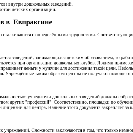
гов) внутри дошкольных заведений.
отой детских организаций.
ов в Евпраксине
то сталкиваются с определёнными трудностями. Соответствующи
ается заведений, занимающихся детским образованием, то работ
спользуется при организации дошкольных клубов. Яркими прим
ыпрашивает деньги у мужчин для достижения такой цели. Неболь
ия. Учреждённые таким образом центры не получают помощь от г
рмальностью: учредители дошкольных заведений должны собрать
нством других "профессий". Соответственно, площадки по обуч
й лицензии для центра. Наличие этого документа закрепляет за 
к учреждений. Сложности заключаются в том, что только немно