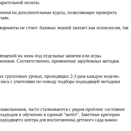
варительной оплаты.
ления на дополнительные курсы, позволяющие проверить
тьми.
арианты не стоит: базовых знаний хватает как психологам, так
мещений на зоны под отдельные занятия или игры.
танников. Соответственно, применение зарубежных методик
ных групповых уроках, проходящих 2-3 раза каждую неделю.
ались с учителями по поводу подбора подходящей методики
школьников, часто сталкиваются с рядом проблем: состояние
подходов к обучению в единый "котёл". Заветные критерии
одходящего центра для воспитанника детского сада важно