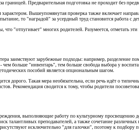
за границей. Предварительная подготовка не проходит без пред
 характером. Вышеупомянутая проверка также включает направ
пытание, то "наградой" за усердный труд становится работа с де
что "отпугивает" многих родителей. Разумеется, отметать эти в
тера заимствуют зарубежные подходы: например, разделение по
 - чем больше "инвентарь", тем больше свобода выбора у воспи
методических пособий является опциональным шагом.
тся дорого. Такая мера необязательна, если речь идёт о типич
стов. Рекомендация сводится к тому, чтобы родители посоветов
чреждения, выполняющие работу по культурному просвещению до
иск талантливых преподавателей, а также сочетание различных 
рисутствуют исключительно "для галочки", поэтому к подбору п