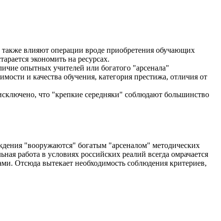
ть также влияют операции вроде приобретения обучающих
тарается экономить на ресурсах.
личие опытных учителей или богатого "арсенала"
ости и качества обучения, категория престижа, отличия от
исключено, что "крепкие середняки" соблюдают большинство
ждения "вооружаются" богатым "арсеналом" методических
ная работа в условиях российских реалий всегда омрачается
ами. Отсюда вытекает необходимость соблюдения критериев,