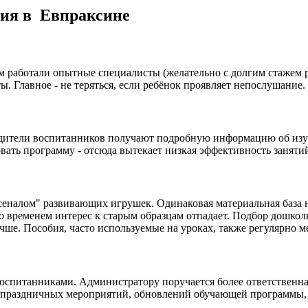
ния в Евпраксине
м работали опытные специалисты (желательно с долгим стажем ра
ы. Главное - не теряться, если ребёнок проявляет непослушание
дители воспитанников получают подробную информацию об изуча
вать программу - отсюда вытекает низкая эффективность заняти
сеналом" развивающих игрушек. Одинаковая материальная база н
со временем интерес к старым образцам отпадает. Подбор дошко
учше. Пособия, часто используемые на уроках, также регулярно м
оспитанниками. Администратору поручается более ответственная
е праздничных мероприятий, обновлений обучающей программы, 