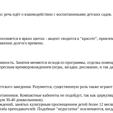
: речь идёт о взаимодействии с воспитанниками детских садов.
полняется в ярких цветах - акцент сводится к "красоте", привл
яжении долгого времени.
ивность. Занятия меняются исходя из программы, отделка помещ
ресным времяпровождением (игры, загадки, рисование, и так да
кого заведения. Разумеется, существенную роль также играют 
итанников. Компактные кабинеты не подойдут, так как циркуляц
для 30-40 дошкольников).
ждений, занятых культурным просвещением детей более 12 меся
ба преподавателей. Подобные "недостатки" исключаются, когда