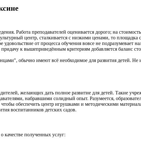
ксине
едения. Работа преподавателей оценивается дорого; на стоимос
ультурный центр, сталкивается с низкими ценами, то площадка с
 удовольствие от процесса обучения вовсе не подразумевает на
придачу к вышеприведённым критериям добавляется баланс стоим
нцами", обычно имеют всё необходимое для развития детей. Не 
ителей, желающих дать полное развитие для детей. Такие учре
вателями, набравшими солидный опыт. Разумеется, образователь
а, чтобы обеспечить центр игрушками и методическими материал
вития воспитанников детских садов.
о качестве полученных услуг: