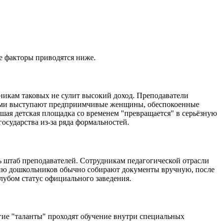
е факторы приводятся ниже.
никам таковых не сулит высокий доход. Преподаватели
ерами выступают предприимчивые женщины, обеспокоенные
шая детская площадка со временем "превращается" в серьёзную
осударства из-за ряда формальностей.
 штаб преподавателей. Сотрудникам педагогической отрасли
ению дошкольников обычно собирают документы вручную, после
клубом статус официального заведения.
гие "таланты" проходят обучение внутри специальных