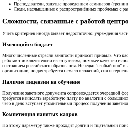
Преподаватели, занятые проведением семинаров (тренин
Люди, наслышанные о распространённых проблемах с раб
Сложности, связанные с работой центр
Учёта критериев иногда бывает недостаточно: учреждения час
Имеющийся бюджет
Многочисленные отрасли занятости приносят прибыль. Что кас
работают исключительно из энтузиазма; похожее качество и
состоянием российского образования. Нередко "слабый пол" в
организацию, но для требуется немало вложений, сил и терпен
Наличие лицензии на обучение
Получение заветного документа сопровождается очередной фо
требуется начислять заработную плату по аналогии с больши
чего в дело вступает утомительный процесс получения заветно
Компетенция нанятых кадров
По этому параметру также проходит долгий и тщательный поис