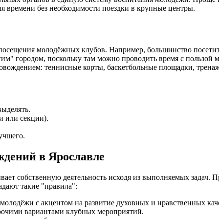
ия времени без необходимости поездки в крупные центры.
сещения молодёжных клубов. Например, большинство посетителе
гим" городом, поскольку там можно проводить время с пользой 
вождением: теннисные корты, баскетбольные площадки, тренажё
выделять.
и или секции).
учшего.
ждений в Ярославле
ает собственную деятельность исходя из выполняемых задач. 
адают такие "правила":
 молодёжи с акцентом на развитие духовных и нравственных кач
прочими вариантами клубных мероприятий.