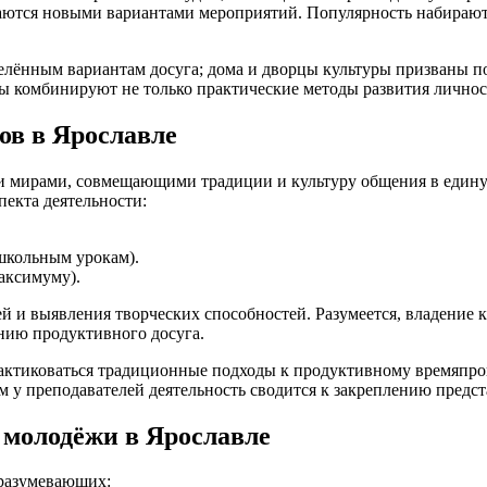
ваются новыми вариантами мероприятий. Популярность набирают
еделённым вариантам досуга; дома и дворцы культуры призваны
лы комбинируют не только практические методы развития личнос
ов в Ярославле
мирами, совмещающими традиции и культуру общения в единую 
пекта деятельности:
школьным урокам).
аксимуму).
ей и выявления творческих способностей. Разумеется, владение
нию продуктивного досуга.
рактиковаться традиционные подходы к продуктивному времяпр
м у преподавателей деятельность сводится к закреплению предст
 молодёжи в Ярославле
дразумевающих: