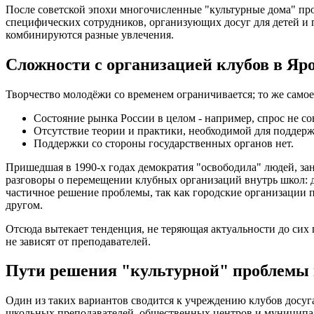
После советской эпохи многочисленные "культурные дома" п
специфических сотрудников, организующих досуг для детей и
комбинируются разные увлечения.
Сложности с организацией клубов в Яр
Творчество молодёжи со временем ограничивается; то же самое
Состояние рынка России в целом - например, спрос не со
Отсутствие теории и практики, необходимой для поддерж
Поддержки со стороны государственных органов нет.
Пришедшая в 1990-х годах демократия "освободила" людей, зан
разговоры о перемещении клубных организаций внутрь школ: д
частичное решение проблемы, так как городские организации п
другом.
Отсюда вытекает тенденция, не теряющая актуальности до сих 
не зависят от преподавателей.
Пути решения "культурной" проблемы 
Один из таких вариантов сводится к учреждению клубов досуга
школьных преподавателей, общественных центров и муниципал