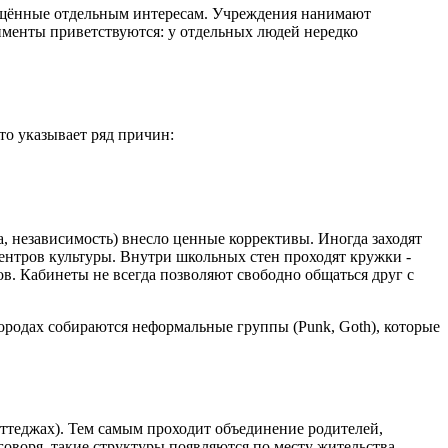
вящённые отдельным интересам. Учреждения нанимают
именты приветствуются: у отдельных людей нередко
то указывает ряд причин:
а, независимость) внесло ценные коррективы. Иногда заходят
ентров культуры. Внутри школьных стен проходят кружки -
ов. Кабинеты не всегда позволяют свободно общаться друг с
городах собираются неформальные группы (Punk, Goth), которые
оттеджах). Тем самым проходит объединение родителей,
воря, такие структуры появляются по месту жительства