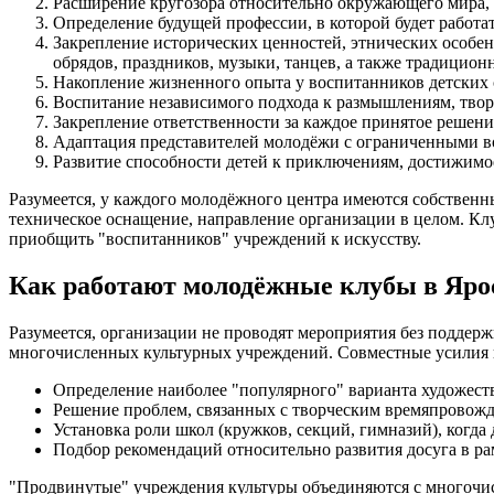
Расширение кругозора относительно окружающего мира, 
Определение будущей профессии, в которой будет работа
Закрепление исторических ценностей, этнических особе
обрядов, праздников, музыки, танцев, а также традицион
Накопление жизненного опыта у воспитанников детских 
Воспитание независимого подхода к размышлениям, тво
Закрепление ответственности за каждое принятое решение
Адаптация представителей молодёжи с ограниченными в
Развитие способности детей к приключениям, достижимо
Разумеется, у каждого молодёжного центра имеются собственн
техническое оснащение, направление организации в целом. Клу
приобщить "воспитанников" учреждений к искусству.
Как работают молодёжные клубы в Яро
Разумеется, организации не проводят мероприятия без подде
многочисленных культурных учреждений. Совместные усилия 
Определение наиболее "популярного" варианта художест
Решение проблем, связанных с творческим времяпровожде
Установка роли школ (кружков, секций, гимназий), когда
Подбор рекомендаций относительно развития досуга в ра
"Продвинутые" учреждения культуры объединяются с многочисл