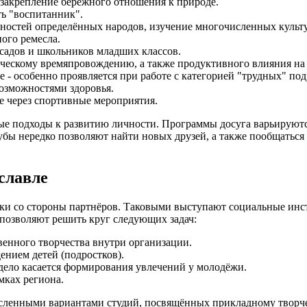
закрепление бережного отношения к природе.
ть "воспитанник".
нностей определённых народов, изучение многочисленных культ
ного ремесла.
садов и школьников младших классов.
рческому времяпровождению, а также продуктивного влияния н
 - особенно проявляется при работе с категорией "трудных" под
озможностями здоровья.
е через спортивные мероприятия.
ые подходы к развитию личности. Программы досуга варьируются
бы нередко позволяют найти новых друзей, а также пообщаться с
славле
ржки со стороны партнёров. Таковыми выступают социальные и
позволяют решить круг следующих задач:
венного творчества внутри организации.
нием детей (подростков).
 дело касается формирования увлечений у молодёжи.
мках региона.
енными вариантами студий, посвящённых прикладному творчеств