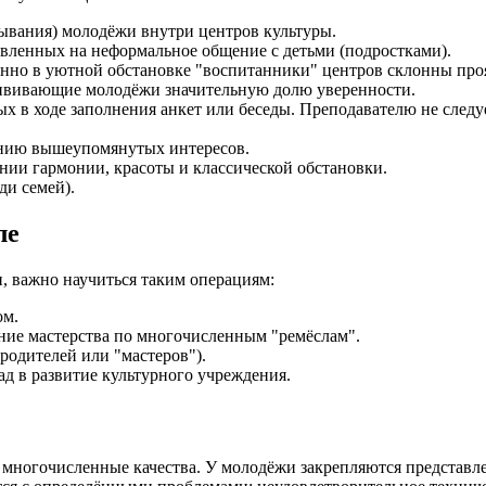
ывания) молодёжи внутри центров культуры.
вленных на неформальное общение с детьми (подростками).
нно в уютной обстановке "воспитанники" центров склонны проя
ививающие молодёжи значительную долю уверенности.
х в ходе заполнения анкет или беседы. Преподавателю не следуе
ению вышеупомянутых интересов.
нии гармонии, красоты и классической обстановки.
ди семей).
ле
, важно научиться таким операциям:
ом.
ние мастерства по многочисленным "ремёслам".
родителей или "мастеров").
д в развитие культурного учреждения.
многочисленные качества. У молодёжи закрепляются представлен