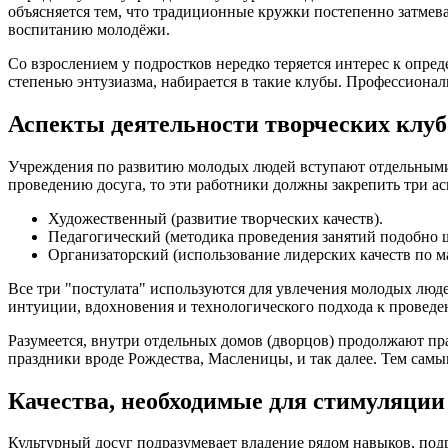
объясняется тем, что традиционные кружки постепенно затме
воспитанию молодёжи.
Со взрослением у подростков нередко теряется интерес к опр
степенью энтузиазма, набирается в такие клубы. Профессиона
Аспекты деятельности творческих клуб
Учреждения по развитию молодых людей вступают отдельными 
проведению досуга, то эти работники должны закрепить три ас
Художественный (развитие творческих качеств).
Педагогический (методика проведения занятий подобно 
Организаторский (использование лидерских качеств по м
Все три "постулата" используются для увлечения молодых люд
интуиции, вдохновения и технологического подхода к проведе
Разумеется, внутри отдельных домов (дворцов) продолжают п
праздники вроде Рождества, Масленицы, и так далее. Тем самы
Качества, необходимые для стимуляции
Культурный досуг подразумевает владение рядом навыков, по