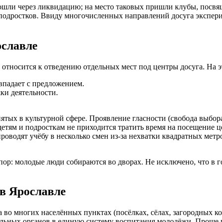
рошли через ликвидацию; на место таковых пришли клубы, пос
 подростков. Ввиду многочисленных направлений досуга экспер
ославле
 относится к отведению отдельных мест под центры досуга. На э
впадает с предложением.
ки деятельности.
ятых в культурной сфере. Проявление гласности (свобода выбор
етям и подросткам не приходится тратить время на посещение ц
роводят учёбу в несколько смен из-за нехватки квадратных метр
пор: молодые люди собираются во дворах. Не исключено, что в 
в Ярославле
 во многих населённых пунктах (посёлках, сёлах, загородных к
ьных органов в единую систему воспитания молодёжи. Проще го