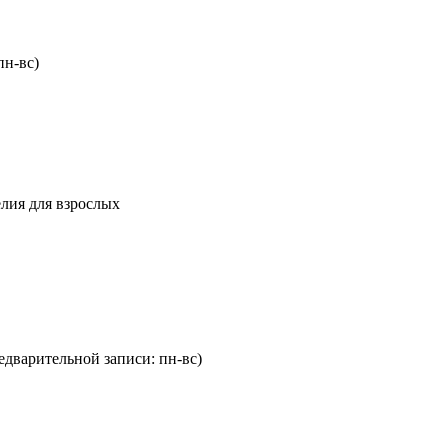
пн-вс)
елия для взрослых
редварительной записи: пн-вс)