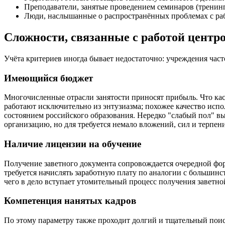
Преподаватели, занятые проведением семинаров (тренин
Люди, наслышанные о распространённых проблемах с раб
Сложности, связанные с работой центро
Учёта критериев иногда бывает недостаточно: учреждения час
Имеющийся бюджет
Многочисленные отрасли занятости приносят прибыль. Что кас
работают исключительно из энтузиазма; похожее качество и
состоянием российского образования. Нередко "слабый пол" в
организацию, но для требуется немало вложений, сил и терпен
Наличие лицензии на обучение
Получение заветного документа сопровождается очередной фо
требуется начислять заработную плату по аналогии с больши
чего в дело вступает утомительный процесс получения заветно
Компетенция нанятых кадров
По этому параметру также проходит долгий и тщательный поис