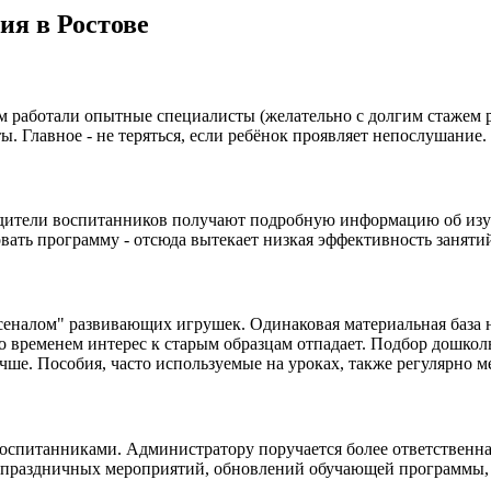
ия в Ростове
м работали опытные специалисты (желательно с долгим стажем ра
ы. Главное - не теряться, если ребёнок проявляет непослушание
дители воспитанников получают подробную информацию об изуча
вать программу - отсюда вытекает низкая эффективность заняти
сеналом" развивающих игрушек. Одинаковая материальная база н
со временем интерес к старым образцам отпадает. Подбор дошко
учше. Пособия, часто используемые на уроках, также регулярно м
оспитанниками. Администратору поручается более ответственная
е праздничных мероприятий, обновлений обучающей программы, 