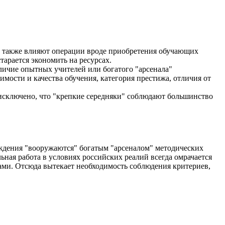
ть также влияют операции вроде приобретения обучающих
тарается экономить на ресурсах.
личие опытных учителей или богатого "арсенала"
ости и качества обучения, категория престижа, отличия от
исключено, что "крепкие середняки" соблюдают большинство
ждения "вооружаются" богатым "арсеналом" методических
ная работа в условиях российских реалий всегда омрачается
ами. Отсюда вытекает необходимость соблюдения критериев,