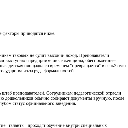
е факторы приводятся ниже.
никам таковых не сулит высокий доход. Преподаватели
ерами выступают предприимчивые женщины, обеспокоенные
шая детская площадка со временем "превращается" в серьёзную
осударства из-за ряда формальностей.
 штаб преподавателей. Сотрудникам педагогической отрасли
ению дошкольников обычно собирают документы вручную, после
клубом статус официального заведения.
гие "таланты" проходят обучение внутри специальных