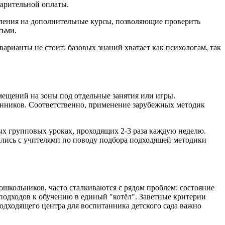
варительной оплаты.
ления на дополнительные курсы, позволяющие проверить
тьми.
арианты не стоит: базовых знаний хватает как психологам, так
мещений на зоны под отдельные занятия или игры.
танников. Соответственно, применение зарубежных методик
ных групповых уроках, проходящих 2-3 раза каждую неделю.
ались с учителями по поводу подбора подходящей методики
школьников, часто сталкиваются с рядом проблем: состояние
подходов к обучению в единый "котёл". Заветные критерии
одходящего центра для воспитанника детского сада важно