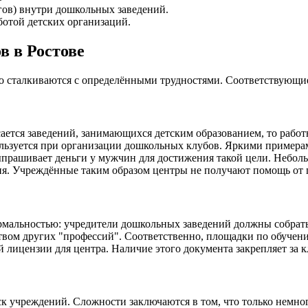
гов) внутри дошкольных заведений.
отой детских организаций.
в в Ростове
то сталкиваются с определёнными трудностями. Соответствующи
ается заведений, занимающихся детским образованием, то работ
спользуется при организации дошкольных клубов. Яркими прим
ыпрашивает деньги у мужчин для достижения такой цели. Неболь
ия. Учреждённые таким образом центры не получают помощь от г
рмальностью: учредители дошкольных заведений должны собрать
нством других "профессий". Соответственно, площадки по обуч
й лицензии для центра. Наличие этого документа закрепляет за 
к учреждений. Сложности заключаются в том, что только немно