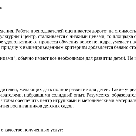
е
едения. Работа преподавателей оценивается дорого; на стоимос
ультурный центр, сталкивается с низкими ценами, то площадка с
 удовольствие от процесса обучения вовсе не подразумевает на
придачу к вышеприведённым критериям добавляется баланс стоим
нцами", обычно имеют всё необходимое для развития детей. Не 
ителей, желающих дать полное развитие для детей. Такие учре
вателями, набравшими солидный опыт. Разумеется, образователь
а, чтобы обеспечить центр игрушками и методическими материал
вития воспитанников детских садов.
о качестве полученных услуг: