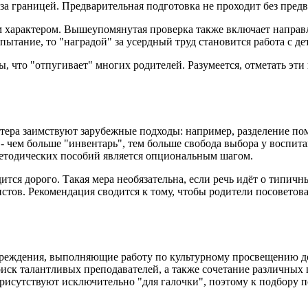
за границей. Предварительная подготовка не проходит без пред
 характером. Вышеупомянутая проверка также включает направ
пытание, то "наградой" за усердный труд становится работа с де
что "отпугивает" многих родителей. Разумеется, отметать эти в
тера заимствуют зарубежные подходы: например, разделение по
 - чем больше "инвентарь", тем больше свобода выбора у воспи
методических пособий является опциональным шагом.
тся дорого. Такая мера необязательна, если речь идёт о типич
стов. Рекомендация сводится к тому, чтобы родители посоветов
чреждения, выполняющие работу по культурному просвещению до
иск талантливых преподавателей, а также сочетание различных 
рисутствуют исключительно "для галочки", поэтому к подбору п