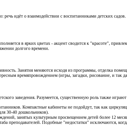
: речь идёт о взаимодействии с воспитанниками детских садов.
полняется в ярких цветах - акцент сводится к "красоте", привл
яжении долгого времени.
ивность. Занятия меняются исходя из программы, отделка помещ
ресным времяпровождением (игры, загадки, рисование, и так да
кого заведения. Разумеется, существенную роль также играют 
итанников. Компактные кабинеты не подойдут, так как циркуляц
для 30-40 дошкольников).
ждений, занятых культурным просвещением детей более 12 меся
ба преподавателей. Подобные "недостатки" исключаются, когда