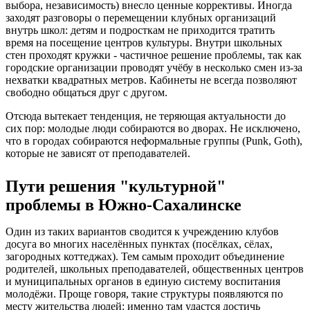
выбора, независимость) внесло ценные коррективы. Иногда
заходят разговоры о перемещении клубных организаций
внутрь школ: детям и подросткам не приходится тратить
время на посещение центров культуры. Внутри школьных
стен проходят кружки - частичное решение проблемы, так как
городские организации проводят учёбу в несколько смен из-за
нехватки квадратных метров. Кабинеты не всегда позволяют
свободно общаться друг с другом.
Отсюда вытекает тенденция, не теряющая актуальности до
сих пор: молодые люди собираются во дворах. Не исключено,
что в городах собираются неформальные группы (Punk, Goth),
которые не зависят от преподавателей.
Пути решения "культурной"
проблемы в Южно-Сахалинске
Один из таких вариантов сводится к учреждению клубов
досуга во многих населённых пунктах (посёлках, сёлах,
загородных коттеджах). Тем самым проходит объединение
родителей, школьных преподавателей, общественных центров
и муниципальных органов в единую систему воспитания
молодёжи. Проще говоря, такие структуры появляются по
месту жительства людей: именно там удастся достичь