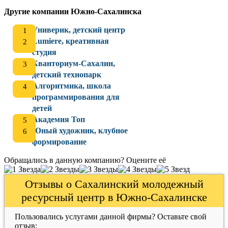
Другие компании Южно-Сахалинска
Универик, детский центр
Lumiere, креативная
студия
Кванториум-Сахалин,
детский технопарк
Алгоритмика, школа
программирования для
детей
Академия Топ
Юный художник, клубное
формирование
Обращались в данную компанию? Оцените её
Отзывы о Сахалинский молодежный
ресурсный центр в Южно-Сахалинске
Пользовались услугами данной фирмы? Оставьте свой
отзыв: