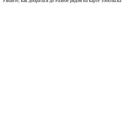
Узнайте, как добраться до Разное рядом на карте Тобольска