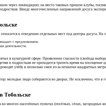
рошли через ликвидацию; на место таковых пришли клубы, пос
 подростков. Ввиду многочисленных направлений досуга экспер
больске
 относится к отведению отдельных мест под центры досуга. На э
овпадает с предложением.
ки деятельности.
ятых в культурной сфере. Проявление гласности (свобода выбор
етям и подросткам не приходится тратить время на посещение ц
роводят учёбу в несколько смен из-за нехватки квадратных метр
пор: молодые люди собираются во дворах. Не исключено, что в 
в Тобольске
 во многих населённых пунктах (посёлках, сёлах, загородных к