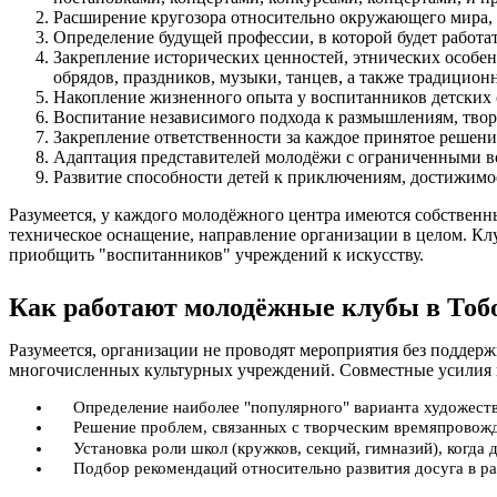
Расширение кругозора относительно окружающего мира, 
Определение будущей профессии, в которой будет работа
Закрепление исторических ценностей, этнических особе
обрядов, праздников, музыки, танцев, а также традицион
Накопление жизненного опыта у воспитанников детских 
Воспитание независимого подхода к размышлениям, тво
Закрепление ответственности за каждое принятое решение
Адаптация представителей молодёжи с ограниченными в
Развитие способности детей к приключениям, достижимо
Разумеется, у каждого молодёжного центра имеются собственн
техническое оснащение, направление организации в целом. Клу
приобщить "воспитанников" учреждений к искусству.
Как работают молодёжные клубы в Тоб
Разумеется, организации не проводят мероприятия без подде
многочисленных культурных учреждений. Совместные усилия 
Определение наиболее "популярного" варианта художеств
Решение проблем, связанных с творческим времяпровожд
Установка роли школ (кружков, секций, гимназий), когда
Подбор рекомендаций относительно развития досуга в ра