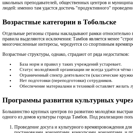
школьных преподавателей, общественных центров и муниципал
людей: именно там удастся достичь "продуктивного" проведен
Возрастные категории в Тобольске
Отдельные регионы страны накладывают рамки относительно по
правила выделяются исключения: Тамбов является менее "стро
многочисленные интересы, чередуется со спортивным времяпро
Возрастные структуры, однако, страдают от ряда недостатков:
База норм и правил у таких учреждений устаревает.
Статус молодёжной организации не всегда удаётся чётко 
Ограниченный спектр деятельности (классические кружки
Нет подготовки (переподготовки) сотрудников.
Обеспечение материалами и техникой оставляет желать 
Программы развития культурных учреж
Большинство крупных центров по развитию молодёжи выстраив
одного из домов культуры города Тамбов. Под реализацию поп
Проведение досуга и культурного времяпровождения для
постановками, концертами, конкурсами, концертами, и 