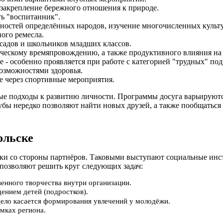
закрепление бережного отношения к природе.
ть "воспитанник".
нностей определённых народов, изучение многочисленных культ
ного ремесла.
садов и школьников младших классов.
рческому времяпровождению, а также продуктивного влияния н
 - особенно проявляется при работе с категорией "трудных" под
озможностями здоровья.
е через спортивные мероприятия.
ые подходы к развитию личности. Программы досуга варьируются
бы нередко позволяют найти новых друзей, а также пообщаться с
ольске
ржки со стороны партнёров. Таковыми выступают социальные и
позволяют решить круг следующих задач:
енного творчества внутри организации.
ением детей (подростков).
 дело касается формирования увлечений у молодёжи.
мках региона.