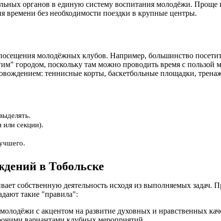
ьных органов в единую систему воспитания молодёжи. Проще го
ия времени без необходимости поездки в крупные центры.
сещения молодёжных клубов. Например, большинство посетителе
гим" городом, поскольку там можно проводить время с пользой 
вождением: теннисные корты, баскетбольные площадки, тренажё
выделять.
 или секции).
лучшего.
дений в Тобольске
ает собственную деятельность исходя из выполняемых задач. 
адают такие "правила":
 молодёжи с акцентом на развитие духовных и нравственных кач
прочими вариантами клубных мероприятий.