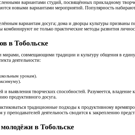
енными вариантами студий, посвящённых прикладному творчеств
ваются новыми вариантами мероприятий. Популярность набирают
еделённым вариантам досуга; дома и дворцы культуры призваны
лы комбинируют не только практические методы развития личнос
ов в Тобольске
мирами, совмещающими традиции и культуру общения в единую 
пекта деятельности:
школьным урокам).
аксимуму).
ей и выявления творческих способностей. Разумеется, владение
нию продуктивного досуга.
рактиковаться традиционные подходы к продуктивному времяпр
м у преподавателей деятельность сводится к закреплению предст
 молодёжи в Тобольске