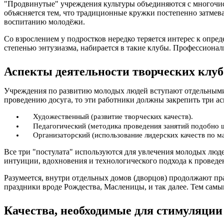
"Продвинутые" учреждения культуры объединяются с многочисл
объясняется тем, что традиционные кружки постепенно затме
воспитанию молодёжи.
Со взрослением у подростков нередко теряется интерес к опр
степенью энтузиазма, набирается в такие клубы. Профессиона
Аспекты деятельности творческих клуб
Учреждения по развитию молодых людей вступают отдельными 
проведению досуга, то эти работники должны закрепить три ас
Художественный (развитие творческих качеств).
Педагогический (методика проведения занятий подобно 
Организаторский (использование лидерских качеств по м
Все три "постулата" используются для увлечения молодых люд
интуиции, вдохновения и технологического подхода к проведе
Разумеется, внутри отдельных домов (дворцов) продолжают п
праздники вроде Рождества, Масленицы, и так далее. Тем самы
Качества, необходимые для стимуляции