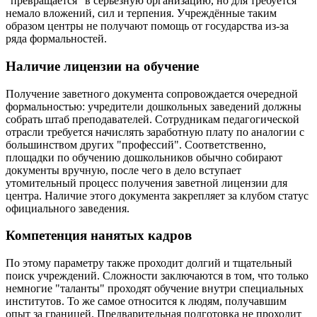
"превращается" в серьёзную организацию, но для требуется
немало вложений, сил и терпения. Учреждённые таким
образом центры не получают помощь от государства из-за
ряда формальностей.
Наличие лицензии на обучение
Получение заветного документа сопровождается очередной
формальностью: учредители дошкольных заведений должны
собрать штаб преподавателей. Сотрудникам педагогической
отрасли требуется начислять заработную плату по аналогии с
большинством других "профессий". Соответственно,
площадки по обучению дошкольников обычно собирают
документы вручную, после чего в дело вступает
утомительный процесс получения заветной лицензии для
центра. Наличие этого документа закрепляет за клубом статус
официального заведения.
Компетенция нанятых кадров
По этому параметру также проходит долгий и тщательный
поиск учреждений. Сложности заключаются в том, что только
немногие "таланты" проходят обучение внутри специальных
институтов. То же самое относится к людям, получавшим
опыт за границей. Предварительная подготовка не проходит