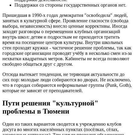
Поддержки со стороны государственных органов нет.
Пришедшая в 1990-х годах демократия "освободила" людей,
занятых в культурной сфере. Проявление гласности (свобода
выбора, независимость) внесло ценные коррективы. Иногда
заходят разговоры о перемещении клубных организаций
внутрь школ: детям и подросткам не приходится тратить
время на посещение центров культуры. Внутри школьных
стен проходят кружки - частичное решение проблемы, так как
городские организации проводят учёбу в несколько смен из-за
нехватки квадратных метров. Кабинеты не всегда позволяют
свободно общаться друг с другом.
Отсюда вытекает тенденция, не теряющая актуальности до
сих пор: молодые люди собираются во дворах. Не исключено,
что в городах собираются неформальные группы (Punk, Goth),
которые не зависят от преподавателей.
Пути решения "культурной"
проблемы в Тюмени
Один из таких вариантов сводится к учреждению клубов
досуга во многих населённых пунктах (посёлках, сёлах,
загородных коттеджах). Тем самым проходит объединение