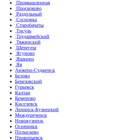
Промышленная
Проскоково
Раздольный
Сосновка
Старобачаты
Тисуль
Трудармейский
Тяжинский
Шерегеш
Ягуново
Яшкино
Яя
Анжеро-Судженск
Белово
Березовский
Гурьевск
Калтан
Кемерово
Киселевск
Ленинск-Кузнецкий
Междуреченск
Новокузнецк
Осинники
Полысаево
Прокопьевск