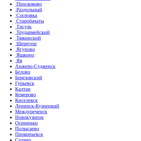
Проскоково
Раздольный
Сосновка
Старобачаты
Тисуль
Трудармейский
Тяжинский
Шерегеш
Ягуново
Яшкино
Яя
Анжеро-Судженск
Белово
Березовский
Гурьевск
Калтан
Кемерово
Киселевск
Ленинск-Кузнецкий
Междуреченск
Новокузнецк
Осинники
Полысаево
Прокопьевск
Салаир