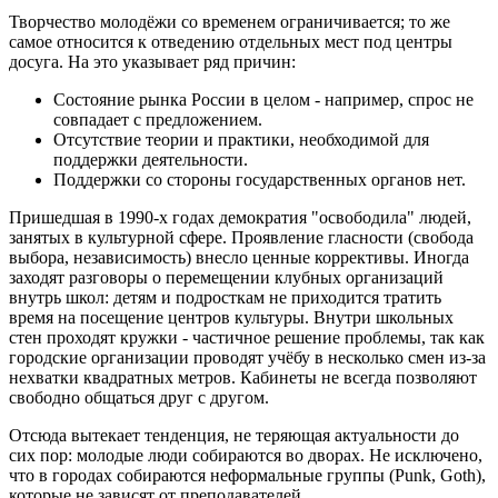
Творчество молодёжи со временем ограничивается; то же
самое относится к отведению отдельных мест под центры
досуга. На это указывает ряд причин:
Состояние рынка России в целом - например, спрос не
совпадает с предложением.
Отсутствие теории и практики, необходимой для
поддержки деятельности.
Поддержки со стороны государственных органов нет.
Пришедшая в 1990-х годах демократия "освободила" людей,
занятых в культурной сфере. Проявление гласности (свобода
выбора, независимость) внесло ценные коррективы. Иногда
заходят разговоры о перемещении клубных организаций
внутрь школ: детям и подросткам не приходится тратить
время на посещение центров культуры. Внутри школьных
стен проходят кружки - частичное решение проблемы, так как
городские организации проводят учёбу в несколько смен из-за
нехватки квадратных метров. Кабинеты не всегда позволяют
свободно общаться друг с другом.
Отсюда вытекает тенденция, не теряющая актуальности до
сих пор: молодые люди собираются во дворах. Не исключено,
что в городах собираются неформальные группы (Punk, Goth),
которые не зависят от преподавателей.