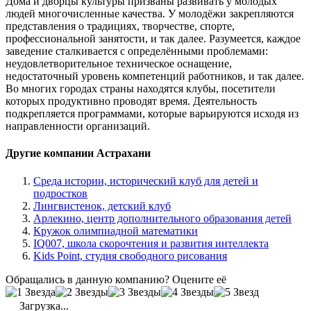
Дома и дворцы культуры призваны развивать у молодых
людей многочисленные качества. У молодёжи закрепляются
представления о традициях, творчестве, спорте,
профессиональной занятости, и так далее. Разумеется, каждое
заведение сталкивается с определёнными проблемами:
неудовлетворительное техническое оснащение,
недостаточный уровень компетенций работников, и так далее.
Во многих городах страны находятся клубы, посетители
которых продуктивно проводят время. Деятельность
подкрепляется программами, которые варьируются исходя из
направленности организаций.
Другие компании Астрахани
Среда истории, исторический клуб для детей и
подростков
Лингвистенок, детский клуб
Арлекино, центр дополнительного образования детей
Кружок олимпиадной математики
IQ007, школа скорочтения и развития интеллекта
Kids Point, студия свободного рисования
Обращались в данную компанию? Оцените её
Загрузка...