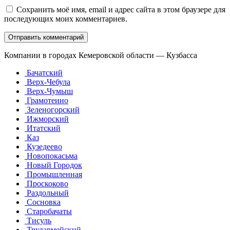
Сохранить моё имя, email и адрес сайта в этом браузере для
последующих моих комментариев.
Компании в городах Кемеровской области — Кузбасса
Бачатский
Верх-Чебула
Верх-Чумыш
Грамотеино
Зеленогорский
Ижморский
Итатский
Каз
Кузедеево
Новопокасьма
Новый Городок
Промышленная
Проскоково
Раздольный
Сосновка
Старобачаты
Тисуль
Трудармейский