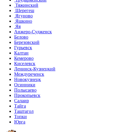
Тяжинский
Шерегеш
Ягуново
Яшкино
Яя
Анжеро-Судженск
Белово
Березовский
Гурьевск
Калтан
Кемерово
Киселевск
Ленинск-Кузнецкий
Междуреченск
Новокузнецк
Осинники
Полысаево
Прокопьевск
Салаир
Тайга
Таштагол
Топки
Юрга