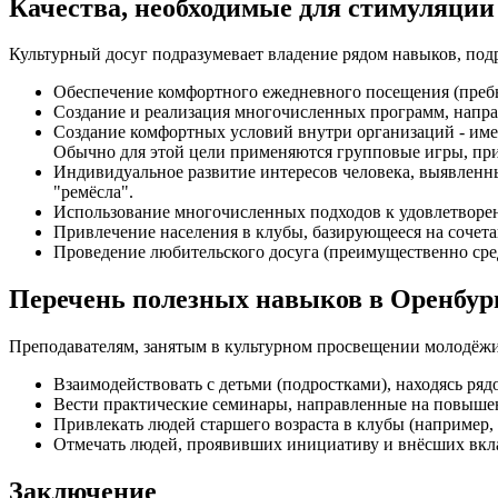
Качества, необходимые для стимуляции
Культурный досуг подразумевает владение рядом навыков, по
Обеспечение комфортного ежедневного посещения (преб
Создание и реализация многочисленных программ, напра
Создание комфортных условий внутри организаций - име
Обычно для этой цели применяются групповые игры, пр
Индивидуальное развитие интересов человека, выявленны
"ремёсла".
Использование многочисленных подходов к удовлетвор
Привлечение населения в клубы, базирующееся на сочета
Проведение любительского досуга (преимущественно сре
Перечень полезных навыков в Оренбур
Преподавателям, занятым в культурном просвещении молодёжи
Взаимодействовать с детьми (подростками), находясь ряд
Вести практические семинары, направленные на повыше
Привлекать людей старшего возраста в клубы (например, 
Отмечать людей, проявивших инициативу и внёсших вкла
Заключение