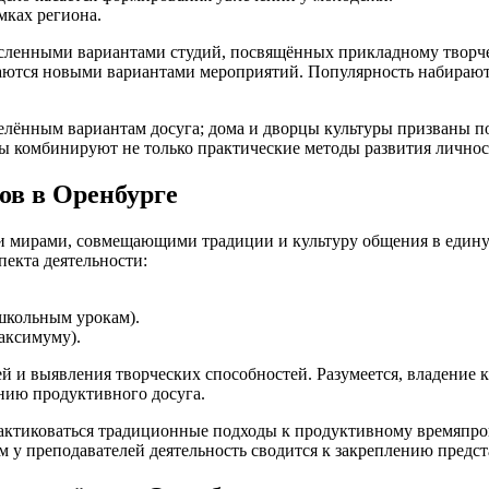
мках региона.
енными вариантами студий, посвящённых прикладному творчеств
ваются новыми вариантами мероприятий. Популярность набирают
еделённым вариантам досуга; дома и дворцы культуры призваны
лы комбинируют не только практические методы развития личнос
ов в Оренбурге
мирами, совмещающими традиции и культуру общения в единую 
пекта деятельности:
школьным урокам).
аксимуму).
ей и выявления творческих способностей. Разумеется, владение
нию продуктивного досуга.
рактиковаться традиционные подходы к продуктивному времяпр
м у преподавателей деятельность сводится к закреплению предст