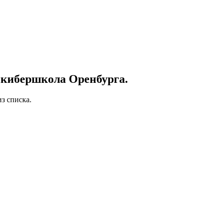
 кибершкола Оренбурга.
з списка.