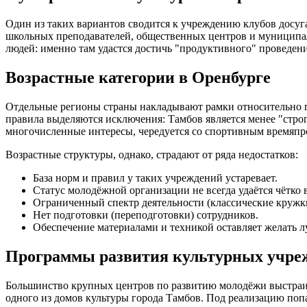
Один из таких вариантов сводится к учреждению клубов досуга
школьных преподавателей, общественных центров и муниципал
людей: именно там удастся достичь "продуктивного" проведен
Возрастные категории в Оренбурге
Отдельные регионы страны накладывают рамки относительно по
правила выделяются исключения: Тамбов является менее "стро
многочисленные интересы, чередуется со спортивным времяпро
Возрастные структуры, однако, страдают от ряда недостатков:
База норм и правил у таких учреждений устаревает.
Статус молодёжной организации не всегда удаётся чётко 
Ограниченный спектр деятельности (классические кружк
Нет подготовки (переподготовки) сотрудников.
Обеспечение материалами и техникой оставляет желать л
Программы развития культурных учре
Большинство крупных центров по развитию молодёжи выстраив
одного из домов культуры города Тамбов. Под реализацию поп