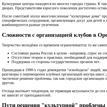
Культурные центры находятся во многих городах страны. К та
дворах. Представителям взрослого поколения достаточно остава
После советской эпохи многочисленные "культурные дома" п
специфических сотрудников, организующих досуг для детей и
комбинируются разные увлечения.
Сложности с организацией клубов в Ор
Творчество молодёжи со временем ограничивается; то же самое
Состояние рынка России в целом - например, спрос не со
Отсутствие теории и практики, необходимой для поддерж
Поддержки со стороны государственных органов нет.
Пришедшая в 1990-х годах демократия "освободила" людей, зан
разговоры о перемещении клубных организаций внутрь школ: д
частичное решение проблемы, так как городские организации п
другом.
Отсюда вытекает тенденция, не теряющая актуальности до сих 
не зависят от преподавателей.
Пути решения "культурной" проблемы 