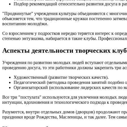
Подбор рекомендаций относительно развития досуга в ра
"Продвинутые" учреждения культуры объединяются с многочисл
объясняется тем, что традиционные кружки постепенно затме
воспитанию молодёжи.
Со взрослением у подростков нередко теряется интерес к опр
степенью энтузиазма, набирается в такие клубы. Профессиона
Аспекты деятельности творческих клуб
Учреждения по развитию молодых людей вступают отдельными 
проведению досуга, то эти работники должны закрепить три ас
Художественный (развитие творческих качеств).
Педагогический (методика проведения занятий подобно 
Организаторский (использование лидерских качеств по м
Все три "постулата" используются для увлечения молодых люд
интуиции, вдохновения и технологического подхода к проведе
Разумеется, внутри отдельных домов (дворцов) продолжают п
праздники вроде Рождества, Масленицы, и так далее. Тем самы