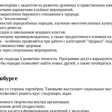
 молодёжи с акцентом на развитие духовных и нравственных кач
прочими вариантами клубных мероприятий.
закрепление бережного отношения к природе.
ть "воспитанник".
нностей определённых народов, изучение многочисленных культ
ного ремесла.
садов и школьников младших классов.
рческому времяпровождению, а также продуктивного влияния н
 - особенно проявляется при работе с категорией "трудных" под
озможностями здоровья.
е через спортивные мероприятия.
ые подходы к развитию личности. Программы досуга варьируются
бы нередко позволяют найти новых друзей, а также пообщаться с
нбурге
ржки со стороны партнёров. Таковыми выступают социальные и
позволяют решить круг следующих задач:
венного творчества внутри организации.
нием детей (подростков).
 дело касается формирования увлечений у молодёжи.