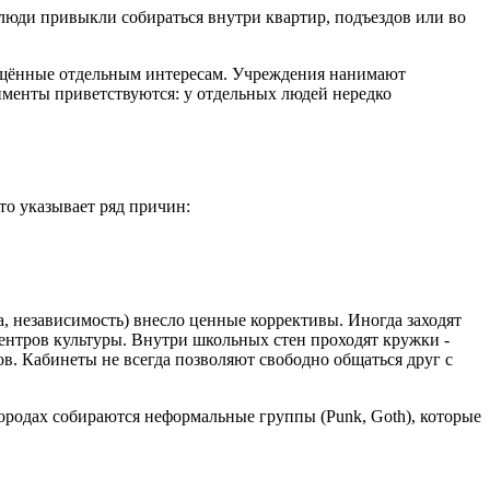
 люди привыкли собираться внутри квартир, подъездов или во
вящённые отдельным интересам. Учреждения нанимают
именты приветствуются: у отдельных людей нередко
то указывает ряд причин:
а, независимость) внесло ценные коррективы. Иногда заходят
ентров культуры. Внутри школьных стен проходят кружки -
ов. Кабинеты не всегда позволяют свободно общаться друг с
городах собираются неформальные группы (Punk, Goth), которые