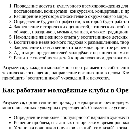
Проведение досуга и культурного времяпровождения для
постановками, концертами, конкурсами, концертами, и 
Расширение кругозора относительно окружающего мира, 
Определение будущей профессии, в которой будет работа
Закрепление исторических ценностей, этнических особе
обрядов, праздников, музыки, танцев, а также традицион
Накопление жизненного опыта у воспитанников детских 
Воспитание независимого подхода к размышлениям, тво
Закрепление ответственности за каждое принятое решение
Адаптация представителей молодёжи с ограниченными в
Развитие способности детей к приключениям, достижимо
Разумеется, у каждого молодёжного центра имеются собственн
техническое оснащение, направление организации в целом. Клу
приобщить "воспитанников" учреждений к искусству.
Как работают молодёжные клубы в Оре
Разумеется, организации не проводят мероприятия без подде
многочисленных культурных учреждений. Совместные усилия 
Определение наиболее "популярного" варианта художест
Решение проблем, связанных с творческим времяпровожде
Установка роли школ (кружков, секций, гимназий), когда