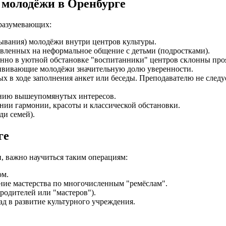
 молодёжи в Оренбурге
дразумевающих:
ывания) молодёжи внутри центров культуры.
вленных на неформальное общение с детьми (подростками).
нно в уютной обстановке "воспитанники" центров склонны проя
ививающие молодёжи значительную долю уверенности.
х в ходе заполнения анкет или беседы. Преподавателю не следуе
ению вышеупомянутых интересов.
нии гармонии, красоты и классической обстановки.
ди семей).
ге
, важно научиться таким операциям:
ом.
ние мастерства по многочисленным "ремёслам".
родителей или "мастеров").
д в развитие культурного учреждения.