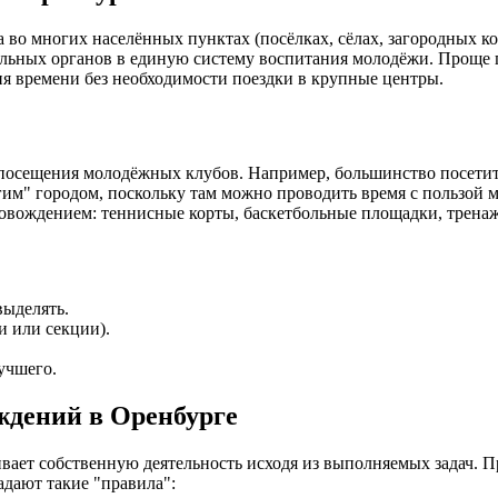
 во многих населённых пунктах (посёлках, сёлах, загородных к
ьных органов в единую систему воспитания молодёжи. Проще го
ия времени без необходимости поездки в крупные центры.
сещения молодёжных клубов. Например, большинство посетителе
гим" городом, поскольку там можно проводить время с пользой 
вождением: теннисные корты, баскетбольные площадки, тренажё
выделять.
и или секции).
учшего.
ждений в Оренбурге
ает собственную деятельность исходя из выполняемых задач. 
адают такие "правила":