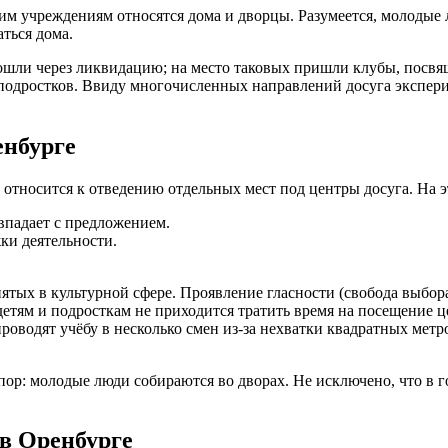
ким учреждениям относятся дома и дворцы. Разумеется, молодые
ться дома.
рошли через ликвидацию; на место таковых пришли клубы, пос
 подростков. Ввиду многочисленных направлений досуга экспер
енбурге
 относится к отведению отдельных мест под центры досуга. На э
впадает с предложением.
ки деятельности.
ятых в культурной сфере. Проявление гласности (свобода выбор
етям и подросткам не приходится тратить время на посещение ц
роводят учёбу в несколько смен из-за нехватки квадратных метр
пор: молодые люди собираются во дворах. Не исключено, что в 
в Оренбурге