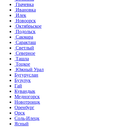
Грачевка
Ивановка
Илек
Новоорск
Октябрьское
Подольск
Сакмара
Саракташ
Светлый
Северное
Ташла
Тоцкое
Южный Урал
Бугуруслан
Бузулук
Гай
Кувандык
Медногорск
Новотроицк
Оренбург
Орск
Соль-Илецк
Ясный