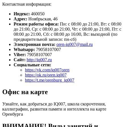
Контактная информация:
Индекс:
460050
Адрес:
Ноябрьская, 46
Режим работы офиса:
Пн: с 08:00 до 21:00, Вт: с 08:00
до 21:00, Ср: с 08:00 до 21:00, Чт: с 08:00 до 21:00, Пт: с
08:00 до 21:00, Сб: с 08:00 до 16:00, Вс: выходной (по
предварительной записи: пн-сб)
Электронная почта:
oren-iq007@mail.ru
Whatsapp:
79058107007
Viber:
79058107007
Сайт:
http://iq007.ru
Социальные сети:
https://vk.com/iq007oren
https://ok.ru/oren.iq007
https://t.me/orenburg_iq007
Офис на карте
Узнайте, как добраться до IQ007, школа скорочтения,
каллиграфии, развития памяти и интеллекта на карте
Оренбурга
ВНИМАНИЕ! Виды занятий и