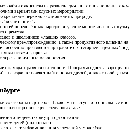
 молодёжи с акцентом на развитие духовных и нравственных кач
прочими вариантами клубных мероприятий.
закрепление бережного отношения к природе.
ть "воспитанник".
нностей определённых народов, изучение многочисленных культ
ного ремесла.
садов и школьников младших классов.
рческому времяпровождению, а также продуктивного влияния н
 - особенно проявляется при работе с категорией "трудных" под
озможностями здоровья.
е через спортивные мероприятия.
ые подходы к развитию личности. Программы досуга варьируются
бы нередко позволяют найти новых друзей, а также пообщаться с
нбурге
ржки со стороны партнёров. Таковыми выступают социальные и
позволяют решить круг следующих задач:
венного творчества внутри организации.
нием детей (подростков).
 дело касается формирования увлечений у молодёжи.