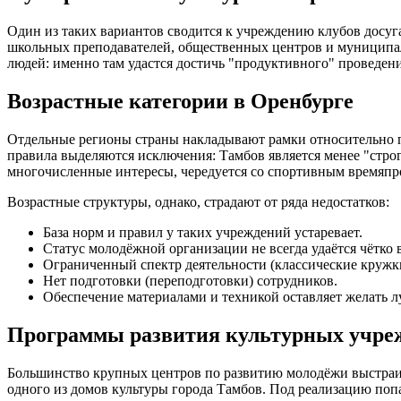
Один из таких вариантов сводится к учреждению клубов досуга
школьных преподавателей, общественных центров и муниципал
людей: именно там удастся достичь "продуктивного" проведен
Возрастные категории в Оренбурге
Отдельные регионы страны накладывают рамки относительно по
правила выделяются исключения: Тамбов является менее "стро
многочисленные интересы, чередуется со спортивным времяпро
Возрастные структуры, однако, страдают от ряда недостатков:
База норм и правил у таких учреждений устаревает.
Статус молодёжной организации не всегда удаётся чётко 
Ограниченный спектр деятельности (классические кружк
Нет подготовки (переподготовки) сотрудников.
Обеспечение материалами и техникой оставляет желать л
Программы развития культурных учре
Большинство крупных центров по развитию молодёжи выстраив
одного из домов культуры города Тамбов. Под реализацию поп