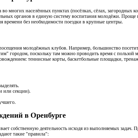
 во многих населённых пунктах (посёлках, сёлах, загородных к
ьных органов в единую систему воспитания молодёжи. Проще го
ия времени без необходимости поездки в крупные центры.
сещения молодёжных клубов. Например, большинство посетителе
гим" городом, поскольку там можно проводить время с пользой 
вождением: теннисные корты, баскетбольные площадки, тренажё
выделять.
и или секции).
учшего.
ждений в Оренбурге
ает собственную деятельность исходя из выполняемых задач. 
адают такие "правила":