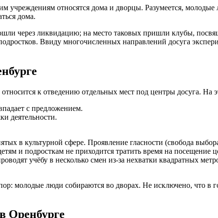
ким учреждениям относятся дома и дворцы. Разумеется, молодые
ться дома.
рошли через ликвидацию; на место таковых пришли клубы, пос
 подростков. Ввиду многочисленных направлений досуга экспер
енбурге
 относится к отведению отдельных мест под центры досуга. На э
впадает с предложением.
ки деятельности.
ятых в культурной сфере. Проявление гласности (свобода выбор
етям и подросткам не приходится тратить время на посещение ц
роводят учёбу в несколько смен из-за нехватки квадратных метр
пор: молодые люди собираются во дворах. Не исключено, что в 
в Оренбурге