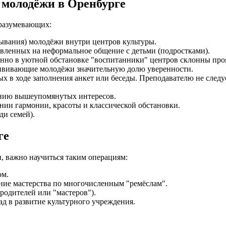
 молодёжи в Оренбурге
дразумевающих:
ывания) молодёжи внутри центров культуры.
вленных на неформальное общение с детьми (подростками).
нно в уютной обстановке "воспитанники" центров склонны проя
ививающие молодёжи значительную долю уверенности.
х в ходе заполнения анкет или беседы. Преподавателю не следуе
ению вышеупомянутых интересов.
нии гармонии, красоты и классической обстановки.
ди семей).
ге
, важно научиться таким операциям:
ом.
ние мастерства по многочисленным "ремёслам".
родителей или "мастеров").
д в развитие культурного учреждения.