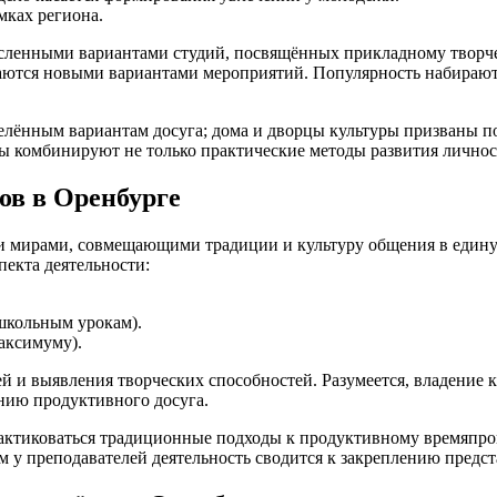
мках региона.
енными вариантами студий, посвящённых прикладному творчеств
ваются новыми вариантами мероприятий. Популярность набирают
еделённым вариантам досуга; дома и дворцы культуры призваны
лы комбинируют не только практические методы развития личнос
ов в Оренбурге
мирами, совмещающими традиции и культуру общения в единую 
пекта деятельности:
школьным урокам).
аксимуму).
ей и выявления творческих способностей. Разумеется, владение
нию продуктивного досуга.
рактиковаться традиционные подходы к продуктивному времяпр
м у преподавателей деятельность сводится к закреплению предст