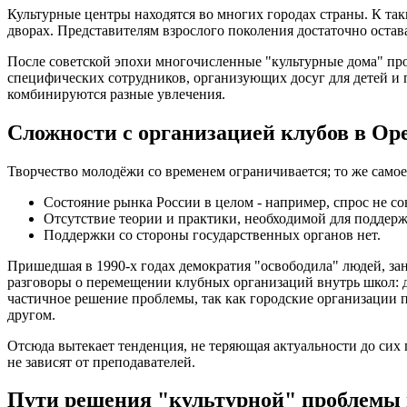
Культурные центры находятся во многих городах страны. К та
дворах. Представителям взрослого поколения достаточно остава
После советской эпохи многочисленные "культурные дома" п
специфических сотрудников, организующих досуг для детей и
комбинируются разные увлечения.
Сложности с организацией клубов в Ор
Творчество молодёжи со временем ограничивается; то же самое
Состояние рынка России в целом - например, спрос не со
Отсутствие теории и практики, необходимой для поддерж
Поддержки со стороны государственных органов нет.
Пришедшая в 1990-х годах демократия "освободила" людей, зан
разговоры о перемещении клубных организаций внутрь школ: д
частичное решение проблемы, так как городские организации п
другом.
Отсюда вытекает тенденция, не теряющая актуальности до сих 
не зависят от преподавателей.
Пути решения "культурной" проблемы 