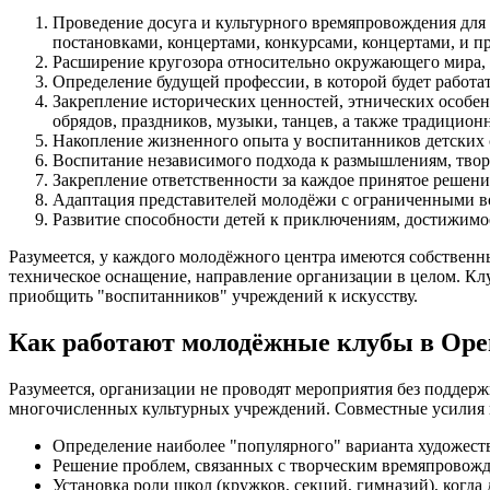
Проведение досуга и культурного времяпровождения для
постановками, концертами, конкурсами, концертами, и 
Расширение кругозора относительно окружающего мира, 
Определение будущей профессии, в которой будет работа
Закрепление исторических ценностей, этнических особе
обрядов, праздников, музыки, танцев, а также традицион
Накопление жизненного опыта у воспитанников детских 
Воспитание независимого подхода к размышлениям, тво
Закрепление ответственности за каждое принятое решение
Адаптация представителей молодёжи с ограниченными в
Развитие способности детей к приключениям, достижимо
Разумеется, у каждого молодёжного центра имеются собственн
техническое оснащение, направление организации в целом. Клу
приобщить "воспитанников" учреждений к искусству.
Как работают молодёжные клубы в Оре
Разумеется, организации не проводят мероприятия без подде
многочисленных культурных учреждений. Совместные усилия 
Определение наиболее "популярного" варианта художест
Решение проблем, связанных с творческим времяпровожде
Установка роли школ (кружков, секций, гимназий), когда