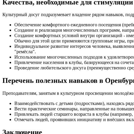
Качества, необходимые для стимуляции
Культурный досуг подразумевает владение рядом навыков, по
Обеспечение комфортного ежедневного посещения (преб
Создание и реализация многочисленных программ, напра
Создание комфортных условий внутри организаций - име
Обычно для этой цели применяются групповые игры, пр
Индивидуальное развитие интересов человека, выявленны
"ремёсла".
Использование многочисленных подходов к удовлетвор
Привлечение населения в клубы, базирующееся на сочета
Проведение любительского досуга (преимущественно сре
Перечень полезных навыков в Оренбур
Преподавателям, занятым в культурном просвещении молодёжи
Взаимодействовать с детьми (подростками), находясь ряд
Вести практические семинары, направленные на повыше
Привлекать людей старшего возраста в клубы (например, 
Отмечать людей, проявивших инициативу и внёсших вкла
Заключение