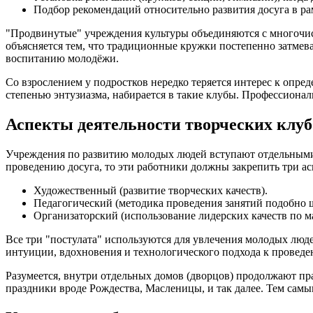
Подбор рекомендаций относительно развития досуга в ра
"Продвинутые" учреждения культуры объединяются с многочисл
объясняется тем, что традиционные кружки постепенно затме
воспитанию молодёжи.
Со взрослением у подростков нередко теряется интерес к опр
степенью энтузиазма, набирается в такие клубы. Профессиона
Аспекты деятельности творческих клуб
Учреждения по развитию молодых людей вступают отдельными 
проведению досуга, то эти работники должны закрепить три ас
Художественный (развитие творческих качеств).
Педагогический (методика проведения занятий подобно 
Организаторский (использование лидерских качеств по м
Все три "постулата" используются для увлечения молодых люд
интуиции, вдохновения и технологического подхода к проведе
Разумеется, внутри отдельных домов (дворцов) продолжают п
праздники вроде Рождества, Масленицы, и так далее. Тем самы