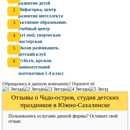
развития детей
Пифагорка, центр
развития интеллекта
Активное образование,
учебный центр
Art soul, творческая
мастерская
Океан развивашек,
детский клуб
Uchi.ru, кружок
занимательной
математики 1-4 класс
Обращались в данную компанию? Оцените её
Отзывы о Чадо-остров, студия детских
праздников в Южно-Сахалинске
Пользовались услугами данной фирмы? Оставьте свой
отзыв: