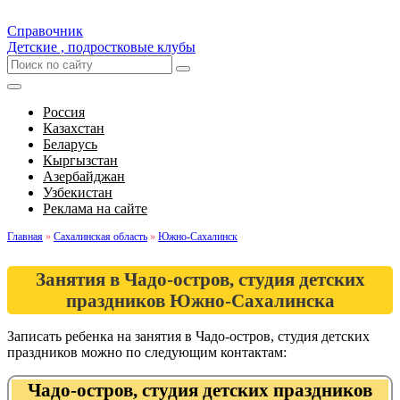
Справочник
Детские , подростковые клубы
Россия
Казахстан
Беларусь
Кыргызстан
Азербайджан
Узбекистан
Реклама на сайте
Главная
»
Сахалинская область
»
Южно-Сахалинск
Занятия в Чадо-остров, студия детских
праздников Южно-Сахалинска
Записать ребенка на занятия в Чадо-остров, студия детских
праздников можно по следующим контактам:
Чадо-остров, студия детских праздников