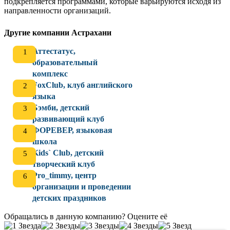
подкрепляется программами, которые варьируются исходя из
направленности организаций.
Другие компании Астрахани
Аттестатус,
образовательный
комплекс
FoxClub, клуб английского
языка
Бэмби, детский
развивающий клуб
ФОРЕВЕР, языковая
школа
Kids` Club, детский
творческий клуб
Pro_timmy, центр
организации и проведении
детских праздников
Обращались в данную компанию? Оцените её