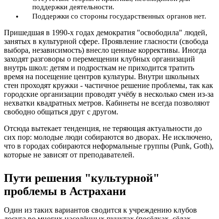
поддержки деятельности.
Поддержки со стороны государственных органов нет.
Пришедшая в 1990-х годах демократия "освободила" людей,
занятых в культурной сфере. Проявление гласности (свобода
выбора, независимость) внесло ценные коррективы. Иногда
заходят разговоры о перемещении клубных организаций
внутрь школ: детям и подросткам не приходится тратить
время на посещение центров культуры. Внутри школьных
стен проходят кружки - частичное решение проблемы, так как
городские организации проводят учёбу в несколько смен из-за
нехватки квадратных метров. Кабинеты не всегда позволяют
свободно общаться друг с другом.
Отсюда вытекает тенденция, не теряющая актуальности до
сих пор: молодые люди собираются во дворах. Не исключено,
что в городах собираются неформальные группы (Punk, Goth),
которые не зависят от преподавателей.
Пути решения "культурной"
проблемы в Астрахани
Один из таких вариантов сводится к учреждению клубов
досуга во многих населённых пунктах (посёлках, сёлах,