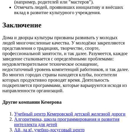
(например, родителей или "мастеров").
Отмечать людей, проявивших инициативу и внёсших
вклад в развитие культурного учреждения.
Заключение
Дома и дворцы культуры призваны развивать у молодых
людей многочисленные качества. У молодёжи закрепляются
представления о традициях, творчестве, спорте,
профессиональной занятости, и так далее. Разумеется, каждое
заведение сталкивается с определёнными проблемами:
неудовлетворительное техническое оснащение,
недостаточный уровень компетенций работников, и так далее.
Во многих городах страны находятся клубы, посетители
которых продуктивно проводят время. Деятельность
подкрепляется программами, которые варьируются исходя из
направленности организаций.
Другие компании Кемерова
Учебный центр Кемеровской детской железной дороги
Алгоритмика, школа программирования и развития
интеллекта для детей
Ай, да я!, учебно-досуговый центр