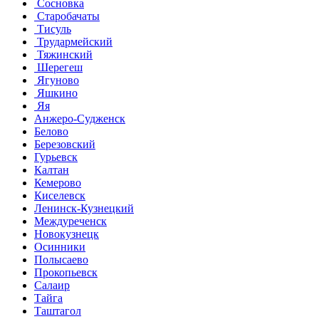
Сосновка
Старобачаты
Тисуль
Трудармейский
Тяжинский
Шерегеш
Ягуново
Яшкино
Яя
Анжеро-Судженск
Белово
Березовский
Гурьевск
Калтан
Кемерово
Киселевск
Ленинск-Кузнецкий
Междуреченск
Новокузнецк
Осинники
Полысаево
Прокопьевск
Салаир
Тайга
Таштагол