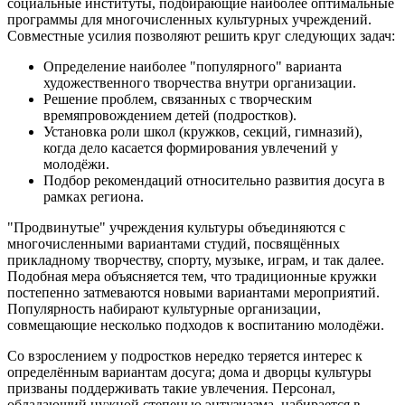
социальные институты, подбирающие наиболее оптимальные
программы для многочисленных культурных учреждений.
Совместные усилия позволяют решить круг следующих задач:
Определение наиболее "популярного" варианта
художественного творчества внутри организации.
Решение проблем, связанных с творческим
времяпровождением детей (подростков).
Установка роли школ (кружков, секций, гимназий),
когда дело касается формирования увлечений у
молодёжи.
Подбор рекомендаций относительно развития досуга в
рамках региона.
"Продвинутые" учреждения культуры объединяются с
многочисленными вариантами студий, посвящённых
прикладному творчеству, спорту, музыке, играм, и так далее.
Подобная мера объясняется тем, что традиционные кружки
постепенно затмеваются новыми вариантами мероприятий.
Популярность набирают культурные организации,
совмещающие несколько подходов к воспитанию молодёжи.
Со взрослением у подростков нередко теряется интерес к
определённым вариантам досуга; дома и дворцы культуры
призваны поддерживать такие увлечения. Персонал,
обладающий нужной степенью энтузиазма, набирается в