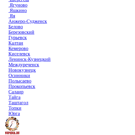
Ягуново
Яшкино
Яя
Анжеро-Судженск
Белово
Березовский
Гурьевск
Калтан
Кемерово
Киселевск
Ленинск-Кузнецкий
Междуреченск
Новокузнецк
Осинники
Полысаево
Прокопьевск
Салаир
Тайга
Таштагол
Топки
Юрга