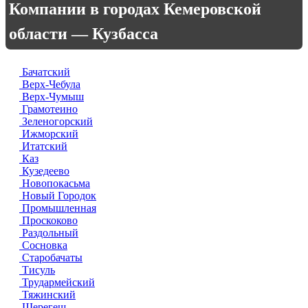
Компании в городах Кемеровской
области — Кузбасса
Бачатский
Верх-Чебула
Верх-Чумыш
Грамотеино
Зеленогорский
Ижморский
Итатский
Каз
Кузедеево
Новопокасьма
Новый Городок
Промышленная
Проскоково
Раздольный
Сосновка
Старобачаты
Тисуль
Трудармейский
Тяжинский
Шерегеш