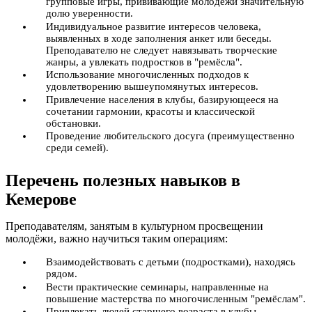
групповые игры, прививающие молодёжи значительную
долю уверенности.
Индивидуальное развитие интересов человека,
выявленных в ходе заполнения анкет или беседы.
Преподавателю не следует навязывать творческие
жанры, а увлекать подростков в "ремёсла".
Использование многочисленных подходов к
удовлетворению вышеупомянутых интересов.
Привлечение населения в клубы, базирующееся на
сочетании гармонии, красоты и классической
обстановки.
Проведение любительского досуга (преимущественно
среди семей).
Перечень полезных навыков в
Кемерове
Преподавателям, занятым в культурном просвещении
молодёжи, важно научиться таким операциям:
Взаимодействовать с детьми (подростками), находясь
рядом.
Вести практические семинары, направленные на
повышение мастерства по многочисленным "ремёслам".
Привлекать людей старшего возраста в клубы