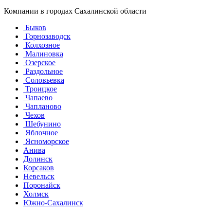
Компании в городах Сахалинской области
Быков
Горнозаводск
Колхозное
Малиновка
Озерское
Раздольное
Соловьевка
Троицкое
Чапаево
Чапланово
Чехов
Шебунино
Яблочное
Ясноморское
Анива
Долинск
Корсаков
Невельск
Поронайск
Холмск
Южно-Сахалинск