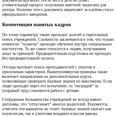
документы вручную, после чего в дело вступает
утомительный процесс получения заветной лицензии для
центра. Наличие этого документа закрепляет за клубом статус
официального заведения.
Компетенция нанятых кадров
По этому параметру также проходит долгий и тщательный
поиск учреждений. Сложности заключаются в том, что только
немногие "таланты" проходят обучение внутри специальных
институтов. То же самое относится к людям, получавшим
опыт за границей. Предварительная подготовка не проходит
без предварительной оплаты.
Отсюда вытекает поиск преподавателей с опытом и
прилежным характером. Вышеупомянутая проверка также
включает направления на дополнительные курсы,
позволяющие проверить базовые знания по максимуму. Если
люди проходят через это испытание, то "наградой" за
усердный труд становится работа с детьми.
Сотрудники большинства учреждений не всегда имеют
дипломы, что "отпугивает" многих родителей. Разумеется,
отметать эти варианты не стоит: базовых знаний хватает как
психологам, так и учителям младших классов школы.