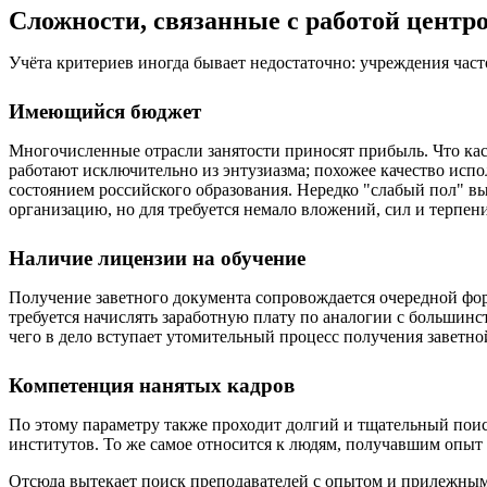
Сложности, связанные с работой центро
Учёта критериев иногда бывает недостаточно: учреждения час
Имеющийся бюджет
Многочисленные отрасли занятости приносят прибыль. Что кас
работают исключительно из энтузиазма; похожее качество и
состоянием российского образования. Нередко "слабый пол" в
организацию, но для требуется немало вложений, сил и терпен
Наличие лицензии на обучение
Получение заветного документа сопровождается очередной фо
требуется начислять заработную плату по аналогии с больши
чего в дело вступает утомительный процесс получения заветно
Компетенция нанятых кадров
По этому параметру также проходит долгий и тщательный поис
институтов. То же самое относится к людям, получавшим опыт 
Отсюда вытекает поиск преподавателей с опытом и прилежным