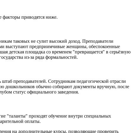
е факторы приводятся ниже.
никам таковых не сулит высокий доход. Преподаватели
ерами выступают предприимчивые женщины, обеспокоенные
шая детская площадка со временем "превращается" в серьёзную
осударства из-за ряда формальностей.
 штаб преподавателей. Сотрудникам педагогической отрасли
ению дошкольников обычно собирают документы вручную, после
клубом статус официального заведения.
гие "таланты" проходят обучение внутри специальных
варительной оплаты.
ления на дополнительные курсы, позволяющие проверить