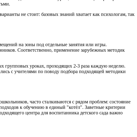
тьми.
арианты не стоит: базовых знаний хватает как психологам, так
мещений на зоны под отдельные занятия или игры.
танников. Соответственно, применение зарубежных методик
ных групповых уроках, проходящих 2-3 раза каждую неделю.
ались с учителями по поводу подбора подходящей методики
школьников, часто сталкиваются с рядом проблем: состояние
подходов к обучению в единый "котёл". Заветные критерии
одходящего центра для воспитанника детского сада важно