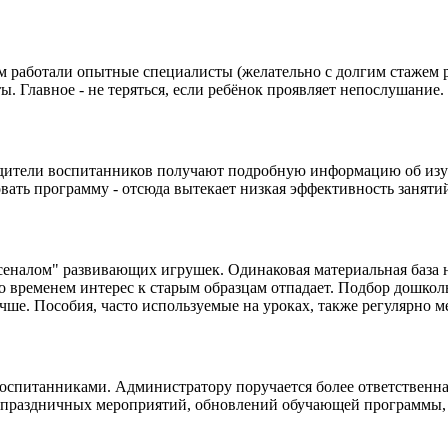
м работали опытные специалисты (желательно с долгим стажем ра
ы. Главное - не теряться, если ребёнок проявляет непослушание
дители воспитанников получают подробную информацию об изуча
вать программу - отсюда вытекает низкая эффективность заняти
сеналом" развивающих игрушек. Одинаковая материальная база н
со временем интерес к старым образцам отпадает. Подбор дошко
учше. Пособия, часто используемые на уроках, также регулярно м
оспитанниками. Администратору поручается более ответственная
е праздничных мероприятий, обновлений обучающей программы, 