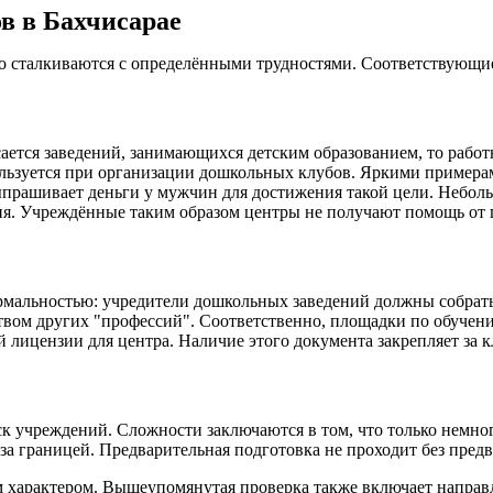
в в Бахчисарае
то сталкиваются с определёнными трудностями. Соответствующи
ается заведений, занимающихся детским образованием, то работ
спользуется при организации дошкольных клубов. Яркими прим
ыпрашивает деньги у мужчин для достижения такой цели. Неболь
ия. Учреждённые таким образом центры не получают помощь от г
рмальностью: учредители дошкольных заведений должны собрать
нством других "профессий". Соответственно, площадки по обуч
й лицензии для центра. Наличие этого документа закрепляет за 
к учреждений. Сложности заключаются в том, что только немно
за границей. Предварительная подготовка не проходит без пред
 характером. Вышеупомянутая проверка также включает направ