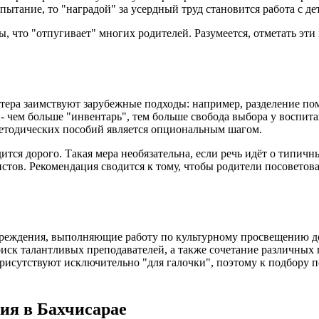
пытание, то "наградой" за усердный труд становится работа с де
что "отпугивает" многих родителей. Разумеется, отметать эти в
тера заимствуют зарубежные подходы: например, разделение по
 - чем больше "инвентарь", тем больше свобода выбора у воспи
методических пособий является опциональным шагом.
тся дорого. Такая мера необязательна, если речь идёт о типич
стов. Рекомендация сводится к тому, чтобы родители посоветов
чреждения, выполняющие работу по культурному просвещению до
иск талантливых преподавателей, а также сочетание различных 
рисутствуют исключительно "для галочки", поэтому к подбору п
ия в Бахчисарае