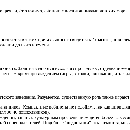
: речь идёт о взаимодействии с воспитанниками детских садов.
полняется в ярких цветах - акцент сводится к "красоте", привл
яжении долгого времени.
ивность. Занятия меняются исходя из программы, отделка помещ
ресным времяпровождением (игры, загадки, рисование, и так да
кого заведения. Разумеется, существенную роль также играют 
итанников. Компактные кабинеты не подойдут, так как циркуляц
для 30-40 дошкольников).
ждений, занятых культурным просвещением детей более 12 меся
ба преподавателей. Подобные "недостатки" исключаются, когда