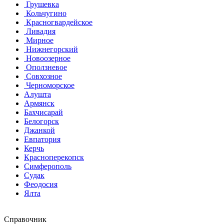
Грушевка
Кольчугино
Красногвардейское
Ливадия
Мирное
Нижнегорский
Новоозерное
Оползневое
Совхозное
Черноморское
Алушта
Армянск
Бахчисарай
Белогорск
Джанкой
Евпатория
Керчь
Красноперекопск
Симферополь
Судак
Феодосия
Ялта
Справочник