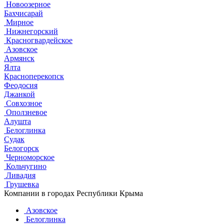
Новоозерное
Бахчисарай
Мирное
Нижнегорский
Красногвардейское
Азовское
Армянск
Ялта
Красноперекопск
Феодосия
Джанкой
Совхозное
Оползневое
Алушта
Белоглинка
Судак
Белогорск
Черноморское
Кольчугино
Ливадия
Грушевка
Компании в городах Республики Крыма
Азовское
Белоглинка