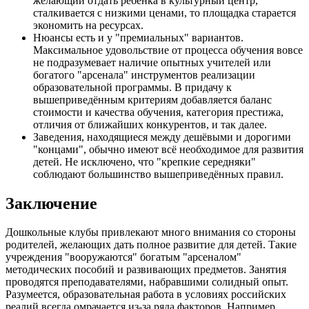
желающий отдать ребёнка в культурный центр,
сталкивается с низкими ценами, то площадка старается
экономить на ресурсах.
Нюансы есть и у "премиальных" вариантов.
Максимальное удовольствие от процесса обучения вовсе
не подразумевает наличие опытных учителей или
богатого "арсенала" инструментов реализации
образовательной программы. В придачу к
вышеприведённым критериям добавляется баланс
стоимости и качества обучения, категория престижа,
отличия от ближайших конкурентов, и так далее.
Заведения, находящиеся между дешёвыми и дорогими
"концами", обычно имеют всё необходимое для развития
детей. Не исключено, что "крепкие середняки"
соблюдают большинство вышеприведённых правил.
Заключение
Дошкольные клубы привлекают много внимания со стороны
родителей, желающих дать полное развитие для детей. Такие
учреждения "вооружаются" богатым "арсеналом"
методических пособий и развивающих предметов. Занятия
проводятся преподавателями, набравшими солидный опыт.
Разумеется, образовательная работа в условиях российских
реалий всегда омрачается из-за ряда факторов. Например,