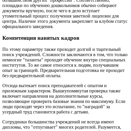
большинством других "профессий". Соответственно,
площадки по обучению дошкольников обычно собирают
документы вручную, после чего в дело вступает
утомительный процесс получения заветной лицензии для
центра. Наличие этого документа закрепляет за клубом статус
официального заведения.
Компетенция нанятых кадров
По этому параметру также проходит долгий и тщательный
поиск учреждений. Сложности заключаются в том, что только
немногие "таланты" проходят обучение внутри специальных
институтов. То же самое относится к людям, получавшим
опыт за границей. Предварительная подготовка не проходит
без предварительной оплаты.
Отсюда вытекает поиск преподавателей с опытом и
прилежным характером. Вышеупомянутая проверка также
включает направления на дополнительные курсы,
позволяющие проверить базовые знания по максимуму. Если
люди проходят через это испытание, то "наградой" за
усердный труд становится работа с детьми.
Сотрудники большинства учреждений не всегда имеют
дипломы, что "отпугивает" многих родителей. Разумеется,