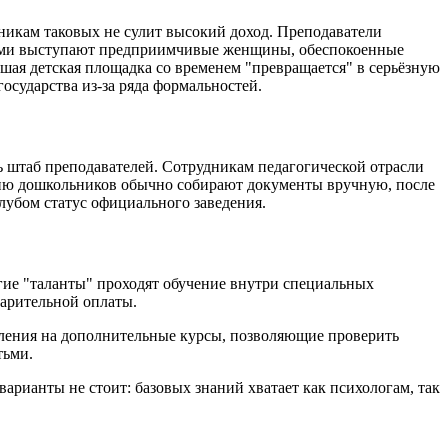
никам таковых не сулит высокий доход. Преподаватели
ерами выступают предприимчивые женщины, обеспокоенные
шая детская площадка со временем "превращается" в серьёзную
осударства из-за ряда формальностей.
 штаб преподавателей. Сотрудникам педагогической отрасли
ению дошкольников обычно собирают документы вручную, после
клубом статус официального заведения.
гие "таланты" проходят обучение внутри специальных
варительной оплаты.
ления на дополнительные курсы, позволяющие проверить
тьми.
арианты не стоит: базовых знаний хватает как психологам, так