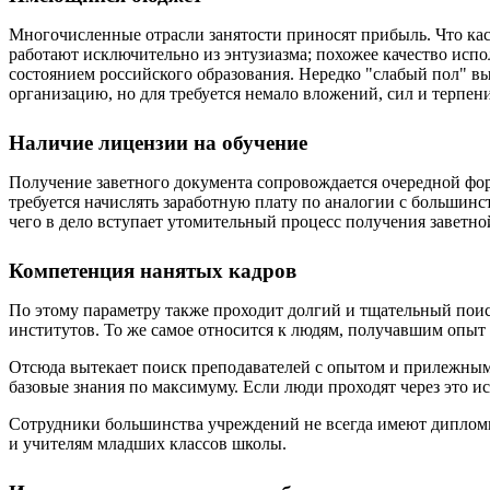
Многочисленные отрасли занятости приносят прибыль. Что кас
работают исключительно из энтузиазма; похожее качество и
состоянием российского образования. Нередко "слабый пол" в
организацию, но для требуется немало вложений, сил и терпен
Наличие лицензии на обучение
Получение заветного документа сопровождается очередной фо
требуется начислять заработную плату по аналогии с больши
чего в дело вступает утомительный процесс получения заветно
Компетенция нанятых кадров
По этому параметру также проходит долгий и тщательный поис
институтов. То же самое относится к людям, получавшим опыт 
Отсюда вытекает поиск преподавателей с опытом и прилежным
базовые знания по максимуму. Если люди проходят через это ис
Сотрудники большинства учреждений не всегда имеют дипломы, 
и учителям младших классов школы.