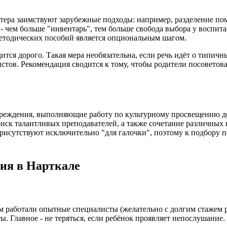
тера заимствуют зарубежные подходы: например, разделение по
 - чем больше "инвентарь", тем больше свобода выбора у воспи
методических пособий является опциональным шагом.
тся дорого. Такая мера необязательна, если речь идёт о типич
стов. Рекомендация сводится к тому, чтобы родители посоветов
чреждения, выполняющие работу по культурному просвещению до
иск талантливых преподавателей, а также сочетание различных 
рисутствуют исключительно "для галочки", поэтому к подбору п
ия в Нарткале
м работали опытные специалисты (желательно с долгим стажем ра
ы. Главное - не теряться, если ребёнок проявляет непослушание