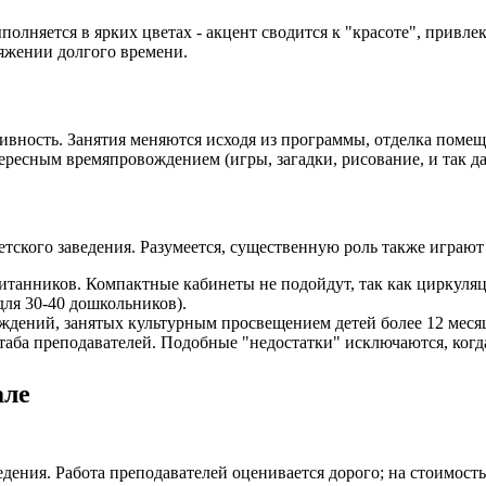
полняется в ярких цветах - акцент сводится к "красоте", привл
яжении долгого времени.
ивность. Занятия меняются исходя из программы, отделка помещ
ресным времяпровождением (игры, загадки, рисование, и так да
кого заведения. Разумеется, существенную роль также играют 
итанников. Компактные кабинеты не подойдут, так как циркуляц
для 30-40 дошкольников).
ждений, занятых культурным просвещением детей более 12 меся
ба преподавателей. Подобные "недостатки" исключаются, когда
але
едения. Работа преподавателей оценивается дорого; на стоимос