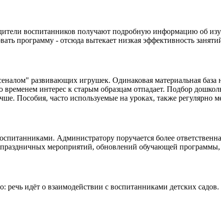
дители воспитанников получают подробную информацию об изуча
вать программу - отсюда вытекает низкая эффективность заняти
сеналом" развивающих игрушек. Одинаковая материальная база н
со временем интерес к старым образцам отпадает. Подбор дошко
учше. Пособия, часто используемые на уроках, также регулярно м
оспитанниками. Администратору поручается более ответственная
е праздничных мероприятий, обновлений обучающей программы, 
: речь идёт о взаимодействии с воспитанниками детских садов.