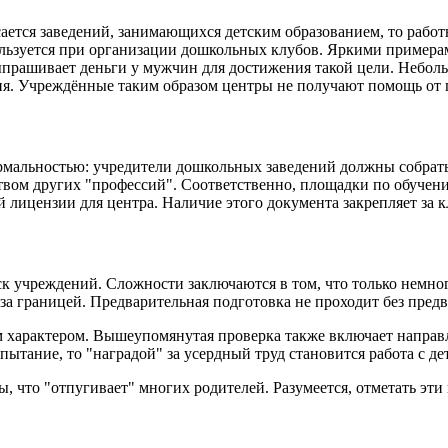
ается заведений, занимающихся детским образованием, то работ
спользуется при организации дошкольных клубов. Яркими прим
ыпрашивает деньги у мужчин для достижения такой цели. Неболь
ия. Учреждённые таким образом центры не получают помощь от г
рмальностью: учредители дошкольных заведений должны собрать
нством других "профессий". Соответственно, площадки по обуч
й лицензии для центра. Наличие этого документа закрепляет за 
к учреждений. Сложности заключаются в том, что только немно
за границей. Предварительная подготовка не проходит без пред
 характером. Вышеупомянутая проверка также включает направ
пытание, то "наградой" за усердный труд становится работа с де
что "отпугивает" многих родителей. Разумеется, отметать эти в