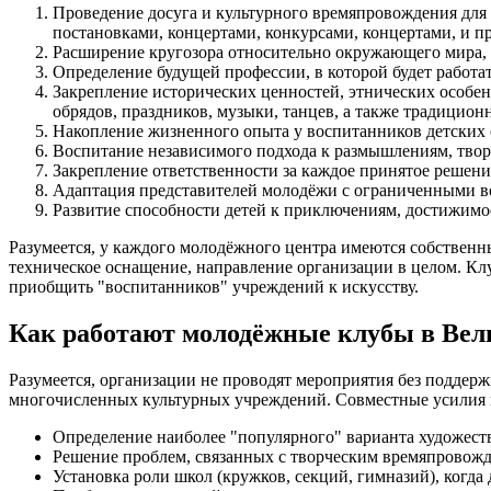
Проведение досуга и культурного времяпровождения для
постановками, концертами, конкурсами, концертами, и 
Расширение кругозора относительно окружающего мира, 
Определение будущей профессии, в которой будет работа
Закрепление исторических ценностей, этнических особе
обрядов, праздников, музыки, танцев, а также традицион
Накопление жизненного опыта у воспитанников детских 
Воспитание независимого подхода к размышлениям, тво
Закрепление ответственности за каждое принятое решение
Адаптация представителей молодёжи с ограниченными в
Развитие способности детей к приключениям, достижимо
Разумеется, у каждого молодёжного центра имеются собственн
техническое оснащение, направление организации в целом. Клу
приобщить "воспитанников" учреждений к искусству.
Как работают молодёжные клубы в Вел
Разумеется, организации не проводят мероприятия без подде
многочисленных культурных учреждений. Совместные усилия 
Определение наиболее "популярного" варианта художест
Решение проблем, связанных с творческим времяпровожде
Установка роли школ (кружков, секций, гимназий), когда