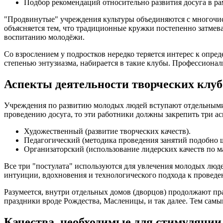
Подбор рекомендаций относительно развития досуга в ра
"Продвинутые" учреждения культуры объединяются с многочисл
объясняется тем, что традиционные кружки постепенно затме
воспитанию молодёжи.
Со взрослением у подростков нередко теряется интерес к опр
степенью энтузиазма, набирается в такие клубы. Профессиона
Аспекты деятельности творческих клуб
Учреждения по развитию молодых людей вступают отдельными 
проведению досуга, то эти работники должны закрепить три ас
Художественный (развитие творческих качеств).
Педагогический (методика проведения занятий подобно 
Организаторский (использование лидерских качеств по м
Все три "постулата" используются для увлечения молодых люд
интуиции, вдохновения и технологического подхода к проведе
Разумеется, внутри отдельных домов (дворцов) продолжают п
праздники вроде Рождества, Масленицы, и так далее. Тем самы
Качества, необходимые для стимуляции