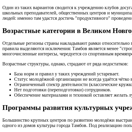
Один из таких вариантов сводится к учреждению клубов досуга
школьных преподавателей, общественных центров и муниципал
людей: именно там удастся достичь "продуктивного" проведен
Возрастные категории в Великом Новго
Отдельные регионы страны накладывают рамки относительно по
правила выделяются исключения: Тамбов является менее "стро
многочисленные интересы, чередуется со спортивным времяпро
Возрастные структуры, однако, страдают от ряда недостатков:
База норм и правил у таких учреждений устаревает.
Статус молодёжной организации не всегда удаётся чётко 
Ограниченный спектр деятельности (классические кружк
Нет подготовки (переподготовки) сотрудников.
Обеспечение материалами и техникой оставляет желать л
Программы развития культурных учреж
Большинство крупных центров по развитию молодёжи выстраив
одного из домов культуры города Тамбов. Под реализацию поп