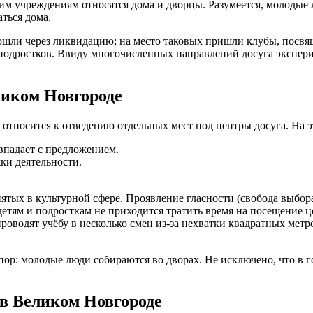
ким учреждениям относятся дома и дворцы. Разумеется, молодые
ться дома.
рошли через ликвидацию; на место таковых пришли клубы, пос
 подростков. Ввиду многочисленных направлений досуга экспер
ликом Новгороде
 относится к отведению отдельных мест под центры досуга. На э
впадает с предложением.
ки деятельности.
ятых в культурной сфере. Проявление гласности (свобода выбор
етям и подросткам не приходится тратить время на посещение ц
роводят учёбу в несколько смен из-за нехватки квадратных метр
пор: молодые люди собираются во дворах. Не исключено, что в 
в Великом Новгороде