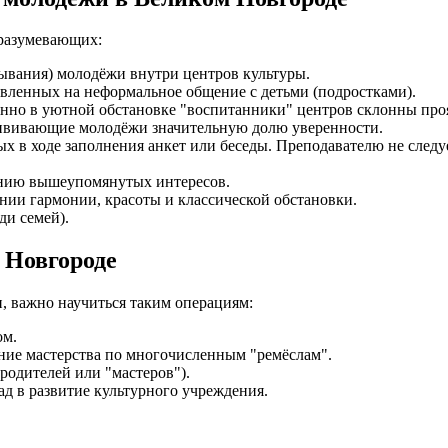
дразумевающих:
ывания) молодёжи внутри центров культуры.
вленных на неформальное общение с детьми (подростками).
нно в уютной обстановке "воспитанники" центров склонны проя
ививающие молодёжи значительную долю уверенности.
х в ходе заполнения анкет или беседы. Преподавателю не следуе
ению вышеупомянутых интересов.
нии гармонии, красоты и классической обстановки.
ди семей).
 Новгороде
, важно научиться таким операциям:
ом.
ние мастерства по многочисленным "ремёслам".
родителей или "мастеров").
д в развитие культурного учреждения.