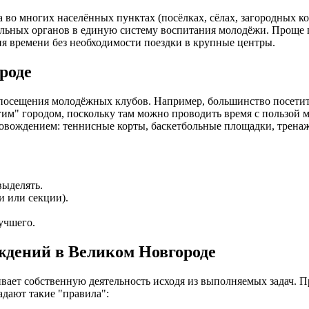
 во многих населённых пунктах (посёлках, сёлах, загородных к
ьных органов в единую систему воспитания молодёжи. Проще го
ия времени без необходимости поездки в крупные центры.
роде
сещения молодёжных клубов. Например, большинство посетителе
гим" городом, поскольку там можно проводить время с пользой 
вождением: теннисные корты, баскетбольные площадки, тренажё
выделять.
и или секции).
учшего.
дений в Великом Новгороде
ает собственную деятельность исходя из выполняемых задач. 
адают такие "правила":