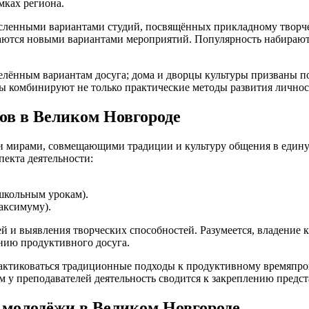
мках региона.
енными вариантами студий, посвящённых прикладному творчеств
ваются новыми вариантами мероприятий. Популярность набирают
еделённым вариантам досуга; дома и дворцы культуры призваны
лы комбинируют не только практические методы развития личнос
ов в Великом Новгороде
мирами, совмещающими традиции и культуру общения в единую 
пекта деятельности:
школьным урокам).
аксимуму).
ей и выявления творческих способностей. Разумеется, владение
нию продуктивного досуга.
рактиковаться традиционные подходы к продуктивному времяпр
м у преподавателей деятельность сводится к закреплению предст
 молодёжи в Великом Новгороде