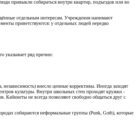
 люди привыкли собираться внутри квартир, подъездов или во
вящённые отдельным интересам. Учреждения нанимают
именты приветствуются: у отдельных людей нередко
то указывает ряд причин:
а, независимость) внесло ценные коррективы. Иногда заходят
ентров культуры. Внутри школьных стен проходят кружки -
ов. Кабинеты не всегда позволяют свободно общаться друг с
городах собираются неформальные группы (Punk, Goth), которые