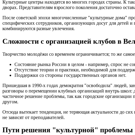
Культурные центры находятся во многих городах страны. К та
дворах. Представителям взрослого поколения достаточно остава
После советской эпохи многочисленные "культурные дома" п
специфических сотрудников, организующих досуг для детей и
комбинируются разные увлечения.
Сложности с организацией клубов в Ве
Творчество молодёжи со временем ограничивается; то же самое
Состояние рынка России в целом - например, спрос не со
Отсутствие теории и практики, необходимой для поддерж
Поддержки со стороны государственных органов нет.
Пришедшая в 1990-х годах демократия "освободила" людей, зан
разговоры о перемещении клубных организаций внутрь школ: д
частичное решение проблемы, так как городские организации п
другом.
Отсюда вытекает тенденция, не теряющая актуальности до сих 
не зависят от преподавателей.
Пути решения "культурной" проблемы 