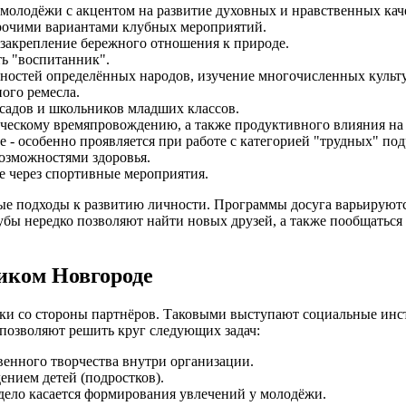
 молодёжи с акцентом на развитие духовных и нравственных кач
прочими вариантами клубных мероприятий.
закрепление бережного отношения к природе.
ть "воспитанник".
нностей определённых народов, изучение многочисленных культ
ного ремесла.
садов и школьников младших классов.
рческому времяпровождению, а также продуктивного влияния н
 - особенно проявляется при работе с категорией "трудных" под
озможностями здоровья.
е через спортивные мероприятия.
ые подходы к развитию личности. Программы досуга варьируются
бы нередко позволяют найти новых друзей, а также пообщаться с
иком Новгороде
ржки со стороны партнёров. Таковыми выступают социальные и
позволяют решить круг следующих задач:
венного творчества внутри организации.
нием детей (подростков).
 дело касается формирования увлечений у молодёжи.