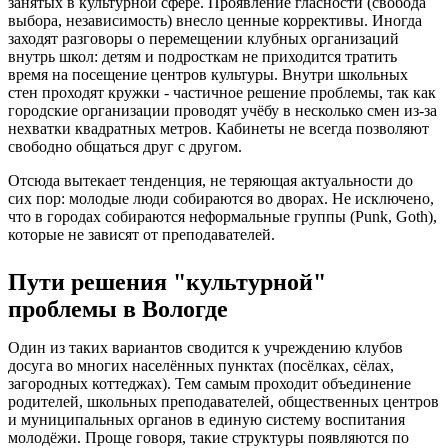
занятых в культурной сфере. Проявление гласности (свобода
выбора, независимость) внесло ценные коррективы. Иногда
заходят разговоры о перемещении клубных организаций
внутрь школ: детям и подросткам не приходится тратить
время на посещение центров культуры. Внутри школьных
стен проходят кружки - частичное решение проблемы, так как
городские организации проводят учёбу в несколько смен из-за
нехватки квадратных метров. Кабинеты не всегда позволяют
свободно общаться друг с другом.
Отсюда вытекает тенденция, не теряющая актуальности до
сих пор: молодые люди собираются во дворах. Не исключено,
что в городах собираются неформальные группы (Punk, Goth),
которые не зависят от преподавателей.
Пути решения "культурной"
проблемы в Вологде
Один из таких вариантов сводится к учреждению клубов
досуга во многих населённых пунктах (посёлках, сёлах,
загородных коттеджах). Тем самым проходит объединение
родителей, школьных преподавателей, общественных центров
и муниципальных органов в единую систему воспитания
молодёжи. Проще говоря, такие структуры появляются по