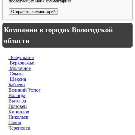
последующих моих комментариев.
Компании в городах Вологодской
области
Бабушкина
Верховажье
Молочное
Сямжа
Шексна
Бабаево
Великий Устюг
Вологда
Вытегра
Грязовец
Кириллов
Никольск
Сокол
Череповец