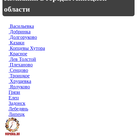
области
Васильевка
Добринка
Долгоруково
Казаки
Копцевы Хутора
Красное
Лев Толстой
Плеханово
Сенцово
Троицкое
Хрущевка
Ярлуково
Грязи
Елец
Задонск
Лебедянь
Липецк