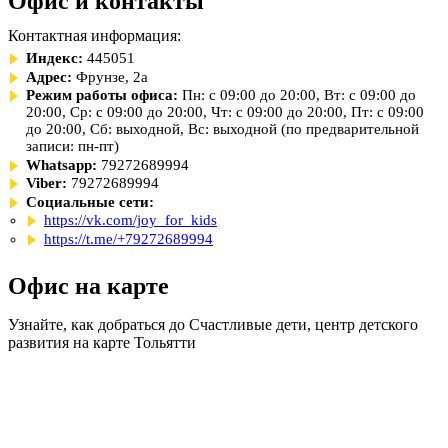
Офис и контакты
Контактная информация:
Индекс:
445051
Адрес:
Фрунзе, 2а
Режим работы офиса:
Пн: с 09:00 до 20:00, Вт: с 09:00 до
20:00, Ср: с 09:00 до 20:00, Чт: с 09:00 до 20:00, Пт: с 09:00
до 20:00, Сб: выходной, Вс: выходной (по предварительной
записи: пн-пт)
Whatsapp:
79272689994
Viber:
79272689994
Социальные сети:
https://vk.com/joy_for_kids
https://t.me/+79272689994
Офис на карте
Узнайте, как добраться до Счастливые дети, центр детского
развития на карте Тольятти