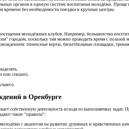
ьных органов в единую систему воспитания молодёжи. Проще го
ия времени без необходимости поездки в крупные центры.
сещения молодёжных клубов. Например, большинство посетителе
гим" городом, поскольку там можно проводить время с пользой 
вождением: теннисные корты, баскетбольные площадки, тренажё
выделять.
и или секции).
учшего.
ждений в Оренбурге
ает собственную деятельность исходя из выполняемых задач. 
адают такие "правила":
 молодёжи с акцентом на развитие духовных и нравственных кач