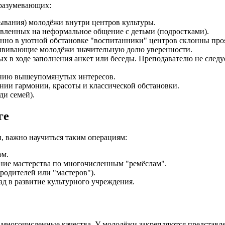
дразумевающих:
ывания) молодёжи внутри центров культуры.
вленных на неформальное общение с детьми (подростками).
нно в уютной обстановке "воспитанники" центров склонны проя
ививающие молодёжи значительную долю уверенности.
х в ходе заполнения анкет или беседы. Преподавателю не следуе
ению вышеупомянутых интересов.
нии гармонии, красоты и классической обстановки.
ди семей).
ге
, важно научиться таким операциям:
ом.
ние мастерства по многочисленным "ремёслам".
родителей или "мастеров").
д в развитие культурного учреждения.
многочисленные качества. У молодёжи закрепляются представлен