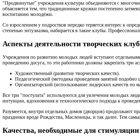
"Продвинутые" учреждения культуры объединяются с многочисл
объясняется тем, что традиционные кружки постепенно затме
воспитанию молодёжи.
Со взрослением у подростков нередко теряется интерес к опр
степенью энтузиазма, набирается в такие клубы. Профессиона
Аспекты деятельности творческих клуб
Учреждения по развитию молодых людей вступают отдельными 
проведению досуга, то эти работники должны закрепить три ас
Художественный (развитие творческих качеств).
Педагогический (методика проведения занятий подобно 
Организаторский (использование лидерских качеств по м
Все три "постулата" используются для увлечения молодых люд
интуиции, вдохновения и технологического подхода к проведе
Разумеется, внутри отдельных домов (дворцов) продолжают п
праздники вроде Рождества, Масленицы, и так далее. Тем самы
Качества, необходимые для стимуляции