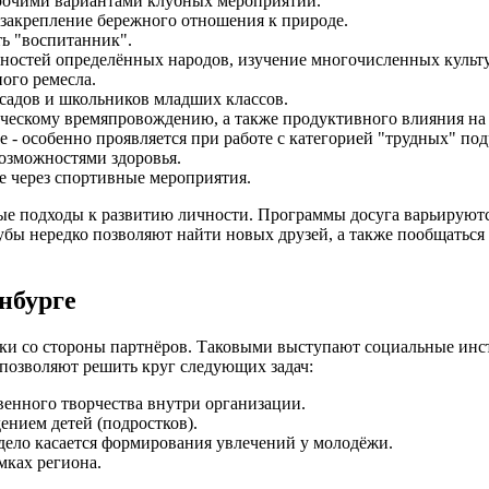
прочими вариантами клубных мероприятий.
закрепление бережного отношения к природе.
ть "воспитанник".
нностей определённых народов, изучение многочисленных культ
ного ремесла.
садов и школьников младших классов.
рческому времяпровождению, а также продуктивного влияния н
 - особенно проявляется при работе с категорией "трудных" под
озможностями здоровья.
е через спортивные мероприятия.
ые подходы к развитию личности. Программы досуга варьируются
бы нередко позволяют найти новых друзей, а также пообщаться с
нбурге
ржки со стороны партнёров. Таковыми выступают социальные и
позволяют решить круг следующих задач:
венного творчества внутри организации.
нием детей (подростков).
 дело касается формирования увлечений у молодёжи.
мках региона.