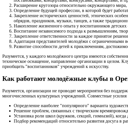
постановками, концертами, конкурсами, концертами, и 
Расширение кругозора относительно окружающего мира, 
Определение будущей профессии, в которой будет работа
Закрепление исторических ценностей, этнических особе
обрядов, праздников, музыки, танцев, а также традицион
Накопление жизненного опыта у воспитанников детских 
Воспитание независимого подхода к размышлениям, тво
Закрепление ответственности за каждое принятое решение
Адаптация представителей молодёжи с ограниченными в
Развитие способности детей к приключениям, достижимо
Разумеется, у каждого молодёжного центра имеются собственн
техническое оснащение, направление организации в целом. Клу
приобщить "воспитанников" учреждений к искусству.
Как работают молодёжные клубы в Оре
Разумеется, организации не проводят мероприятия без подде
многочисленных культурных учреждений. Совместные усилия 
Определение наиболее "популярного" варианта художест
Решение проблем, связанных с творческим времяпровожде
Установка роли школ (кружков, секций, гимназий), когда
Подбор рекомендаций относительно развития досуга в ра