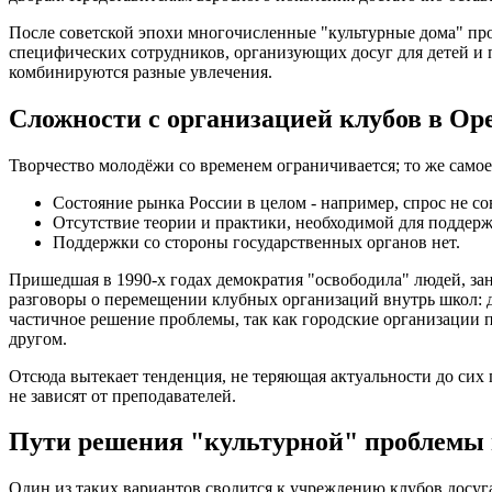
После советской эпохи многочисленные "культурные дома" п
специфических сотрудников, организующих досуг для детей и
комбинируются разные увлечения.
Сложности с организацией клубов в Ор
Творчество молодёжи со временем ограничивается; то же самое
Состояние рынка России в целом - например, спрос не со
Отсутствие теории и практики, необходимой для поддерж
Поддержки со стороны государственных органов нет.
Пришедшая в 1990-х годах демократия "освободила" людей, зан
разговоры о перемещении клубных организаций внутрь школ: д
частичное решение проблемы, так как городские организации п
другом.
Отсюда вытекает тенденция, не теряющая актуальности до сих 
не зависят от преподавателей.
Пути решения "культурной" проблемы 
Один из таких вариантов сводится к учреждению клубов досуга