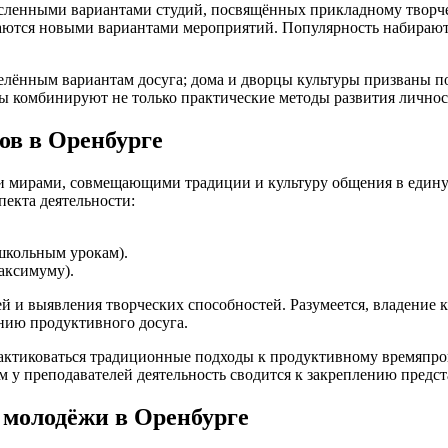
енными вариантами студий, посвящённых прикладному творчеств
ваются новыми вариантами мероприятий. Популярность набирают
еделённым вариантам досуга; дома и дворцы культуры призваны
лы комбинируют не только практические методы развития личнос
ов в Оренбурге
мирами, совмещающими традиции и культуру общения в единую 
пекта деятельности:
школьным урокам).
аксимуму).
ей и выявления творческих способностей. Разумеется, владение
нию продуктивного досуга.
рактиковаться традиционные подходы к продуктивному времяпр
м у преподавателей деятельность сводится к закреплению предст
 молодёжи в Оренбурге