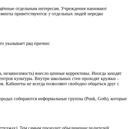
вящённые отдельным интересам. Учреждения нанимают
именты приветствуются: у отдельных людей нередко
то указывает ряд причин:
а, независимость) внесло ценные коррективы. Иногда заходят
ентров культуры. Внутри школьных стен проходят кружки -
ов. Кабинеты не всегда позволяют свободно общаться друг с
городах собираются неформальные группы (Punk, Goth), которые
оттеджах). Тем самым проходит объединение родителей,