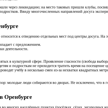
рошли через ликвидацию; на место таковых пришли клубы, пос
 подростков. Ввиду многочисленных направлений досуга экспер
енбурге
 относится к отведению отдельных мест под центры досуга. На э
впадает с предложением.
ки деятельности.
ятых в культурной сфере. Проявление гласности (свобода выбор
етям и подросткам не приходится тратить время на посещение ц
роводят учёбу в несколько смен из-за нехватки квадратных метр
пор: молодые люди собираются во дворах. Не исключено, что в 
в Оренбурге
 во многих населённых пунктах (посёлках, сёлах, загородных к