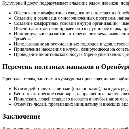
Культурный досуг подразумевает владение рядом навыков, по
Обеспечение комфортного ежедневного посещения (преб
Создание и реализация многочисленных программ, напра
Создание комфортных условий внутри организаций - име
Обычно для этой цели применяются групповые игры, пр
Индивидуальное развитие интересов человека, выявленны
"ремёсла".
Использование многочисленных подходов к удовлетвор
Привлечение населения в клубы, базирующееся на сочета
Проведение любительского досуга (преимущественно сре
Перечень полезных навыков в Оренбур
Преподавателям, занятым в культурном просвещении молодёжи
Взаимодействовать с детьми (подростками), находясь ряд
Вести практические семинары, направленные на повыше
Привлекать людей старшего возраста в клубы (например, 
Отмечать людей, проявивших инициативу и внёсших вкла
Заключение
Дома и дворцы культуры призваны развивать у молодых людей 