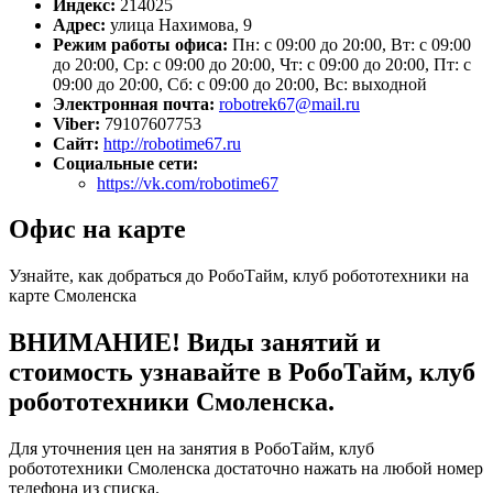
Индекс:
214025
Адрес:
улица Нахимова, 9
Режим работы офиса:
Пн: с 09:00 до 20:00, Вт: с 09:00
до 20:00, Ср: с 09:00 до 20:00, Чт: с 09:00 до 20:00, Пт: с
09:00 до 20:00, Сб: с 09:00 до 20:00, Вс: выходной
Электронная почта:
robotrek67@mail.ru
Viber:
79107607753
Сайт:
http://robotime67.ru
Социальные сети:
https://vk.com/robotime67
Офис на карте
Узнайте, как добраться до РобоТайм, клуб робототехники на
карте Смоленска
ВНИМАНИЕ! Виды занятий и
стоимость узнавайте в РобоТайм, клуб
робототехники Смоленска.
Для уточнения цен на занятия в РобоТайм, клуб
робототехники Смоленска достаточно нажать на любой номер
телефона из списка.