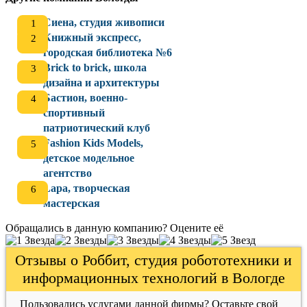
Сиена, студия живописи
Книжный экспресс,
городская библиотека №6
Brick to brick, школа
дизайна и архитектуры
Бастион, военно-
спортивный
патриотический клуб
Fashion Kids Models,
детское модельное
агентство
Lapa, творческая
мастерская
Обращались в данную компанию? Оцените её
Отзывы о Роббит, студия робототехники и
информационных технологий в Вологде
Пользовались услугами данной фирмы? Оставьте свой