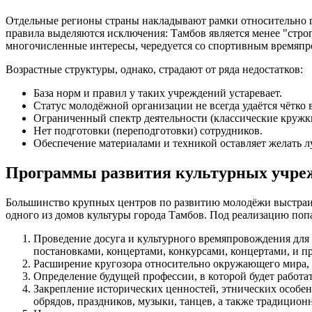
Отдельные регионы страны накладывают рамки относительно по
правила выделяются исключения: Тамбов является менее "стро
многочисленные интересы, чередуется со спортивным времяпро
Возрастные структуры, однако, страдают от ряда недостатков:
База норм и правил у таких учреждений устаревает.
Статус молодёжной организации не всегда удаётся чётко 
Ограниченный спектр деятельности (классические кружк
Нет подготовки (переподготовки) сотрудников.
Обеспечение материалами и техникой оставляет желать л
Программы развития культурных учре
Большинство крупных центров по развитию молодёжи выстраив
одного из домов культуры города Тамбов. Под реализацию поп
Проведение досуга и культурного времяпровождения для
постановками, концертами, конкурсами, концертами, и 
Расширение кругозора относительно окружающего мира, 
Определение будущей профессии, в которой будет работа
Закрепление исторических ценностей, этнических особе
обрядов, праздников, музыки, танцев, а также традицион