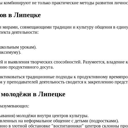
лы комбинируют не только практические методы развития личнос
ов в Липецке
мирами, совмещающими традиции и культуру общения в единую 
пекта деятельности:
школьным урокам).
аксимуму).
ей и выявления творческих способностей. Разумеется, владение
нию продуктивного досуга.
рактиковаться традиционные подходы к продуктивному времяпр
м у преподавателей деятельность сводится к закреплению предст
 молодёжи в Липецке
дразумевающих:
ывания) молодёжи внутри центров культуры.
вленных на неформальное общение с детьми (подростками).
нно в уютной обстановке "воспитанники" центров склонны проя