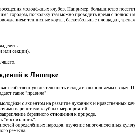
сещения молодёжных клубов. Например, большинство посетителе
гим" городом, поскольку там можно проводить время с пользой 
вождением: теннисные корты, баскетбольные площадки, тренажё
выделять.
и или секции).
учшего.
ждений в Липецке
ает собственную деятельность исходя из выполняемых задач. 
адают такие "правила":
 молодёжи с акцентом на развитие духовных и нравственных кач
прочими вариантами клубных мероприятий.
закрепление бережного отношения к природе.
ть "воспитанник".
нностей определённых народов, изучение многочисленных культ
ного ремесла.