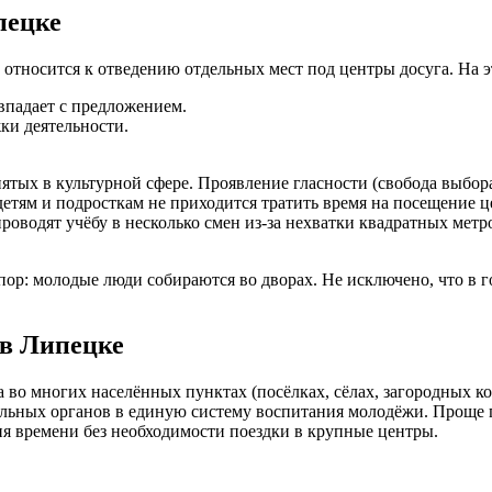
пецке
 относится к отведению отдельных мест под центры досуга. На э
впадает с предложением.
ки деятельности.
ятых в культурной сфере. Проявление гласности (свобода выбор
етям и подросткам не приходится тратить время на посещение ц
роводят учёбу в несколько смен из-за нехватки квадратных метр
пор: молодые люди собираются во дворах. Не исключено, что в 
в Липецке
 во многих населённых пунктах (посёлках, сёлах, загородных к
ьных органов в единую систему воспитания молодёжи. Проще го
ия времени без необходимости поездки в крупные центры.