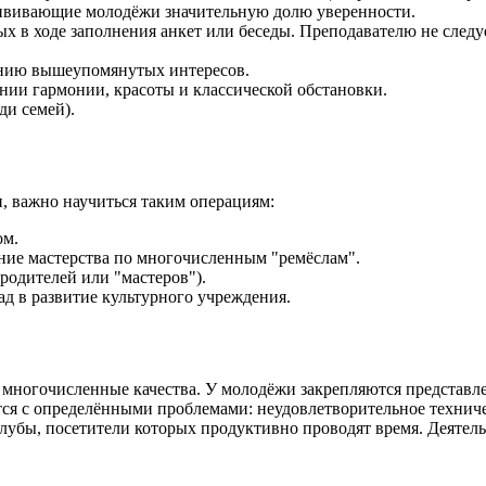
ививающие молодёжи значительную долю уверенности.
х в ходе заполнения анкет или беседы. Преподавателю не следуе
ению вышеупомянутых интересов.
нии гармонии, красоты и классической обстановки.
ди семей).
, важно научиться таким операциям:
ом.
ние мастерства по многочисленным "ремёслам".
родителей или "мастеров").
д в развитие культурного учреждения.
многочисленные качества. У молодёжи закрепляются представлен
вается с определёнными проблемами: неудовлетворительное техн
 клубы, посетители которых продуктивно проводят время. Деяте