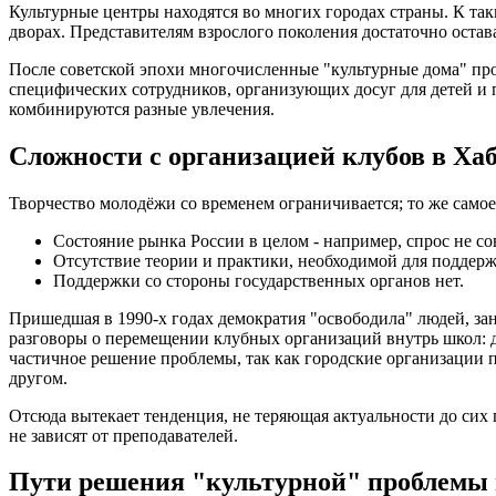
Культурные центры находятся во многих городах страны. К та
дворах. Представителям взрослого поколения достаточно остава
После советской эпохи многочисленные "культурные дома" п
специфических сотрудников, организующих досуг для детей и
комбинируются разные увлечения.
Сложности с организацией клубов в Ха
Творчество молодёжи со временем ограничивается; то же самое
Состояние рынка России в целом - например, спрос не со
Отсутствие теории и практики, необходимой для поддерж
Поддержки со стороны государственных органов нет.
Пришедшая в 1990-х годах демократия "освободила" людей, зан
разговоры о перемещении клубных организаций внутрь школ: д
частичное решение проблемы, так как городские организации п
другом.
Отсюда вытекает тенденция, не теряющая актуальности до сих 
не зависят от преподавателей.
Пути решения "культурной" проблемы 