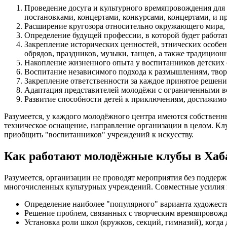
Проведение досуга и культурного времяпровождения для
постановками, концертами, конкурсами, концертами, и 
Расширение кругозора относительно окружающего мира, 
Определение будущей профессии, в которой будет работа
Закрепление исторических ценностей, этнических особе
обрядов, праздников, музыки, танцев, а также традицион
Накопление жизненного опыта у воспитанников детских 
Воспитание независимого подхода к размышлениям, тво
Закрепление ответственности за каждое принятое решение
Адаптация представителей молодёжи с ограниченными в
Развитие способности детей к приключениям, достижимо
Разумеется, у каждого молодёжного центра имеются собственн
техническое оснащение, направление организации в целом. Клу
приобщить "воспитанников" учреждений к искусству.
Как работают молодёжные клубы в Хаб
Разумеется, организации не проводят мероприятия без подде
многочисленных культурных учреждений. Совместные усилия 
Определение наиболее "популярного" варианта художест
Решение проблем, связанных с творческим времяпровожде
Установка роли школ (кружков, секций, гимназий), когда