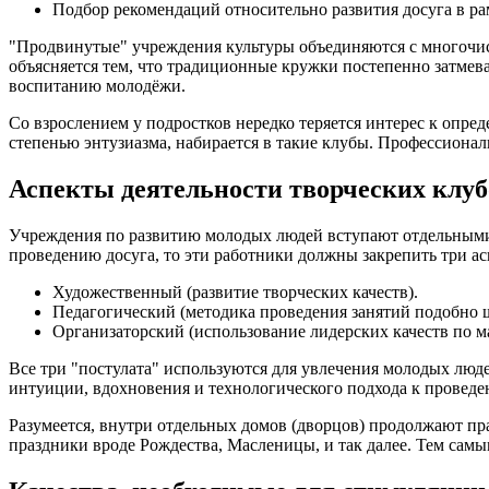
Подбор рекомендаций относительно развития досуга в ра
"Продвинутые" учреждения культуры объединяются с многочисл
объясняется тем, что традиционные кружки постепенно затме
воспитанию молодёжи.
Со взрослением у подростков нередко теряется интерес к опр
степенью энтузиазма, набирается в такие клубы. Профессиона
Аспекты деятельности творческих клуб
Учреждения по развитию молодых людей вступают отдельными 
проведению досуга, то эти работники должны закрепить три ас
Художественный (развитие творческих качеств).
Педагогический (методика проведения занятий подобно 
Организаторский (использование лидерских качеств по м
Все три "постулата" используются для увлечения молодых люд
интуиции, вдохновения и технологического подхода к проведе
Разумеется, внутри отдельных домов (дворцов) продолжают п
праздники вроде Рождества, Масленицы, и так далее. Тем самы