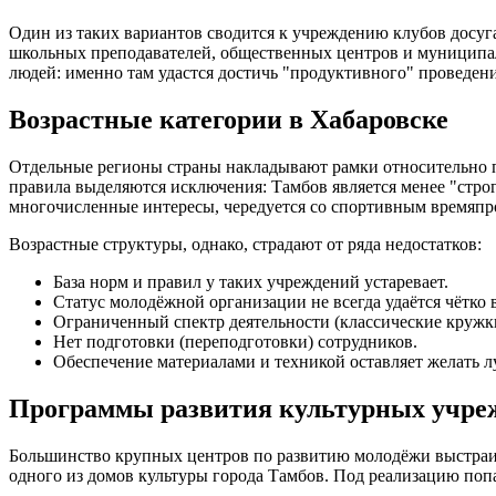
Один из таких вариантов сводится к учреждению клубов досуга
школьных преподавателей, общественных центров и муниципал
людей: именно там удастся достичь "продуктивного" проведен
Возрастные категории в Хабаровске
Отдельные регионы страны накладывают рамки относительно по
правила выделяются исключения: Тамбов является менее "стро
многочисленные интересы, чередуется со спортивным времяпро
Возрастные структуры, однако, страдают от ряда недостатков:
База норм и правил у таких учреждений устаревает.
Статус молодёжной организации не всегда удаётся чётко 
Ограниченный спектр деятельности (классические кружк
Нет подготовки (переподготовки) сотрудников.
Обеспечение материалами и техникой оставляет желать л
Программы развития культурных учреж
Большинство крупных центров по развитию молодёжи выстраив
одного из домов культуры города Тамбов. Под реализацию поп