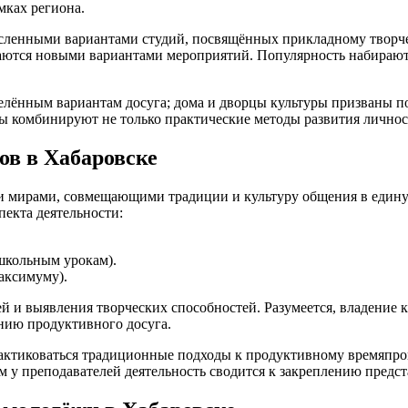
мках региона.
енными вариантами студий, посвящённых прикладному творчеств
ваются новыми вариантами мероприятий. Популярность набирают
еделённым вариантам досуга; дома и дворцы культуры призваны
лы комбинируют не только практические методы развития личнос
ов в Хабаровске
мирами, совмещающими традиции и культуру общения в единую 
пекта деятельности:
школьным урокам).
аксимуму).
ей и выявления творческих способностей. Разумеется, владение
нию продуктивного досуга.
рактиковаться традиционные подходы к продуктивному времяпр
м у преподавателей деятельность сводится к закреплению предст