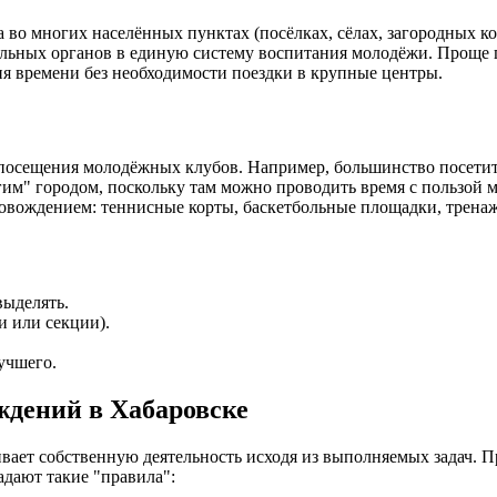
 во многих населённых пунктах (посёлках, сёлах, загородных к
ьных органов в единую систему воспитания молодёжи. Проще го
ия времени без необходимости поездки в крупные центры.
сещения молодёжных клубов. Например, большинство посетителе
гим" городом, поскольку там можно проводить время с пользой 
вождением: теннисные корты, баскетбольные площадки, тренажё
выделять.
и или секции).
учшего.
дений в Хабаровске
ает собственную деятельность исходя из выполняемых задач. 
адают такие "правила":