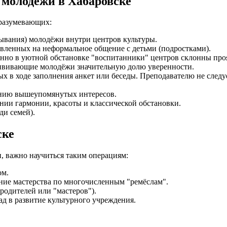
 молодёжи в Хабаровске
дразумевающих:
ывания) молодёжи внутри центров культуры.
вленных на неформальное общение с детьми (подростками).
нно в уютной обстановке "воспитанники" центров склонны проя
ививающие молодёжи значительную долю уверенности.
х в ходе заполнения анкет или беседы. Преподавателю не следуе
ению вышеупомянутых интересов.
нии гармонии, красоты и классической обстановки.
ди семей).
ске
, важно научиться таким операциям:
ом.
ние мастерства по многочисленным "ремёслам".
родителей или "мастеров").
д в развитие культурного учреждения.