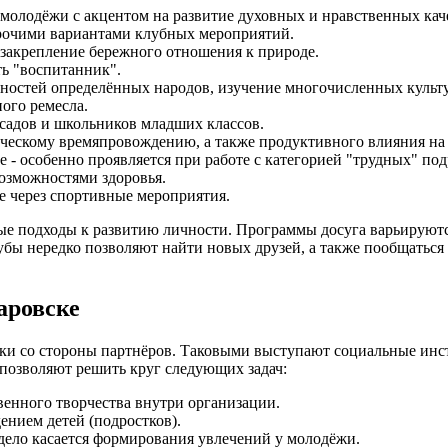
 молодёжи с акцентом на развитие духовных и нравственных кач
прочими вариантами клубных мероприятий.
закрепление бережного отношения к природе.
ть "воспитанник".
нностей определённых народов, изучение многочисленных культ
ного ремесла.
садов и школьников младших классов.
рческому времяпровождению, а также продуктивного влияния н
 - особенно проявляется при работе с категорией "трудных" под
озможностями здоровья.
е через спортивные мероприятия.
ые подходы к развитию личности. Программы досуга варьируются
бы нередко позволяют найти новых друзей, а также пообщаться с
аровске
ржки со стороны партнёров. Таковыми выступают социальные и
позволяют решить круг следующих задач:
венного творчества внутри организации.
нием детей (подростков).
 дело касается формирования увлечений у молодёжи.