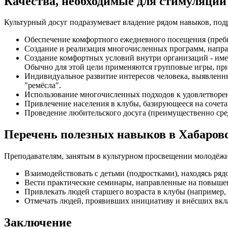
Качества, необходимые для стимуляции
Культурный досуг подразумевает владение рядом навыков, по
Обеспечение комфортного ежедневного посещения (преб
Создание и реализация многочисленных программ, напра
Создание комфортных условий внутри организаций - име
Обычно для этой цели применяются групповые игры, пр
Индивидуальное развитие интересов человека, выявленны
"ремёсла".
Использование многочисленных подходов к удовлетвор
Привлечение населения в клубы, базирующееся на сочета
Проведение любительского досуга (преимущественно сре
Перечень полезных навыков в Хабаров
Преподавателям, занятым в культурном просвещении молодёжи
Взаимодействовать с детьми (подростками), находясь ряд
Вести практические семинары, направленные на повыше
Привлекать людей старшего возраста в клубы (например, 
Отмечать людей, проявивших инициативу и внёсших вкла
Заключение