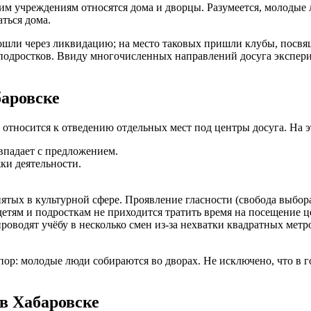
ким учреждениям относятся дома и дворцы. Разумеется, молодые
ться дома.
рошли через ликвидацию; на место таковых пришли клубы, пос
 подростков. Ввиду многочисленных направлений досуга экспер
баровске
 относится к отведению отдельных мест под центры досуга. На э
впадает с предложением.
ки деятельности.
ятых в культурной сфере. Проявление гласности (свобода выбор
етям и подросткам не приходится тратить время на посещение ц
роводят учёбу в несколько смен из-за нехватки квадратных метр
пор: молодые люди собираются во дворах. Не исключено, что в 
в Хабаровске