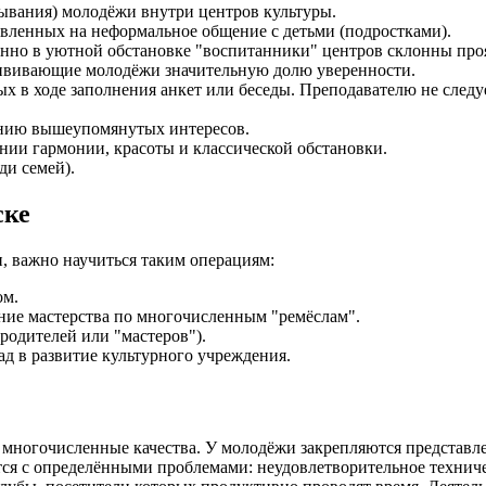
ывания) молодёжи внутри центров культуры.
вленных на неформальное общение с детьми (подростками).
нно в уютной обстановке "воспитанники" центров склонны проя
ививающие молодёжи значительную долю уверенности.
х в ходе заполнения анкет или беседы. Преподавателю не следуе
ению вышеупомянутых интересов.
нии гармонии, красоты и классической обстановки.
ди семей).
ске
, важно научиться таким операциям:
ом.
ние мастерства по многочисленным "ремёслам".
родителей или "мастеров").
д в развитие культурного учреждения.
многочисленные качества. У молодёжи закрепляются представлен
вается с определёнными проблемами: неудовлетворительное техн