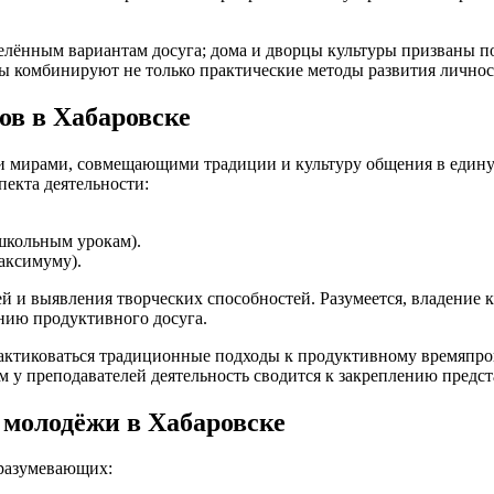
еделённым вариантам досуга; дома и дворцы культуры призваны
лы комбинируют не только практические методы развития личнос
ов в Хабаровске
мирами, совмещающими традиции и культуру общения в единую 
пекта деятельности:
школьным урокам).
аксимуму).
ей и выявления творческих способностей. Разумеется, владение
нию продуктивного досуга.
рактиковаться традиционные подходы к продуктивному времяпр
м у преподавателей деятельность сводится к закреплению предст
 молодёжи в Хабаровске
дразумевающих: