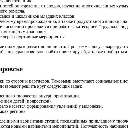
ть "воспитанник".
нностей определённых народов, изучение многочисленных культ
ного ремесла.
садов и школьников младших классов.
рческому времяпровождению, а также продуктивного влияния н
 - особенно проявляется при работе с категорией "трудных" под
озможностями здоровья.
е через спортивные мероприятия.
ые подходы к развитию личности. Программы досуга варьируются
бы нередко позволяют найти новых друзей, а также пообщаться с
аровске
ржки со стороны партнёров. Таковыми выступают социальные и
позволяют решить круг следующих задач:
венного творчества внутри организации.
нием детей (подростков).
 дело касается формирования увлечений у молодёжи.
мках региона.
енными вариантами студий, посвящённых прикладному творчеств
ваются новыми вариантами мероприятий. Популярность набирают