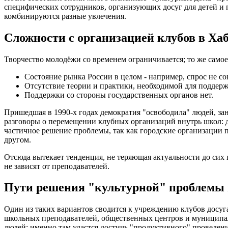
специфических сотрудников, организующих досуг для детей и
комбинируются разные увлечения.
Сложности с организацией клубов в Ха
Творчество молодёжи со временем ограничивается; то же самое
Состояние рынка России в целом - например, спрос не со
Отсутствие теории и практики, необходимой для поддерж
Поддержки со стороны государственных органов нет.
Пришедшая в 1990-х годах демократия "освободила" людей, зан
разговоры о перемещении клубных организаций внутрь школ: д
частичное решение проблемы, так как городские организации п
другом.
Отсюда вытекает тенденция, не теряющая актуальности до сих 
не зависят от преподавателей.
Пути решения "культурной" проблемы 
Один из таких вариантов сводится к учреждению клубов досуга
школьных преподавателей, общественных центров и муниципал
людей: именно там удастся достичь "продуктивного" проведен