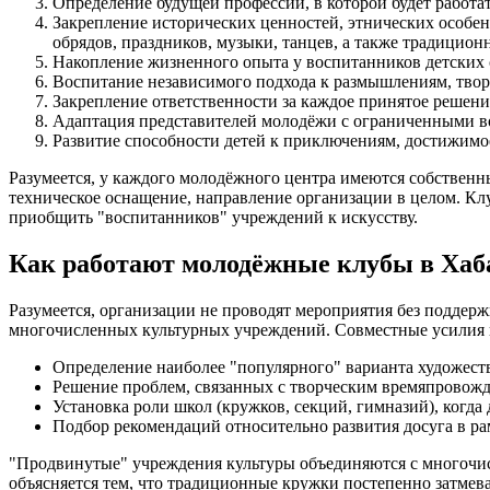
Определение будущей профессии, в которой будет работа
Закрепление исторических ценностей, этнических особе
обрядов, праздников, музыки, танцев, а также традицион
Накопление жизненного опыта у воспитанников детских 
Воспитание независимого подхода к размышлениям, тво
Закрепление ответственности за каждое принятое решение
Адаптация представителей молодёжи с ограниченными в
Развитие способности детей к приключениям, достижимо
Разумеется, у каждого молодёжного центра имеются собственн
техническое оснащение, направление организации в целом. Клу
приобщить "воспитанников" учреждений к искусству.
Как работают молодёжные клубы в Хаб
Разумеется, организации не проводят мероприятия без подде
многочисленных культурных учреждений. Совместные усилия 
Определение наиболее "популярного" варианта художест
Решение проблем, связанных с творческим времяпровожде
Установка роли школ (кружков, секций, гимназий), когда
Подбор рекомендаций относительно развития досуга в ра
"Продвинутые" учреждения культуры объединяются с многочисл
объясняется тем, что традиционные кружки постепенно затме