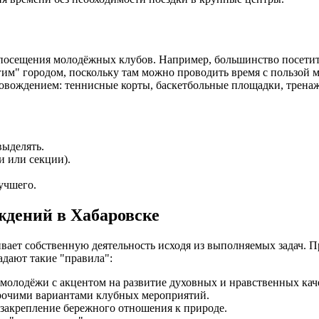
сещения молодёжных клубов. Например, большинство посетителе
гим" городом, поскольку там можно проводить время с пользой 
вождением: теннисные корты, баскетбольные площадки, тренажё
выделять.
и или секции).
учшего.
дений в Хабаровске
ает собственную деятельность исходя из выполняемых задач. 
адают такие "правила":
 молодёжи с акцентом на развитие духовных и нравственных кач
прочими вариантами клубных мероприятий.
закрепление бережного отношения к природе.