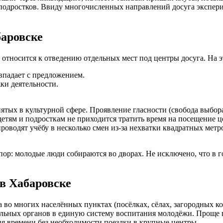
 подростков. Ввиду многочисленных направлений досуга экспер
баровске
 относится к отведению отдельных мест под центры досуга. На э
впадает с предложением.
ки деятельности.
ятых в культурной сфере. Проявление гласности (свобода выбор
етям и подросткам не приходится тратить время на посещение ц
роводят учёбу в несколько смен из-за нехватки квадратных метр
пор: молодые люди собираются во дворах. Не исключено, что в 
в Хабаровске
 во многих населённых пунктах (посёлках, сёлах, загородных к
ьных органов в единую систему воспитания молодёжи. Проще го
ия времени без необходимости поездки в крупные центры.