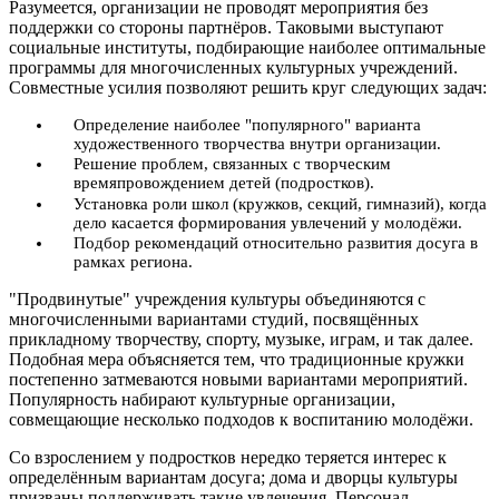
Разумеется, организации не проводят мероприятия без
поддержки со стороны партнёров. Таковыми выступают
социальные институты, подбирающие наиболее оптимальные
программы для многочисленных культурных учреждений.
Совместные усилия позволяют решить круг следующих задач:
Определение наиболее "популярного" варианта
художественного творчества внутри организации.
Решение проблем, связанных с творческим
времяпровождением детей (подростков).
Установка роли школ (кружков, секций, гимназий), когда
дело касается формирования увлечений у молодёжи.
Подбор рекомендаций относительно развития досуга в
рамках региона.
"Продвинутые" учреждения культуры объединяются с
многочисленными вариантами студий, посвящённых
прикладному творчеству, спорту, музыке, играм, и так далее.
Подобная мера объясняется тем, что традиционные кружки
постепенно затмеваются новыми вариантами мероприятий.
Популярность набирают культурные организации,
совмещающие несколько подходов к воспитанию молодёжи.
Со взрослением у подростков нередко теряется интерес к
определённым вариантам досуга; дома и дворцы культуры
призваны поддерживать такие увлечения. Персонал,