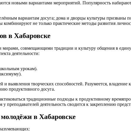
ваются новыми вариантами мероприятий. Популярность набирают
еделённым вариантам досуга; дома и дворцы культуры призваны
лы комбинируют не только практические методы развития личнос
ов в Хабаровске
мирами, совмещающими традиции и культуру общения в единую 
пекта деятельности:
школьным урокам).
аксимуму).
ей и выявления творческих способностей. Разумеется, владение
нию продуктивного досуга.
рактиковаться традиционные подходы к продуктивному времяпр
м у преподавателей деятельность сводится к закреплению предст
 молодёжи в Хабаровске
дразумевающих: