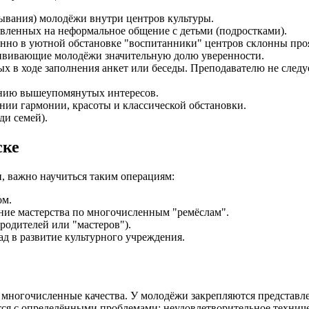
ывания) молодёжи внутри центров культуры.
вленных на неформальное общение с детьми (подростками).
нно в уютной обстановке "воспитанники" центров склонны проя
ививающие молодёжи значительную долю уверенности.
х в ходе заполнения анкет или беседы. Преподавателю не следуе
ению вышеупомянутых интересов.
нии гармонии, красоты и классической обстановки.
ди семей).
ске
, важно научиться таким операциям:
ом.
ние мастерства по многочисленным "ремёслам".
родителей или "мастеров").
д в развитие культурного учреждения.
многочисленные качества. У молодёжи закрепляются представлен
вается с определёнными проблемами: неудовлетворительное техн