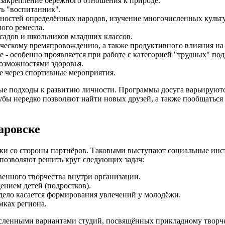
закрепление бережного отношения к природе.
ть "воспитанник".
нностей определённых народов, изучение многочисленных культ
ного ремесла.
садов и школьников младших классов.
рческому времяпровождению, а также продуктивного влияния н
 - особенно проявляется при работе с категорией "трудных" под
озможностями здоровья.
е через спортивные мероприятия.
ые подходы к развитию личности. Программы досуга варьируются
бы нередко позволяют найти новых друзей, а также пообщаться с
аровске
ржки со стороны партнёров. Таковыми выступают социальные и
позволяют решить круг следующих задач:
венного творчества внутри организации.
нием детей (подростков).
 дело касается формирования увлечений у молодёжи.
мках региона.
енными вариантами студий, посвящённых прикладному творчеств