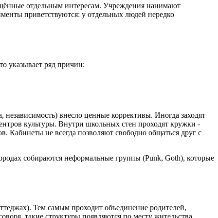
вящённые отдельным интересам. Учреждения нанимают
именты приветствуются: у отдельных людей нередко
то указывает ряд причин:
а, независимость) внесло ценные коррективы. Иногда заходят
ентров культуры. Внутри школьных стен проходят кружки -
ов. Кабинеты не всегда позволяют свободно общаться друг с
городах собираются неформальные группы (Punk, Goth), которые
оттеджах). Тем самым проходит объединение родителей,
воря, такие структуры появляются по месту жительства