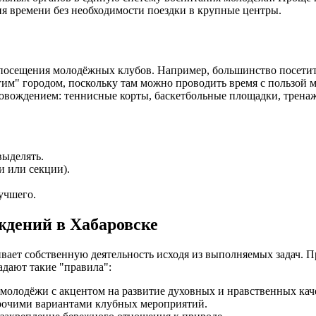
ия времени без необходимости поездки в крупные центры.
сещения молодёжных клубов. Например, большинство посетителе
гим" городом, поскольку там можно проводить время с пользой 
вождением: теннисные корты, баскетбольные площадки, тренажё
выделять.
и или секции).
учшего.
дений в Хабаровске
ает собственную деятельность исходя из выполняемых задач. 
адают такие "правила":
 молодёжи с акцентом на развитие духовных и нравственных кач
прочими вариантами клубных мероприятий.