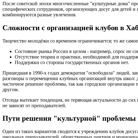
После советской эпохи многочисленные "культурные дома" п
специфических сотрудников, организующих досуг для детей и
комбинируются разные увлечения.
Сложности с организацией клубов в Ха
Творчество молодёжи со временем ограничивается; то же самое
Состояние рынка России в целом - например, спрос не со
Отсутствие теории и практики, необходимой для поддерж
Поддержки со стороны государственных органов нет.
Пришедшая в 1990-х годах демократия "освободила" людей, зан
разговоры о перемещении клубных организаций внутрь школ: д
частичное решение проблемы, так как городские организации п
другом.
Отсюда вытекает тенденция, не теряющая актуальности до сих 
не зависят от преподавателей.
Пути решения "культурной" проблемы 
Один из таких вариантов сводится к учреждению клубов досуга
школьных преподавателей, общественных центров и муниципал