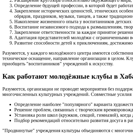
Расширение кругозора относительно окружающего мира, 
Определение будущей профессии, в которой будет работа
Закрепление исторических ценностей, этнических особе
обрядов, праздников, музыки, танцев, а также традицион
Накопление жизненного опыта у воспитанников детских 
Воспитание независимого подхода к размышлениям, тво
Закрепление ответственности за каждое принятое решение
Адаптация представителей молодёжи с ограниченными в
Развитие способности детей к приключениям, достижимо
Разумеется, у каждого молодёжного центра имеются собственн
техническое оснащение, направление организации в целом. Клу
приобщить "воспитанников" учреждений к искусству.
Как работают молодёжные клубы в Хаб
Разумеется, организации не проводят мероприятия без подде
многочисленных культурных учреждений. Совместные усилия 
Определение наиболее "популярного" варианта художест
Решение проблем, связанных с творческим времяпровожде
Установка роли школ (кружков, секций, гимназий), когда
Подбор рекомендаций относительно развития досуга в ра
"Продвинутые" учреждения культуры объединяются с многочисл