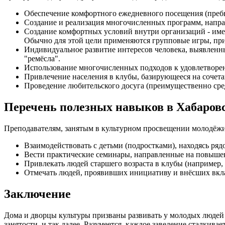
Обеспечение комфортного ежедневного посещения (преб
Создание и реализация многочисленных программ, напра
Создание комфортных условий внутри организаций - име
Обычно для этой цели применяются групповые игры, пр
Индивидуальное развитие интересов человека, выявленны
"ремёсла".
Использование многочисленных подходов к удовлетвор
Привлечение населения в клубы, базирующееся на сочета
Проведение любительского досуга (преимущественно сре
Перечень полезных навыков в Хабаров
Преподавателям, занятым в культурном просвещении молодёжи
Взаимодействовать с детьми (подростками), находясь ряд
Вести практические семинары, направленные на повыше
Привлекать людей старшего возраста в клубы (например, 
Отмечать людей, проявивших инициативу и внёсших вкла
Заключение
Дома и дворцы культуры призваны развивать у молодых людей 
занятости, и так далее. Разумеется, каждое заведение сталки