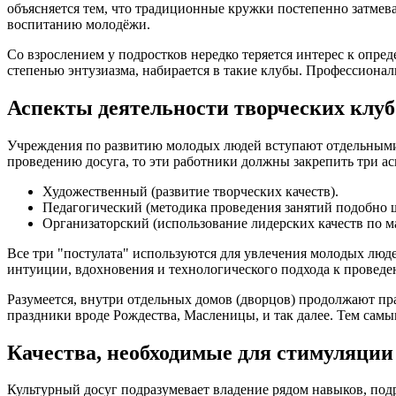
объясняется тем, что традиционные кружки постепенно затме
воспитанию молодёжи.
Со взрослением у подростков нередко теряется интерес к опр
степенью энтузиазма, набирается в такие клубы. Профессиона
Аспекты деятельности творческих клуб
Учреждения по развитию молодых людей вступают отдельными 
проведению досуга, то эти работники должны закрепить три ас
Художественный (развитие творческих качеств).
Педагогический (методика проведения занятий подобно 
Организаторский (использование лидерских качеств по м
Все три "постулата" используются для увлечения молодых люд
интуиции, вдохновения и технологического подхода к проведе
Разумеется, внутри отдельных домов (дворцов) продолжают п
праздники вроде Рождества, Масленицы, и так далее. Тем самы
Качества, необходимые для стимуляции
Культурный досуг подразумевает владение рядом навыков, по