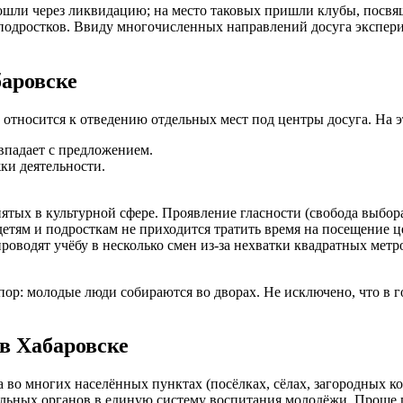
рошли через ликвидацию; на место таковых пришли клубы, пос
 подростков. Ввиду многочисленных направлений досуга экспер
баровске
 относится к отведению отдельных мест под центры досуга. На э
впадает с предложением.
ки деятельности.
ятых в культурной сфере. Проявление гласности (свобода выбор
етям и подросткам не приходится тратить время на посещение ц
роводят учёбу в несколько смен из-за нехватки квадратных метр
пор: молодые люди собираются во дворах. Не исключено, что в 
в Хабаровске
 во многих населённых пунктах (посёлках, сёлах, загородных к
ьных органов в единую систему воспитания молодёжи. Проще го