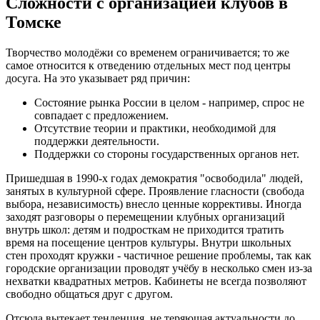
Сложности с организацией клубов в
Томске
Творчество молодёжи со временем ограничивается; то же
самое относится к отведению отдельных мест под центры
досуга. На это указывает ряд причин:
Состояние рынка России в целом - например, спрос не
совпадает с предложением.
Отсутствие теории и практики, необходимой для
поддержки деятельности.
Поддержки со стороны государственных органов нет.
Пришедшая в 1990-х годах демократия "освободила" людей,
занятых в культурной сфере. Проявление гласности (свобода
выбора, независимость) внесло ценные коррективы. Иногда
заходят разговоры о перемещении клубных организаций
внутрь школ: детям и подросткам не приходится тратить
время на посещение центров культуры. Внутри школьных
стен проходят кружки - частичное решение проблемы, так как
городские организации проводят учёбу в несколько смен из-за
нехватки квадратных метров. Кабинеты не всегда позволяют
свободно общаться друг с другом.
Отсюда вытекает тенденция, не теряющая актуальности до