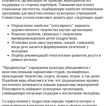
Разумеется, организации не проводят мероприятия без
поддержки со стороны партнёров. Таковыми выступают
социальные институты, подбирающие наиболее оптимальные
программы для многочисленных культурных учреждений.
Совместные усилия позволяют решить круг следующих задач:
Определение наиболее "популярного" варианта
художественного творчества внутри организации.
Решение проблем, связанных с творческим
времяпровождением детей (подростков).
Установка роли школ (кружков, секций, гимназий),
когда дело касается формирования увлечений у
молодёжи.
Подбор рекомендаций относительно развития досуга в
рамках региона.
"Продвинутые" учреждения культуры объединяются с
многочисленными вариантами студий, посвящённых
прикладному творчеству, спорту, музыке, играм, и так далее.
Подобная мера объясняется тем, что традиционные кружки
постепенно затмеваются новыми вариантами мероприятий.
Популярность набирают культурные организации,
совмещающие несколько подходов к воспитанию молодёжи.
Со взрослением у подростков нередко теряется интерес к
определённым вариантам досуга; дома и дворцы культуры