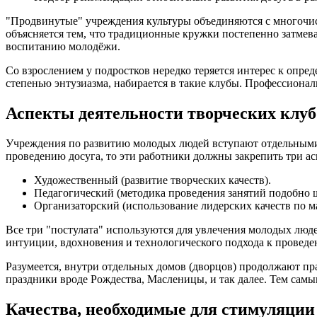
"Продвинутые" учреждения культуры объединяются с многочисл
объясняется тем, что традиционные кружки постепенно затме
воспитанию молодёжи.
Со взрослением у подростков нередко теряется интерес к опр
степенью энтузиазма, набирается в такие клубы. Профессиона
Аспекты деятельности творческих клуб
Учреждения по развитию молодых людей вступают отдельными 
проведению досуга, то эти работники должны закрепить три ас
Художественный (развитие творческих качеств).
Педагогический (методика проведения занятий подобно 
Организаторский (использование лидерских качеств по м
Все три "постулата" используются для увлечения молодых люд
интуиции, вдохновения и технологического подхода к проведе
Разумеется, внутри отдельных домов (дворцов) продолжают п
праздники вроде Рождества, Масленицы, и так далее. Тем самы
Качества, необходимые для стимуляции