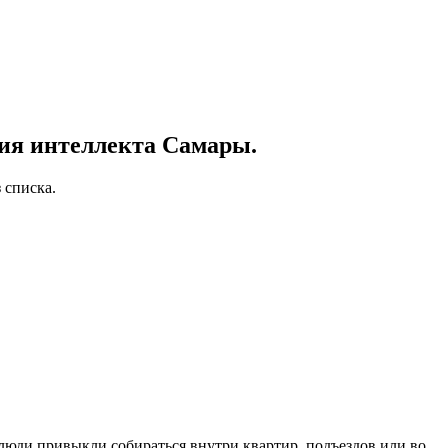
ия интеллекта Самары.
 списка.
 люди привыкли собираться внутри квартир, подъездов или во