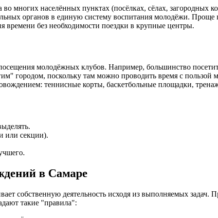
 во многих населённых пунктах (посёлках, сёлах, загородных к
ьных органов в единую систему воспитания молодёжи. Проще го
ия времени без необходимости поездки в крупные центры.
сещения молодёжных клубов. Например, большинство посетителе
гим" городом, поскольку там можно проводить время с пользой 
вождением: теннисные корты, баскетбольные площадки, тренажё
выделять.
и или секции).
учшего.
ждений в Самаре
ает собственную деятельность исходя из выполняемых задач. 
адают такие "правила":