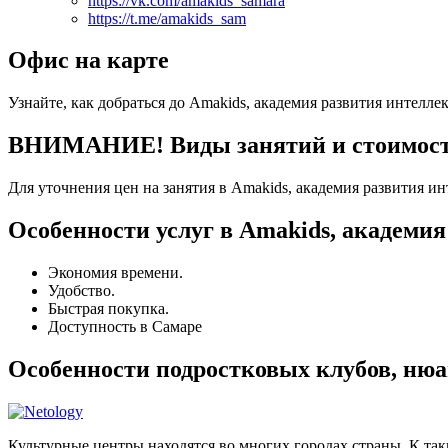
https://vk.com/amakids_samara
https://t.me/amakids_sam
Офис на карте
Узнайте, как добраться до Amakids, академия развития интелле
ВНИМАНИЕ! Виды занятий и стоимость 
Для уточнения цен на занятия в Amakids, академия развития и
Особенности услуг в Amakids, академия
Экономия времени.
Удобство.
Быстрая покупка.
Доступность в Самаре
Особенности подростковых клубов, ню
Культурные центры находятся во многих городах страны. К та