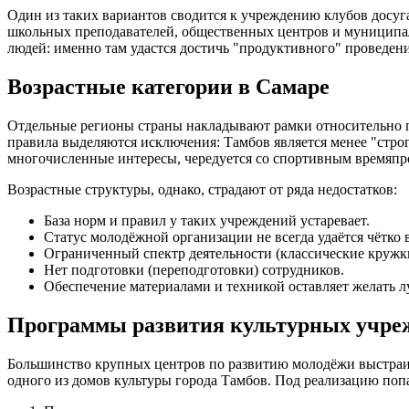
Один из таких вариантов сводится к учреждению клубов досуга
школьных преподавателей, общественных центров и муниципал
людей: именно там удастся достичь "продуктивного" проведен
Возрастные категории в Самаре
Отдельные регионы страны накладывают рамки относительно по
правила выделяются исключения: Тамбов является менее "стро
многочисленные интересы, чередуется со спортивным времяпро
Возрастные структуры, однако, страдают от ряда недостатков:
База норм и правил у таких учреждений устаревает.
Статус молодёжной организации не всегда удаётся чётко 
Ограниченный спектр деятельности (классические кружк
Нет подготовки (переподготовки) сотрудников.
Обеспечение материалами и техникой оставляет желать л
Программы развития культурных учре
Большинство крупных центров по развитию молодёжи выстраив
одного из домов культуры города Тамбов. Под реализацию поп