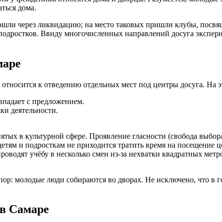
ться дома.
рошли через ликвидацию; на место таковых пришли клубы, пос
 подростков. Ввиду многочисленных направлений досуга экспер
маре
 относится к отведению отдельных мест под центры досуга. На э
впадает с предложением.
ки деятельности.
ятых в культурной сфере. Проявление гласности (свобода выбор
етям и подросткам не приходится тратить время на посещение ц
роводят учёбу в несколько смен из-за нехватки квадратных метр
пор: молодые люди собираются во дворах. Не исключено, что в 
в Самаре