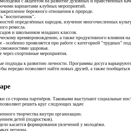
 молодёжи с акцентом на развитие духовных и нравственных кач
прочими вариантами клубных мероприятий.
закрепление бережного отношения к природе.
ть "воспитанник".
нностей определённых народов, изучение многочисленных культ
ного ремесла.
садов и школьников младших классов.
рческому времяпровождению, а также продуктивного влияния н
 - особенно проявляется при работе с категорией "трудных" под
озможностями здоровья.
е через спортивные мероприятия.
ые подходы к развитию личности. Программы досуга варьируются
бы нередко позволяют найти новых друзей, а также пообщаться с
аре
ржки со стороны партнёров. Таковыми выступают социальные и
позволяют решить круг следующих задач:
венного творчества внутри организации.
нием детей (подростков).
 дело касается формирования увлечений у молодёжи.
мках региона.