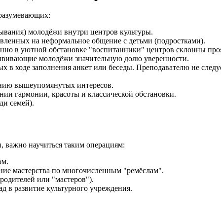
дразумевающих:
ывания) молодёжи внутри центров культуры.
вленных на неформальное общение с детьми (подростками).
нно в уютной обстановке "воспитанники" центров склонны проя
ививающие молодёжи значительную долю уверенности.
х в ходе заполнения анкет или беседы. Преподавателю не следуе
ению вышеупомянутых интересов.
нии гармонии, красоты и классической обстановки.
ди семей).
, важно научиться таким операциям:
ом.
ние мастерства по многочисленным "ремёслам".
родителей или "мастеров").
д в развитие культурного учреждения.