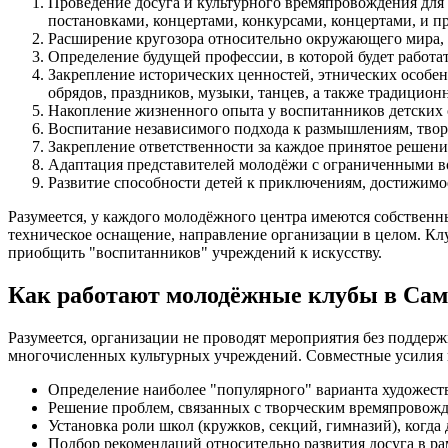
Проведение досуга и культурного времяпровождения для
постановками, концертами, конкурсами, концертами, и 
Расширение кругозора относительно окружающего мира, 
Определение будущей профессии, в которой будет работа
Закрепление исторических ценностей, этнических особе
обрядов, праздников, музыки, танцев, а также традицион
Накопление жизненного опыта у воспитанников детских 
Воспитание независимого подхода к размышлениям, тво
Закрепление ответственности за каждое принятое решение
Адаптация представителей молодёжи с ограниченными в
Развитие способности детей к приключениям, достижимо
Разумеется, у каждого молодёжного центра имеются собственн
техническое оснащение, направление организации в целом. Клу
приобщить "воспитанников" учреждений к искусству.
Как работают молодёжные клубы в Сам
Разумеется, организации не проводят мероприятия без подде
многочисленных культурных учреждений. Совместные усилия 
Определение наиболее "популярного" варианта художест
Решение проблем, связанных с творческим времяпровожде
Установка роли школ (кружков, секций, гимназий), когда
Подбор рекомендаций относительно развития досуга в ра