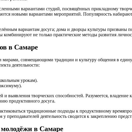
енными вариантами студий, посвящённых прикладному творчеств
ваются новыми вариантами мероприятий. Популярность набирают
еделённым вариантам досуга; дома и дворцы культуры призваны
лы комбинируют не только практические методы развития личнос
ов в Самаре
мирами, совмещающими традиции и культуру общения в единую 
пекта деятельности:
школьным урокам).
аксимуму).
ей и выявления творческих способностей. Разумеется, владение
нию продуктивного досуга.
рактиковаться традиционные подходы к продуктивному времяпр
м у преподавателей деятельность сводится к закреплению предст
 молодёжи в Самаре