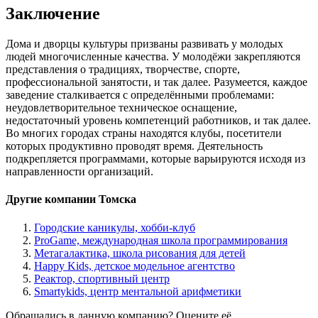
Заключение
Дома и дворцы культуры призваны развивать у молодых
людей многочисленные качества. У молодёжи закрепляются
представления о традициях, творчестве, спорте,
профессиональной занятости, и так далее. Разумеется, каждое
заведение сталкивается с определёнными проблемами:
неудовлетворительное техническое оснащение,
недостаточный уровень компетенций работников, и так далее.
Во многих городах страны находятся клубы, посетители
которых продуктивно проводят время. Деятельность
подкрепляется программами, которые варьируются исходя из
направленности организаций.
Другие компании Томска
Городские каникулы, хобби-клуб
ProGame, международная школа программирования
Метагалактика, школа рисования для детей
Happy Kids, детское модельное агентство
Реактор, спортивный центр
Smartykids, центр ментальной арифметики
Обращались в данную компанию? Оцените её