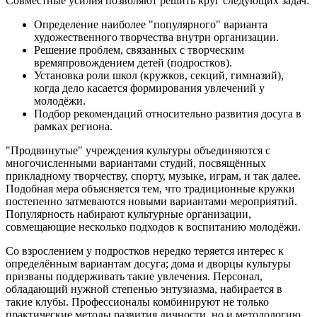
Совместные усилия позволяют решить круг следующих задач:
Определение наиболее "популярного" варианта
художественного творчества внутри организации.
Решение проблем, связанных с творческим
времяпровождением детей (подростков).
Установка роли школ (кружков, секций, гимназий),
когда дело касается формирования увлечений у
молодёжи.
Подбор рекомендаций относительно развития досуга в
рамках региона.
"Продвинутые" учреждения культуры объединяются с
многочисленными вариантами студий, посвящённых
прикладному творчеству, спорту, музыке, играм, и так далее.
Подобная мера объясняется тем, что традиционные кружки
постепенно затмеваются новыми вариантами мероприятий.
Популярность набирают культурные организации,
совмещающие несколько подходов к воспитанию молодёжи.
Со взрослением у подростков нередко теряется интерес к
определённым вариантам досуга; дома и дворцы культуры
призваны поддерживать такие увлечения. Персонал,
обладающий нужной степенью энтузиазма, набирается в
такие клубы. Профессионалы комбинируют не только
практические методы развития личности, но и методологию.