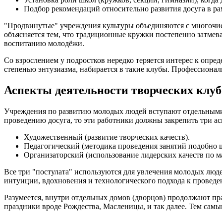
Подбор рекомендаций относительно развития досуга в ра
"Продвинутые" учреждения культуры объединяются с многочисл
объясняется тем, что традиционные кружки постепенно затме
воспитанию молодёжи.
Со взрослением у подростков нередко теряется интерес к опр
степенью энтузиазма, набирается в такие клубы. Профессиона
Аспекты деятельности творческих клуб
Учреждения по развитию молодых людей вступают отдельными 
проведению досуга, то эти работники должны закрепить три ас
Художественный (развитие творческих качеств).
Педагогический (методика проведения занятий подобно 
Организаторский (использование лидерских качеств по м
Все три "постулата" используются для увлечения молодых люд
интуиции, вдохновения и технологического подхода к проведе
Разумеется, внутри отдельных домов (дворцов) продолжают п
праздники вроде Рождества, Масленицы, и так далее. Тем самы