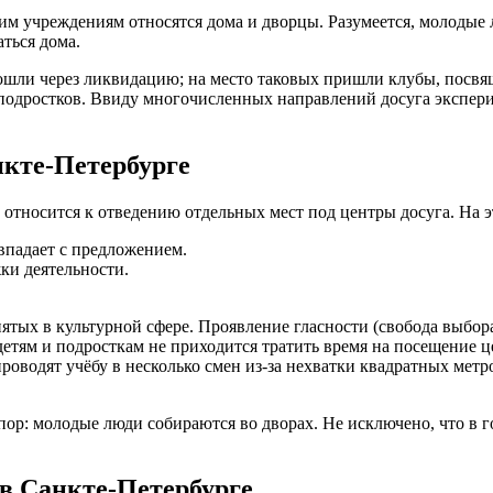
ким учреждениям относятся дома и дворцы. Разумеется, молодые
ться дома.
рошли через ликвидацию; на место таковых пришли клубы, пос
 подростков. Ввиду многочисленных направлений досуга экспер
нкте-Петербурге
 относится к отведению отдельных мест под центры досуга. На э
впадает с предложением.
ки деятельности.
ятых в культурной сфере. Проявление гласности (свобода выбор
етям и подросткам не приходится тратить время на посещение ц
роводят учёбу в несколько смен из-за нехватки квадратных метр
пор: молодые люди собираются во дворах. Не исключено, что в 
в Санкте-Петербурге