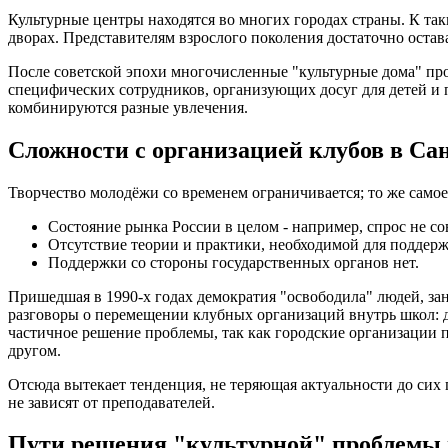
Культурные центры находятся во многих городах страны. К та
дворах. Представителям взрослого поколения достаточно остава
После советской эпохи многочисленные "культурные дома" п
специфических сотрудников, организующих досуг для детей и
комбинируются разные увлечения.
Сложности с организацией клубов в Са
Творчество молодёжи со временем ограничивается; то же самое
Состояние рынка России в целом - например, спрос не со
Отсутствие теории и практики, необходимой для поддерж
Поддержки со стороны государственных органов нет.
Пришедшая в 1990-х годах демократия "освободила" людей, зан
разговоры о перемещении клубных организаций внутрь школ: д
частичное решение проблемы, так как городские организации п
другом.
Отсюда вытекает тенденция, не теряющая актуальности до сих 
не зависят от преподавателей.
Пути решения "культурной" проблемы 