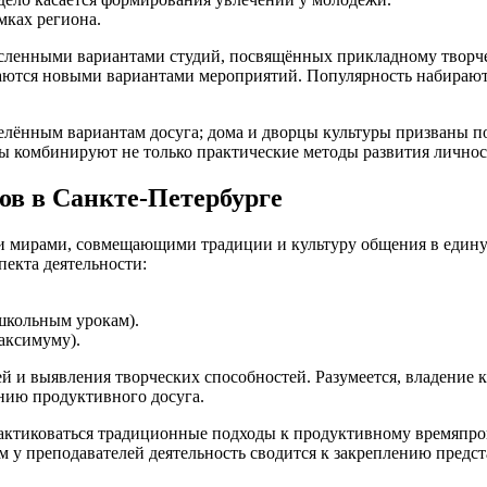
мках региона.
енными вариантами студий, посвящённых прикладному творчеств
ваются новыми вариантами мероприятий. Популярность набирают
еделённым вариантам досуга; дома и дворцы культуры призваны
лы комбинируют не только практические методы развития личнос
ов в Санкте-Петербурге
мирами, совмещающими традиции и культуру общения в единую 
пекта деятельности:
школьным урокам).
аксимуму).
ей и выявления творческих способностей. Разумеется, владение
нию продуктивного досуга.
рактиковаться традиционные подходы к продуктивному времяпр
м у преподавателей деятельность сводится к закреплению предст