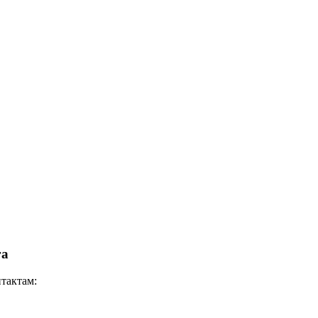
га
тактам: