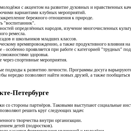
 молодёжи с акцентом на развитие духовных и нравственных кач
прочими вариантами клубных мероприятий.
закрепление бережного отношения к природе.
ть "воспитанник".
нностей определённых народов, изучение многочисленных культ
ного ремесла.
садов и школьников младших классов.
рческому времяпровождению, а также продуктивного влияния н
 - особенно проявляется при работе с категорией "трудных" под
озможностями здоровья.
е через спортивные мероприятия.
ые подходы к развитию личности. Программы досуга варьируются
бы нередко позволяют найти новых друзей, а также пообщаться с
кте-Петербурге
ржки со стороны партнёров. Таковыми выступают социальные и
позволяют решить круг следующих задач:
венного творчества внутри организации.
нием детей (подростков).
 дело касается формирования увлечений у молодёжи.