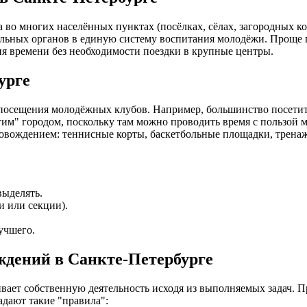
 во многих населённых пунктах (посёлках, сёлах, загородных к
ьных органов в единую систему воспитания молодёжи. Проще го
ия времени без необходимости поездки в крупные центры.
урге
сещения молодёжных клубов. Например, большинство посетителе
гим" городом, поскольку там можно проводить время с пользой 
вождением: теннисные корты, баскетбольные площадки, тренажё
выделять.
и или секции).
учшего.
дений в Санкте-Петербурге
ает собственную деятельность исходя из выполняемых задач. 
адают такие "правила":