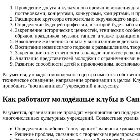
Проведение досуга и культурного времяпровождения для
постановками, концертами, конкурсами, концертами, и 
Расширение кругозора относительно окружающего мира, 
Определение будущей профессии, в которой будет работа
Закрепление исторических ценностей, этнических особе
обрядов, праздников, музыки, танцев, а также традицион
Накопление жизненного опыта у воспитанников детских 
Воспитание независимого подхода к размышлениям, тво
Закрепление ответственности за каждое принятое решение
Адаптация представителей молодёжи с ограниченными в
Развитие способности детей к приключениям, достижимо
Разумеется, у каждого молодёжного центра имеются собственн
техническое оснащение, направление организации в целом. Клу
приобщить "воспитанников" учреждений к искусству.
Как работают молодёжные клубы в Сан
Разумеется, организации не проводят мероприятия без подде
многочисленных культурных учреждений. Совместные усилия 
Определение наиболее "популярного" варианта художест
Решение проблем, связанных с творческим времяпровожде
Установка роли школ (кружков, секций, гимназий), когда