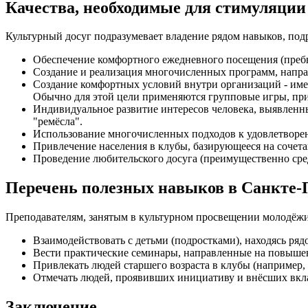
Качества, необходимые для стимуляции
Культурный досуг подразумевает владение рядом навыков, по
Обеспечение комфортного ежедневного посещения (преб
Создание и реализация многочисленных программ, напра
Создание комфортных условий внутри организаций - име
Обычно для этой цели применяются групповые игры, пр
Индивидуальное развитие интересов человека, выявленны
"ремёсла".
Использование многочисленных подходов к удовлетвор
Привлечение населения в клубы, базирующееся на сочета
Проведение любительского досуга (преимущественно сре
Перечень полезных навыков в Санкте-
Преподавателям, занятым в культурном просвещении молодёжи
Взаимодействовать с детьми (подростками), находясь ряд
Вести практические семинары, направленные на повыше
Привлекать людей старшего возраста в клубы (например, 
Отмечать людей, проявивших инициативу и внёсших вкла
Заключение