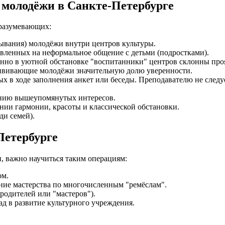
 молодёжи в Санкте-Петербурге
дразумевающих:
ывания) молодёжи внутри центров культуры.
вленных на неформальное общение с детьми (подростками).
нно в уютной обстановке "воспитанники" центров склонны проя
ививающие молодёжи значительную долю уверенности.
х в ходе заполнения анкет или беседы. Преподавателю не следуе
ению вышеупомянутых интересов.
нии гармонии, красоты и классической обстановки.
ди семей).
Петербурге
, важно научиться таким операциям:
ом.
ние мастерства по многочисленным "ремёслам".
родителей или "мастеров").
д в развитие культурного учреждения.