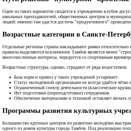
Один из таких вариантов сводится к учреждению клубов досуга
школьных преподавателей, общественных центров и муниципал
людей: именно там удастся достичь "продуктивного" проведен
Возрастные категории в Санкте-Петерб
Отдельные регионы страны накладывают рамки относительно по
правила выделяются исключения: Тамбов является менее "стро
многочисленные интересы, чередуется со спортивным времяпро
Возрастные структуры, однако, страдают от ряда недостатков:
База норм и правил у таких учреждений устаревает.
Статус молодёжной организации не всегда удаётся чётко 
Ограниченный спектр деятельности (классические кружк
Нет подготовки (переподготовки) сотрудников.
Обеспечение материалами и техникой оставляет желать л
Программы развития культурных учреж
Большинство крупных центров по развитию молодёжи выстраив
одного из домов культуры города Тамбов. Под реализацию поп