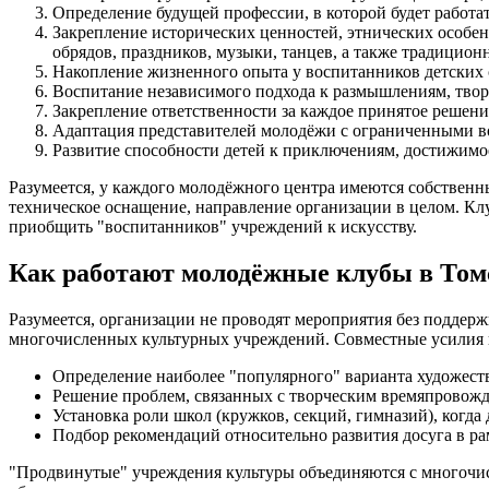
Определение будущей профессии, в которой будет работа
Закрепление исторических ценностей, этнических особе
обрядов, праздников, музыки, танцев, а также традицион
Накопление жизненного опыта у воспитанников детских 
Воспитание независимого подхода к размышлениям, тво
Закрепление ответственности за каждое принятое решение
Адаптация представителей молодёжи с ограниченными в
Развитие способности детей к приключениям, достижимо
Разумеется, у каждого молодёжного центра имеются собственн
техническое оснащение, направление организации в целом. Клу
приобщить "воспитанников" учреждений к искусству.
Как работают молодёжные клубы в Том
Разумеется, организации не проводят мероприятия без подде
многочисленных культурных учреждений. Совместные усилия 
Определение наиболее "популярного" варианта художест
Решение проблем, связанных с творческим времяпровожде
Установка роли школ (кружков, секций, гимназий), когда
Подбор рекомендаций относительно развития досуга в ра
"Продвинутые" учреждения культуры объединяются с многочисл