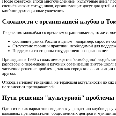
После советской эпохи многочисленные "культурные дома" п
специфических сотрудников, организующих досуг для детей и
комбинируются разные увлечения.
Сложности с организацией клубов в То
Творчество молодёжи со временем ограничивается; то же самое
Состояние рынка России в целом - например, спрос не со
Отсутствие теории и практики, необходимой для поддерж
Поддержки со стороны государственных органов нет.
Пришедшая в 1990-х годах демократия "освободила" людей, зан
разговоры о перемещении клубных организаций внутрь школ: д
частичное решение проблемы, так как городские организации п
другом.
Отсюда вытекает тенденция, не теряющая актуальности до сих 
не зависят от преподавателей.
Пути решения "культурной" проблемы 
Один из таких вариантов сводится к учреждению клубов досуга
школьных преподавателей, общественных центров и муниципал