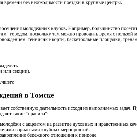
ия времени без необходимости поездки в крупные центры.
сещения молодёжных клубов. Например, большинство посетителе
гим" городом, поскольку там можно проводить время с пользой 
вождением: теннисные корты, баскетбольные площадки, тренажё
выделять.
и или секции).
учшего.
ждений в Томске
ает собственную деятельность исходя из выполняемых задач. 
адают такие "правила":
 молодёжи с акцентом на развитие духовных и нравственных кач
прочими вариантами клубных мероприятий.
закрепление бережного отношения к природе.