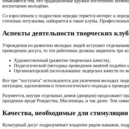
объясняется тем, что традиционные кружки постепенно затме
воспитанию молодёжи.
Со взрослением у подростков нередко теряется интерес к опр
степенью энтузиазма, набирается в такие клубы. Профессиона
Аспекты деятельности творческих клуб
Учреждения по развитию молодых людей вступают отдельными 
проведению досуга, то эти работники должны закрепить три ас
Художественный (развитие творческих качеств).
Педагогический (методика проведения занятий подобно 
Организаторский (использование лидерских качеств по м
Все три "постулата" используются для увлечения молодых люд
интуиции, вдохновения и технологического подхода к проведе
Разумеется, внутри отдельных домов (дворцов) продолжают п
праздники вроде Рождества, Масленицы, и так далее. Тем самы
Качества, необходимые для стимуляции
Культурный досуг подразумевает владение рядом навыков, по