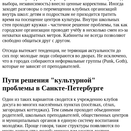
выбора, независимость) внесло ценные коррективы. Иногда
заходят разговоры о перемещении клубных организаций
внутрь школ: детям и подросткам не приходится тратить
время на посещение центров культуры. Внутри школьных
стен проходят кружки - частичное решение проблемы, так как
городские организации проводят учёбу в несколько смен из-за
нехватки квадратных метров. Кабинеты не всегда позволяют
свободно общаться друг с другом.
Отсюда вытекает тенденция, не теряющая актуальности до
сих пор: молодые люди собираются во дворах. Не исключено,
что в городах собираются неформальные группы (Punk, Goth),
которые не зависят от преподавателей.
Пути решения "культурной"
проблемы в Санкте-Петербурге
Один из таких вариантов сводится к учреждению клубов
досуга во многих населённых пунктах (посёлках, сёлах,
загородных коттеджах). Тем самым проходит объединение
родителей, школьных преподавателей, общественных центров
и муниципальных органов в единую систему воспитания
молодёжи. Проще говоря, такие структуры появляются по
месту жительства людей: именно там удастся достичь