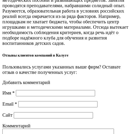
методических пособий и развивающих предметов. Занятия
проводятся преподавателями, набравшими солидный опыт.
Разумеется, образовательная работа в условиях российских
реалий всегда омрачается из-за ряда факторов. Например,
площадкам не хватает бюджета, чтобы обеспечить центр
игрушками и методическими материалами. Отсюда вытекает
необходимость соблюдения критериев, когда речь идёт о
подборе надёжного клуба для обучения и развития
воспитанников детских садов.
Отзывы клиентов компаний в Калуге
Пользовались услугами указанных выше фирм? Оставьте
отзыв о качестве полученных услуг:
Добавить комментарий
Имя
*
Email
*
Сайт
Комментарий