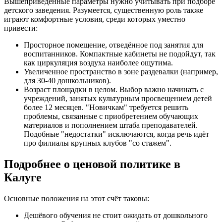
Вышеприведённые параметры нужно учитывать при подборе
детского заведения. Разумеется, существенную роль также
играют комфортные условия, среди которых уместно
привести:
Просторное помещение, отведённое под занятия для
воспитанников. Компактные кабинеты не подойдут, так
как циркуляция воздуха наиболее ощутима.
Увеличенное пространство в зоне раздевалки (например,
для 30-40 дошкольников).
Возраст площадки в целом. Выбор важно начинать с
учреждений, занятых культурным просвещением детей
более 12 месяцев. "Новичкам" требуется решить
проблемы, связанные с приобретением обучающих
материалов и пополнением штаба преподавателей.
Подобные "недостатки" исключаются, когда речь идёт
про филиалы крупных клубов "со стажем".
Подробнее о ценовой политике в
Калуге
Основные положения на этот счёт таковы:
Дешёвого обучения не стоит ожидать от дошкольного