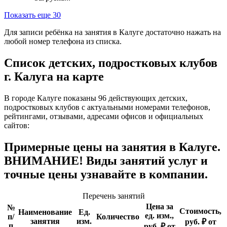
Показать еще 30
Для записи ребёнка на занятия в Калуге достаточно нажать на
любой номер телефона из списка.
Список детских, подростковых клубов
г. Калуга на карте
В городе Калуге показаны 96 действующих детских,
подростковых клубов с актуальными номерами телефонов,
рейтингами, отзывами, адресами офисов и официальных
сайтов:
Примерные цены на занятия в Калуге.
ВНИМАНИЕ! Виды занятий услуг и
точные цены узнавайте в компании.
Перечень занятий
Цена за
№
Стоимость,
Наименование
Ед.
ед. изм.,
п/
Количество
занятия
изм.
руб. ₽ от
п
руб. ₽ от