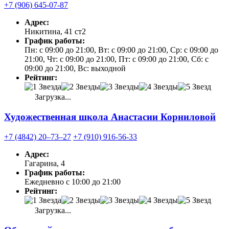
+7 (906) 645-07-87
Адрес:
Никитина, 41 ст2
График работы:
Пн: с 09:00 до 21:00, Вт: с 09:00 до 21:00, Ср: с 09:00 до
21:00, Чт: с 09:00 до 21:00, Пт: с 09:00 до 21:00, Сб: с
09:00 до 21:00, Вс: выходной
Рейтинг:
Загрузка...
Художественная школа Анастасии Корниловой
+7 (4842) 20‒73‒27
+7 (910) 916-56-33
Адрес:
Гагарина, 4
График работы:
Ежедневно с 10:00 до 21:00
Рейтинг:
Загрузка...