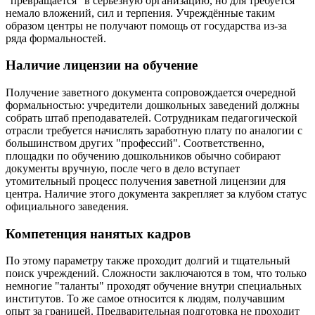
"превращается" в серьёзную организацию, но для требуется
немало вложений, сил и терпения. Учреждённые таким
образом центры не получают помощь от государства из-за
ряда формальностей.
Наличие лицензии на обучение
Получение заветного документа сопровождается очередной
формальностью: учредители дошкольных заведений должны
собрать штаб преподавателей. Сотрудникам педагогической
отрасли требуется начислять заработную плату по аналогии с
большинством других "профессий". Соответственно,
площадки по обучению дошкольников обычно собирают
документы вручную, после чего в дело вступает
утомительный процесс получения заветной лицензии для
центра. Наличие этого документа закрепляет за клубом статус
официального заведения.
Компетенция нанятых кадров
По этому параметру также проходит долгий и тщательный
поиск учреждений. Сложности заключаются в том, что только
немногие "таланты" проходят обучение внутри специальных
институтов. То же самое относится к людям, получавшим
опыт за границей. Предварительная подготовка не проходит