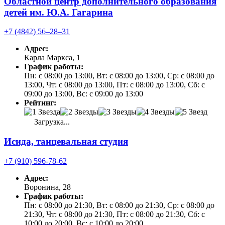
Областной центр дополнительного образования
детей им. Ю.А. Гагарина
+7 (4842) 56‒28‒31
Адрес:
Карла Маркса, 1
График работы:
Пн: с 08:00 до 13:00, Вт: с 08:00 до 13:00, Ср: с 08:00 до
13:00, Чт: с 08:00 до 13:00, Пт: с 08:00 до 13:00, Сб: с
09:00 до 13:00, Вс: с 09:00 до 13:00
Рейтинг:
Загрузка...
Исида, танцевальная студия
+7 (910) 596-78-62
Адрес:
Воронина, 28
График работы:
Пн: с 08:00 до 21:30, Вт: с 08:00 до 21:30, Ср: с 08:00 до
21:30, Чт: с 08:00 до 21:30, Пт: с 08:00 до 21:30, Сб: с
10:00 до 20:00, Вс: с 10:00 до 20:00