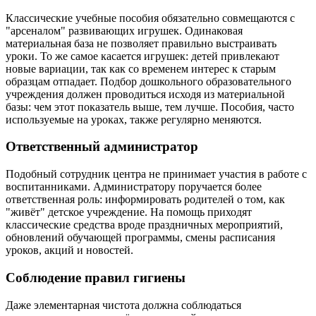
Классические учебные пособия обязательно совмещаются с
"арсеналом" развивающих игрушек. Одинаковая
материальная база не позволяет правильно выстраивать
уроки. То же самое касается игрушек: детей привлекают
новые вариации, так как со временем интерес к старым
образцам отпадает. Подбор дошкольного образовательного
учреждения должен проводиться исходя из материальной
базы: чем этот показатель выше, тем лучше. Пособия, часто
используемые на уроках, также регулярно меняются.
Ответственный администратор
Подобный сотрудник центра не принимает участия в работе с
воспитанниками. Администратору поручается более
ответственная роль: информировать родителей о том, как
"живёт" детское учреждение. На помощь приходят
классические средства вроде праздничных мероприятий,
обновлений обучающей программы, смены расписания
уроков, акций и новостей.
Соблюдение правил гигиены
Даже элементарная чистота должна соблюдаться