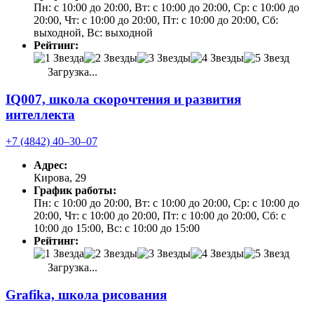
Пн: с 10:00 до 20:00, Вт: с 10:00 до 20:00, Ср: с 10:00 до
20:00, Чт: с 10:00 до 20:00, Пт: с 10:00 до 20:00, Сб:
выходной, Вс: выходной
Рейтинг:
Загрузка...
IQ007, школа скорочтения и развития
интеллекта
+7 (4842) 40‒30‒07
Адрес:
Кирова, 29
График работы:
Пн: с 10:00 до 20:00, Вт: с 10:00 до 20:00, Ср: с 10:00 до
20:00, Чт: с 10:00 до 20:00, Пт: с 10:00 до 20:00, Сб: с
10:00 до 15:00, Вс: с 10:00 до 15:00
Рейтинг:
Загрузка...
Grafika, школа рисования