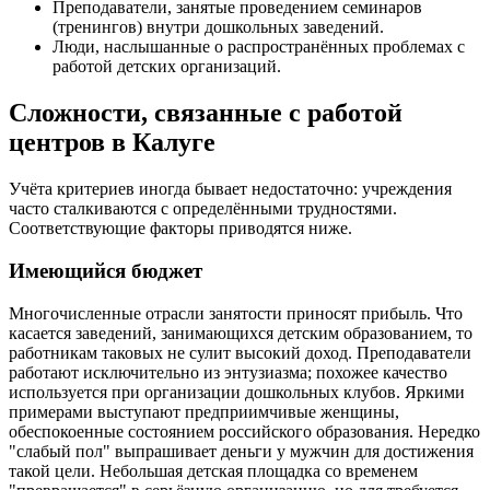
Преподаватели, занятые проведением семинаров
(тренингов) внутри дошкольных заведений.
Люди, наслышанные о распространённых проблемах с
работой детских организаций.
Сложности, связанные с работой
центров в Калуге
Учёта критериев иногда бывает недостаточно: учреждения
часто сталкиваются с определёнными трудностями.
Соответствующие факторы приводятся ниже.
Имеющийся бюджет
Многочисленные отрасли занятости приносят прибыль. Что
касается заведений, занимающихся детским образованием, то
работникам таковых не сулит высокий доход. Преподаватели
работают исключительно из энтузиазма; похожее качество
используется при организации дошкольных клубов. Яркими
примерами выступают предприимчивые женщины,
обеспокоенные состоянием российского образования. Нередко
"слабый пол" выпрашивает деньги у мужчин для достижения
такой цели. Небольшая детская площадка со временем