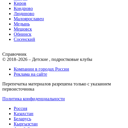
Киров
Кондрово
Людиново
Малоярославец
Медынь
Мещовск
Обнинск
Сосенский
Справочник
© 2018–2026 – Детские , подростковые клубы
Компании в городах России
Реклама на сайте
Перепечатка материалов разрешена только с указанием
первоисточника
Политика конфиденциальности
Россия
Казахстан
Беларусь
Кыргызстан