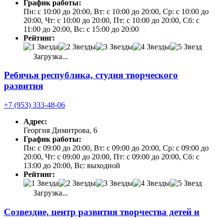
График работы:
Пн: с 10:00 до 20:00, Вт: с 10:00 до 20:00, Ср: с 10:00 до
20:00, Чт: с 10:00 до 20:00, Пт: с 10:00 до 20:00, Сб: с
11:00 до 20:00, Вс: с 15:00 до 20:00
Рейтинг:
Загрузка...
Ребячья республика, студия творческого
развития
+7 (953) 333-48-06
Адрес:
Георгия Димитрова, 6
График работы:
Пн: с 09:00 до 20:00, Вт: с 09:00 до 20:00, Ср: с 09:00 до
20:00, Чт: с 09:00 до 20:00, Пт: с 09:00 до 20:00, Сб: с
13:00 до 20:00, Вс: выходной
Рейтинг:
Загрузка...
Созвездие, центр развития творчества детей и