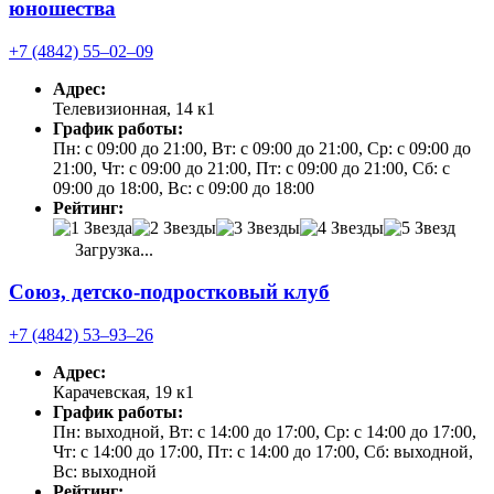
юношества
+7 (4842) 55‒02‒09
Адрес:
Телевизионная, 14 к1
График работы:
Пн: с 09:00 до 21:00, Вт: с 09:00 до 21:00, Ср: с 09:00 до
21:00, Чт: с 09:00 до 21:00, Пт: с 09:00 до 21:00, Сб: с
09:00 до 18:00, Вс: с 09:00 до 18:00
Рейтинг:
Загрузка...
Союз, детско-подростковый клуб
+7 (4842) 53‒93‒26
Адрес:
Карачевская, 19 к1
График работы:
Пн: выходной, Вт: с 14:00 до 17:00, Ср: с 14:00 до 17:00,
Чт: с 14:00 до 17:00, Пт: с 14:00 до 17:00, Сб: выходной,
Вс: выходной
Рейтинг: