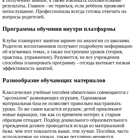
к получению знаний, а также извлекать положительные
результаты. Главное - не теряться, если ребёнок проявляет
непослушание. Профессионалы всегда готовы отвечать на
вопросы родителей.
Программы обучения внутри платформы
Клубы планируют занятия заранее по аналогии со школами.
Родители воспитанников получают подробную информацию
об изучаемых темах, а также построении уроков (теория,
практика, упражнение). Разумеется, не все учреждения
способны планировать программу - отсюда вытекает низкая
эффективность занятий.
Разнообразие обучающих материалов
Классические учебные пособия обязательно совмещаются с
"арсеналом" развивающих игрушек. Одинаковая
материальная база не позволяет правильно выстраивать
уроки. То же самое касается игрушек: детей привлекают
новые вариации, так как со временем интерес к старым
образцам отпадает. Подбор дошкольного образовательного
учреждения должен проводиться исходя из материальной
базы: чем этот показатель выше, тем лучше. Пособия, часто
используемые на уроках, также регулярно меняются.